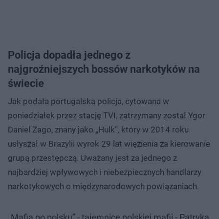
Policja dopadła jednego z
najgroźniejszych bossów narkotyków na
świecie
Jak podała portugalska policja, cytowana w
poniedziałek przez stację TVI, zatrzymany został Ygor
Daniel Zago, znany jako „Hulk”, który w 2014 roku
usłyszał w Brazylii wyrok 29 lat więzienia za kierowanie
grupą przestępczą. Uważany jest za jednego z
najbardziej wpływowych i niebezpiecznych handlarzy
narkotykowych o międzynarodowych powiązaniach.
„Mafia po polsku” - tajemnice polskiej mafii - Patryka