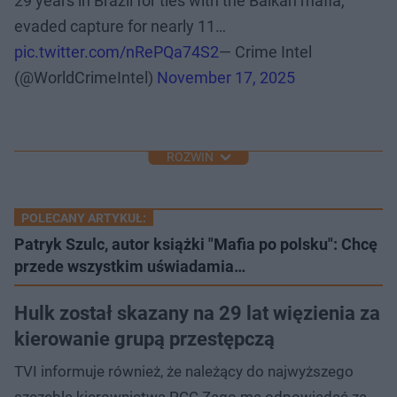
29 years in Brazil for ties with the Balkan mafia,
evaded capture for nearly 11…
pic.twitter.com/nRePQa74S2
— Crime Intel
(@WorldCrimeIntel)
November 17, 2025
ROZWIŃ
POLECANY ARTYKUŁ:
Patryk Szulc, autor książki "Mafia po polsku": Chcę
przede wszystkim uświadamia…
Hulk został skazany na 29 lat więzienia za
kierowanie grupą przestępczą
TVI informuje również, że należący do najwyższego
szczebla kierownictwa PCC Zago ma odpowiadać za