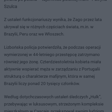
Szulca
Z ustaleń funkcjonariuszy wynika, że Zago przez lata
ukrywał się w różnych częściach świata, m.in. w
Brazylii, Peru oraz we Włoszech.
Lizbońska policja potwierdziła, że podczas operacji
wymierzonej w 44-letniego przestępcę zatrzymano
również jego żonę. Czterdziestoletnia kobieta miała
aktywnie wspierać męża w zarządzaniu z Portugalii
strukturą o charakterze mafijnym, która w samej
Brazylii liczy ponad 20 tysięcy członków.
Według dotychczasowych ustaleń śledczych „Hulk”,
przebywając w luksusowym, strzeżonym kompleksie
mieszkalnym w Cascais, przekazywał swoim ludziom