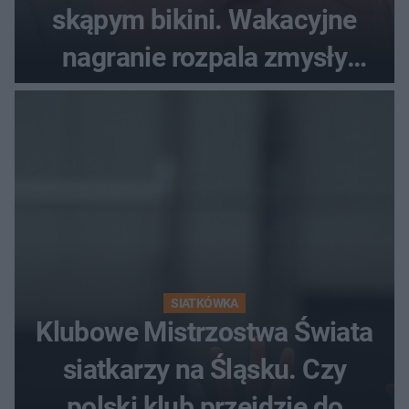
skąpym bikini. Wakacyjne
nagranie rozpala zmysły
fanów
SIATKÓWKA
Klubowe Mistrzostwa Świata
siatkarzy na Śląsku. Czy
polski klub przejdzie do