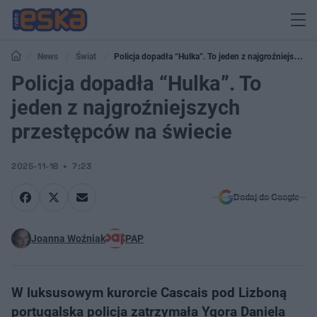
News
Świat
Policja dopadła “Hulka”. To jeden z najgroźniejszych
przestępców na świecie
Policja dopadła “Hulka”. To
jeden z najgroźniejszych
przestępców na świecie
2025-11-18
7:23
Dodaj do Google
Joanna Woźniak
PAP
W luksusowym kurorcie Cascais pod Lizboną
portugalska policja zatrzymała Ygora Daniela