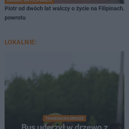
DRAMAT NA FILIPINACH
Piotr od dwóch lat walczy o życie na Filipinach
powrotu
LOKALNIE:
TRAGEDIA NA DRODZE
Bus uderzył w drzewo z