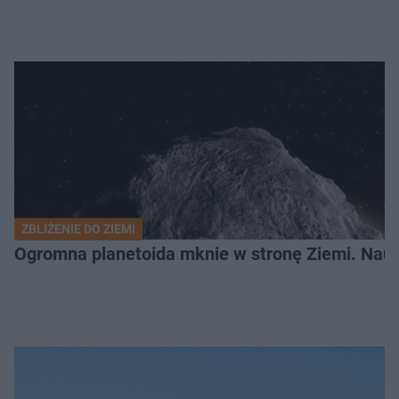
ZBLIŻENIE DO ZIEMI
Ogromna planetoida mknie w stronę Ziemi. Nauk