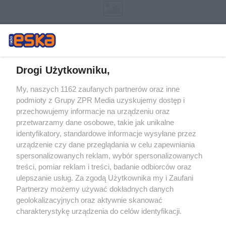
Drogi Użytkowniku,
My, naszych 1162 zaufanych partnerów oraz inne
Żaden utwór zamieszczony w serwisie nie może być powielany i
podmioty z Grupy ZPR Media uzyskujemy dostęp i
rozpowszechniany lub dalej rozpowszechniany w jakikolwiek sposób (w
tym także elektroniczny lub mechaniczny) na jakimkolwiek polu
przechowujemy informacje na urządzeniu oraz
eksploatacji w jakiejkolwiek formie, włącznie z umieszczaniem w
przetwarzamy dane osobowe, takie jak unikalne
Internecie bez pisemnej zgody właściciela praw. Jakiekolwiek użycie lub
identyfikatory, standardowe informacje wysyłane przez
wykorzystanie utworów w całości lub w części z naruszeniem prawa,
tzn. bez właściwej zgody, jest zabronione pod groźbą kary i może być
urządzenie czy dane przeglądania w celu zapewniania
ścigane prawnie.
spersonalizowanych reklam, wybór spersonalizowanych
treści, pomiar reklam i treści, badanie odbiorców oraz
ulepszanie usług. Za zgodą Użytkownika my i Zaufani
Partnerzy możemy używać dokładnych danych
geolokalizacyjnych oraz aktywnie skanować
charakterystykę urządzenia do celów identyfikacji.
Ponieważ cenimy Twoją prywatność, prosimy o zgodę na
O nas