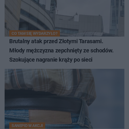
CO TAM SIĘ WYDARZYŁO?
Brutalny atak przed Złotymi Tarasami.
Młody mężczyzna zepchnięty ze schodów.
Szokujące nagranie krąży po sieci
SANEPID W AKCJI