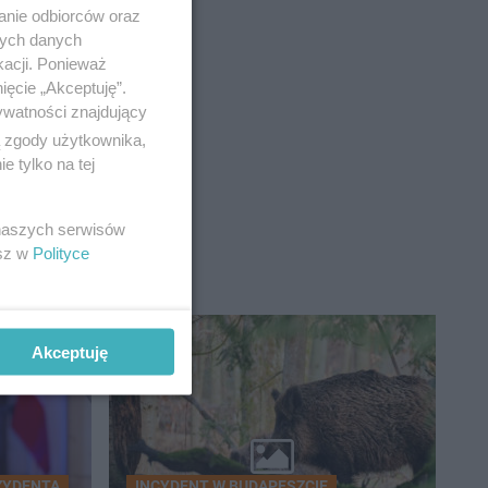
anie odbiorców oraz
nych danych
kacji. Ponieważ
ięcie „Akceptuję”.
ywatności znajdujący
ą zgody użytkownika,
 tylko na tej
 naszych serwisów
esz w
Polityce
Akceptuję
ZYDENTA
INCYDENT W BUDAPESZCIE