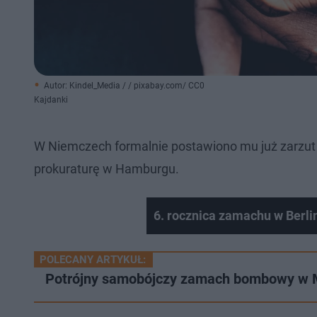
Autor: Kindel_Media / / pixabay.com/ CC0
Kajdanki
W Niemczech formalnie postawiono mu już zarzut "
prokuraturę w Hamburgu.
6. rocznica zamachu w Berli
POLECANY ARTYKUŁ:
Potrójny samobójczy zamach bombowy w Mal