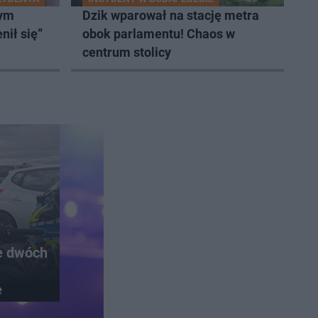
zym
Dzik wparował na stację metra
nił się”
obok parlamentu! Chaos w
centrum stolicy
e dwóch
e