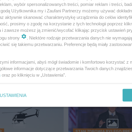
klam, wybór spersonalizowanych treści, pomiar reklam i treści, bad
 zgodą Użytkownika my i Zaufani Partnerzy możemy używać dokład
az aktywnie skanować charakterystykę urządzenia do celów identyfi
ść, prosimy o zgodę na korzystanie z tych technologii poprzez klikn
a i zawsze możesz ją zmienić/wycofać klikając przycisk ustawień pr
ogu strony
. Niektóre rodzaje przetwarzania danych nie wymagaj
iwić się takiemu przetwarzaniu. Preferencje będą miały zastosowanie
szymi informacjami, abyś mógł świadomie i komfortowo korzystać z
gółowe informacje dotyczące przetwarzania Twoich danych znajdzi
IAT
s
oraz po kliknięciu w „Ustawienia”.
USTAWIENIA
R
STAN ZDROWIA BYŁEGO PRE