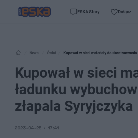
ESKA Story
Dołącz
News
Świat
Kupował w sieci materiały do skontruowania
Kupował w sieci ma
ładunku wybuchowe
złapala Syryjczyka
2023-04-25
17:41