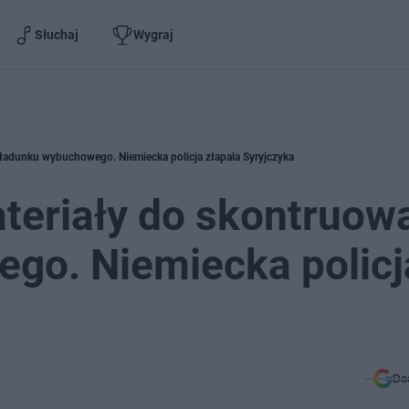
Słuchaj
Wygraj
 ładunku wybuchowego. Niemiecka policja złapala Syryjczyka
teriały do skontruow
go. Niemiecka policj
Do