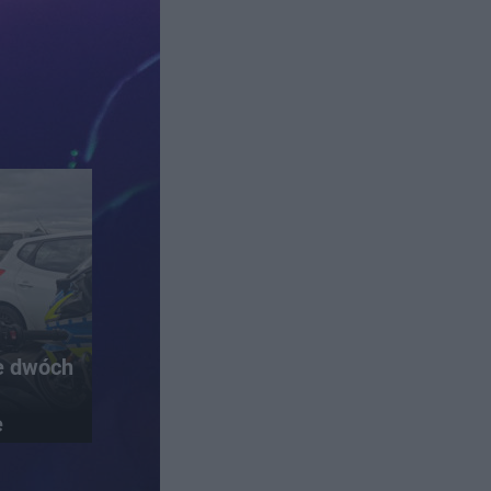
e dwóch
e