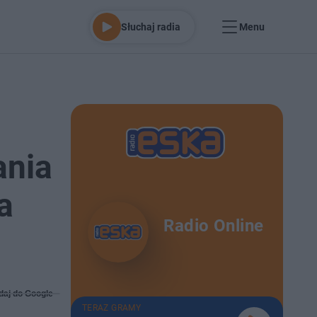
Słuchaj radia
Menu
ania
a
Radio Online
daj do Google
TERAZ GRAMY