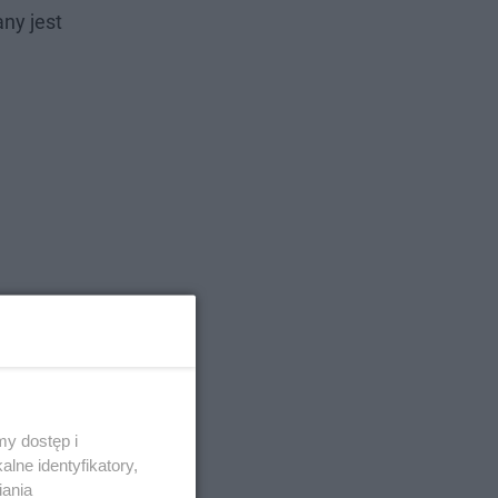
ny jest
y dostęp i
lne identyfikatory,
iania