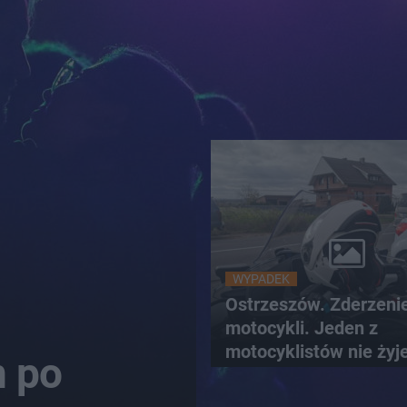
WYPADEK
Ostrzeszów. Zderzeni
motocykli. Jeden z
motocyklistów nie żyj
n po