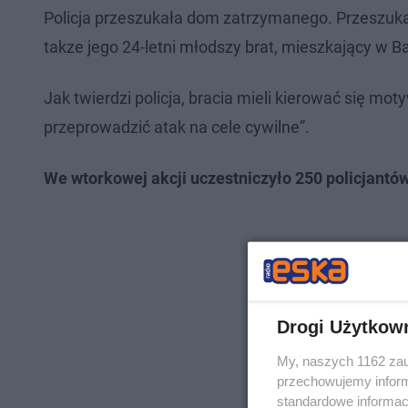
Policja przeszukała dom zatrzymanego. Przeszuka
takze jego 24-letni młodszy brat, mieszkający w Ba
Jak twierdzi policja, bracia mieli kierować się mo
przeprowadzić atak na cele cywilne”.
We wtorkowej akcji uczestniczyło 250 policjantów
Drogi Użytkow
My, naszych 1162 zau
przechowujemy informa
standardowe informac