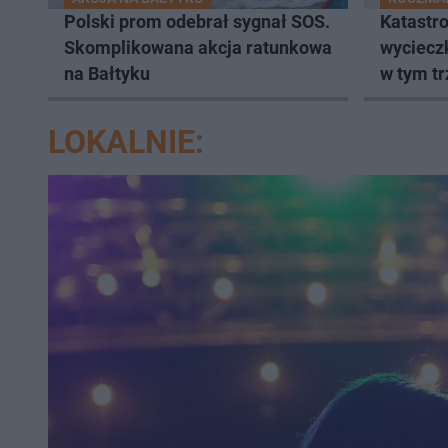
Polski prom odebrał sygnał SOS.
Katastr
Skomplikowana akcja ratunkowa
wycieczk
na Bałtyku
w tym t
LOKALNIE: