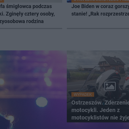
ofa śmigłowca podczas
Joe Biden w coraz gors
i. Zginęły cztery osoby,
stanie! „Rak rozprzestrze
rzyosobowa rodzina
WYPADEK
Ostrzeszów. Zderzeni
motocykli. Jeden z
motocyklistów nie żyj