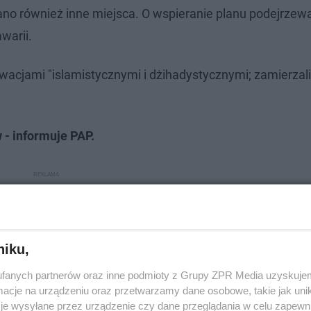
no również inne miejsca. O wspieranie planu podejrzewa
warii.
tywacjami "islamistycznymi i dżihadystycznymi; zamierzali
 - informuje PAP.
niku,
fanych partnerów oraz inne podmioty z Grupy ZPR Media uzyskujem
cje na urządzeniu oraz przetwarzamy dane osobowe, takie jak unika
je wysyłane przez urządzenie czy dane przeglądania w celu zapewn