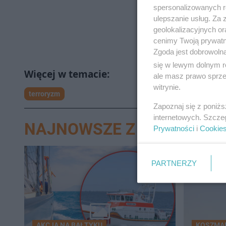
spersonalizowanych re
ulepszanie usług. Za
geolokalizacyjnych or
cenimy Twoją prywatno
Zgoda jest dobrowoln
się w lewym dolnym r
ale masz prawo sprzec
witrynie.
terroryzm
Zapoznaj się z poniż
internetowych. Szcze
NAJNOWSZE Z DZIAŁU ŚW
Prywatności
i
Cookie
PARTNERZY
AKCJA NA BAŁTYKU
KOSZMA