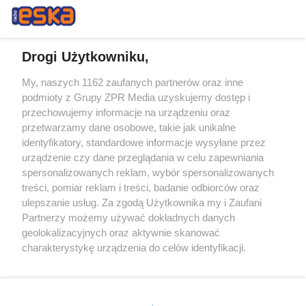
Drogi Użytkowniku,
My, naszych 1162 zaufanych partnerów oraz inne
Żaden utwór zamieszczony w serwisie nie może być powielany i
podmioty z Grupy ZPR Media uzyskujemy dostęp i
rozpowszechniany lub dalej rozpowszechniany w jakikolwiek sposób (w
tym także elektroniczny lub mechaniczny) na jakimkolwiek polu
przechowujemy informacje na urządzeniu oraz
eksploatacji w jakiejkolwiek formie, włącznie z umieszczaniem w
przetwarzamy dane osobowe, takie jak unikalne
Internecie bez pisemnej zgody właściciela praw. Jakiekolwiek użycie lub
identyfikatory, standardowe informacje wysyłane przez
wykorzystanie utworów w całości lub w części z naruszeniem prawa,
tzn. bez właściwej zgody, jest zabronione pod groźbą kary i może być
urządzenie czy dane przeglądania w celu zapewniania
ścigane prawnie.
spersonalizowanych reklam, wybór spersonalizowanych
treści, pomiar reklam i treści, badanie odbiorców oraz
ulepszanie usług. Za zgodą Użytkownika my i Zaufani
Partnerzy możemy używać dokładnych danych
geolokalizacyjnych oraz aktywnie skanować
charakterystykę urządzenia do celów identyfikacji.
Ponieważ cenimy Twoją prywatność, prosimy o zgodę na
O nas
korzystanie z tych technologii poprzez kliknięcie
Informacje prawne
„Akceptuję”. Zgoda jest dobrowolna i zawsze możesz ją