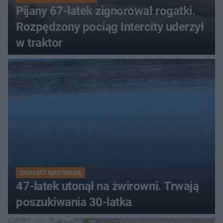
Pijany 67-latek zignorował rogatki.
Rozpędzony pociąg Intercity uderzył
w traktor
DRAMAT NAD WODĄ
47-latek utonął na żwirowni. Trwają
poszukiwania 30-latka