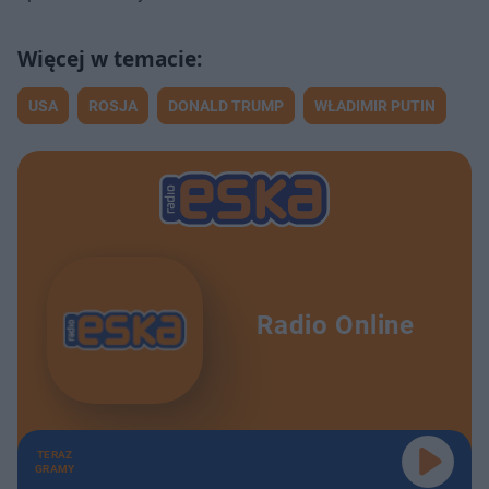
USA
ROSJA
DONALD TRUMP
WŁADIMIR PUTIN
Radio Online
TERAZ
GRAMY