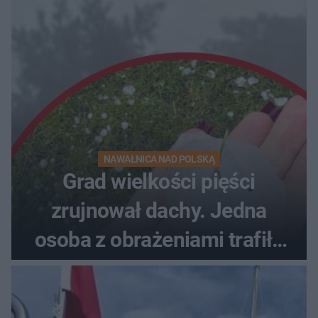
NAWAŁNICA NAD POLSKĄ
Grad wielkości pięści
zrujnował dachy. Jedna
osoba z obrażeniami trafiła
do szpitala