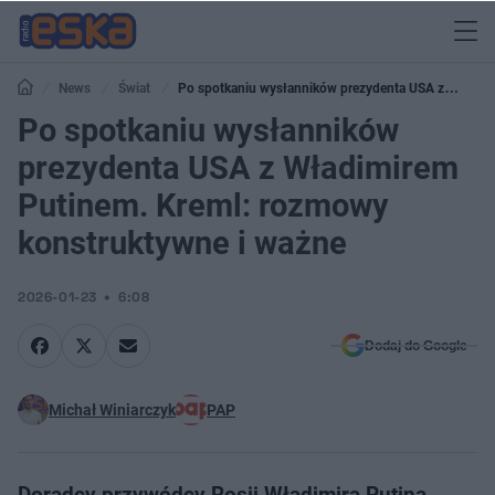
News
Świat
Po spotkaniu wysłanników prezydenta USA z
Władimirem Putinem. Kreml: rozmowy konstruktywne i ważne
Po spotkaniu wysłanników
prezydenta USA z Władimirem
Putinem. Kreml: rozmowy
konstruktywne i ważne
2026-01-23
6:08
Dodaj do Google
Michał Winiarczyk
PAP
Doradcy przywódcy Rosji Władimira Putina,