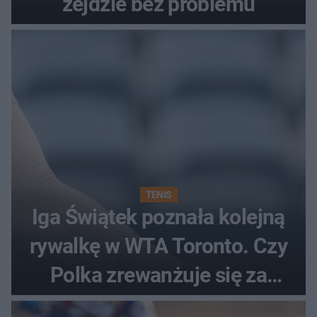
zejdzie bez problemu
TENIS
Iga Świątek poznała kolejną
rywalkę w WTA Toronto. Czy
Polka zrewanżuje się za
ostatnią porażkę?