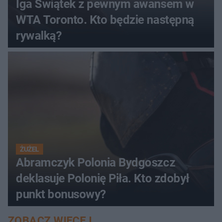
Iga Świątek z pewnym awansem w
WTA Toronto. Kto będzie następną
rywalką?
ŻUŻEL
Abramczyk Polonia Bydgoszcz
deklasuje Polonię Piła. Kto zdobył
punkt bonusowy?
ZOBACZ WIĘCEJ