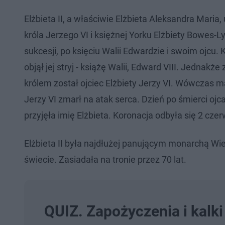
Elżbieta II, a właściwie Elżbieta Aleksandra Maria
króla Jerzego VI i księżnej Yorku Elżbiety Bowes-
sukcesji, po księciu Walii Edwardzie i swoim ojcu. Ki
objął jej stryj - książę Walii, Edward VIII. Jedn
królem został ojciec Elżbiety Jerzy VI. Wówczas mał
Jerzy VI zmarł na atak serca. Dzień po śmierci ojca
przyjęła imię Elżbieta. Koronacja odbyła się 2 cze
Elżbieta II była najdłużej panującym monarchą Wie
świecie. Zasiadała na tronie przez 70 lat.
QUIZ. Zapożyczenia i kalk