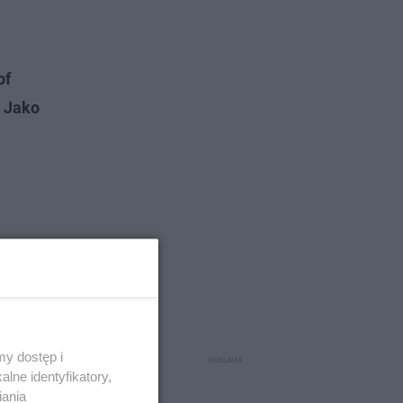
of
.
Jako
y dostęp i
lne identyfikatory,
iania