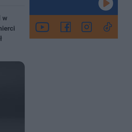
l w
mierci
ł