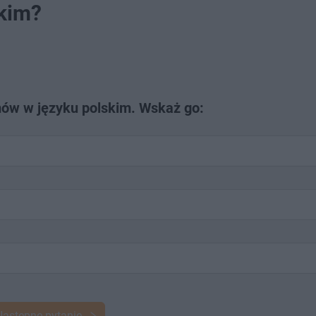
kim?
mów w języku polskim. Wskaż go:
Następne pytanie