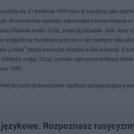
, urodziła się 21 kwietnia 1926 roku w Londynie jako pier
Lyon. W momencie narodzin zajmowała trzecie miejsce w li
edy Elżbieta miała 10 lat, zmarł jej dziadek - król Jerzy V,
akże ze względu na mezalians jeszcze w tym samym roku ab
a „Lilibet” zajęła pierwsze miejsce w linii sukcesji. 6 lu
 Elżbieta, mając 25 lat, została ogłoszona królową Wielkiej
rwca 1953.
lkiej Brytanii i jednocześnie najdłużej panującą głową p
i językowe. Rozpoznasz rusycyzmy