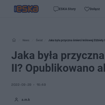
ESKA Story
Dołącz
News
Świat
Jaka była przyczna śmierci królowej Elżbiety
Jaka była przyczna 
II? Opublikowano a
2022-09-29
16:49
a.m.k