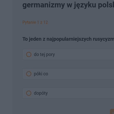
germanizmy w języku pols
Pytanie 1 z 12
To jeden z najpopularniejszych rusycyz
do tej pory
póki co
dopóty