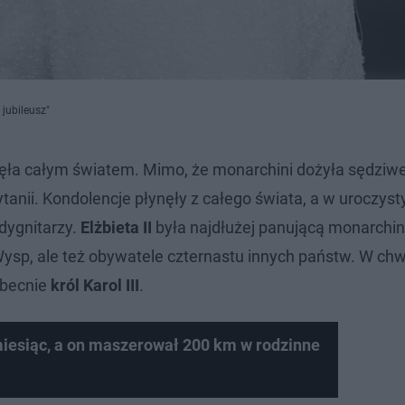
 jubileusz"
ła całym światem. Mimo, że monarchini dożyła sędziw
Brytanii. Kondolencje płynęły z całego świata, a w uroczys
dygnitarzy.
Elżbieta II
była najdłużej panującą monarchini
Wysp, ale też obywatele czternastu innych państw. W chwil
 obecnie
król Karol III
.
 miesiąc, a on maszerował 200 km w rodzinne