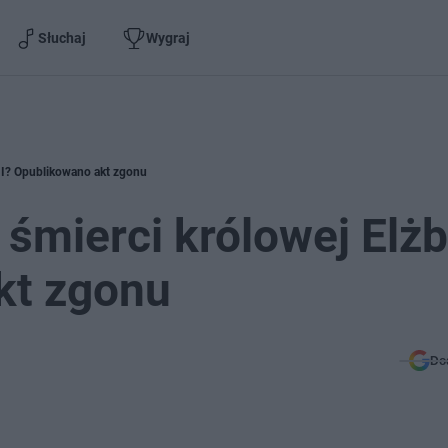
Słuchaj
Wygraj
 II? Opublikowano akt zgonu
śmierci królowej Elżb
kt zgonu
Do