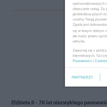
spersonalizowanych re
ulepszanie usług. Za
geolokalizacyjnych or
cenimy Twoją prywatno
Zgoda jest dobrowoln
się w lewym dolnym r
ale masz prawo sprzec
witrynie.
Zapoznaj się z poniż
internetowych. Szcze
Prywatności
i
Cookie
PARTNERZY
Elżbieta II - 70 lat niezwykłego panowan