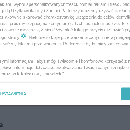
klam, wybór spersonalizowanych treści, pomiar reklam i treści, bad
 zgodą Użytkownika my i Zaufani Partnerzy możemy używać dokład
az aktywnie skanować charakterystykę urządzenia do celów identyfi
ROZWIŃ
ść, prosimy o zgodę na korzystanie z tych technologii poprzez klikn
a i zawsze możesz ją zmienić/wycofać klikając przycisk ustawień pr
ogu strony
. Niektóre rodzaje przetwarzania danych nie wymagaj
iwić się takiemu przetwarzaniu. Preferencje będą miały zastosowanie
szymi informacjami, abyś mógł świadomie i komfortowo korzystać z
gółowe informacje dotyczące przetwarzania Twoich danych znajdzi
s
oraz po kliknięciu w „Ustawienia”.
USTAWIENIA
ia