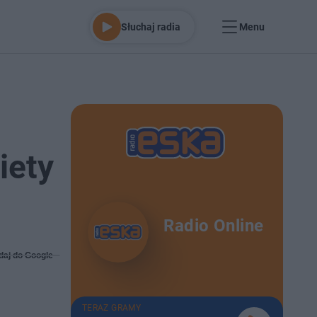
Słuchaj radia
Menu
iety
Radio Online
daj do Google
TERAZ GRAMY