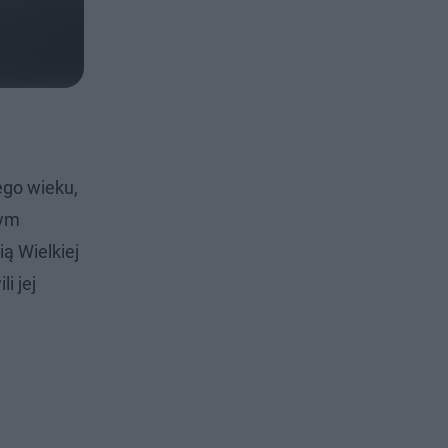
ego wieku,
tym
ą Wielkiej
i jej