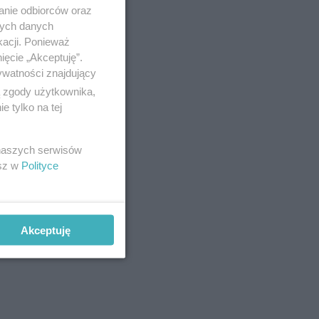
anie odbiorców oraz
nych danych
kacji. Ponieważ
ięcie „Akceptuję”.
ywatności znajdujący
ą zgody użytkownika,
 tylko na tej
 naszych serwisów
esz w
Polityce
Akceptuję