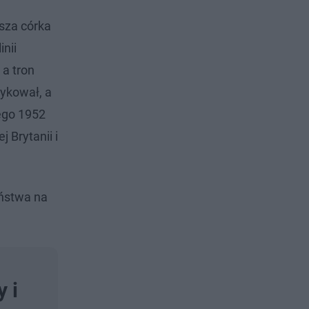
wsza córka
nii
 a tron
dykował, a
tego 1952
 Brytanii i
aństwa na
 i