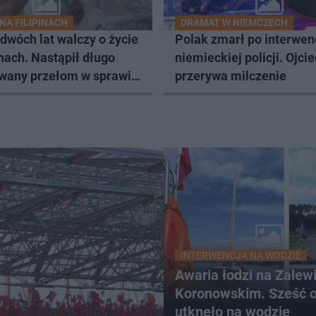
NA FILIPINACH
DRAMAT W NIEMCZECH
 dwóch lat walczy o życie
Polak zmarł po interwen
inach. Nastąpił długo
niemieckiej policji. Ojcie
wany przełom w sprawie
przerywa milczenie
wrotu
INTERWENCJA NA WODZIE
Awaria łodzi na Zalew
Koronowskim. Sześć 
utknęło na wodzie