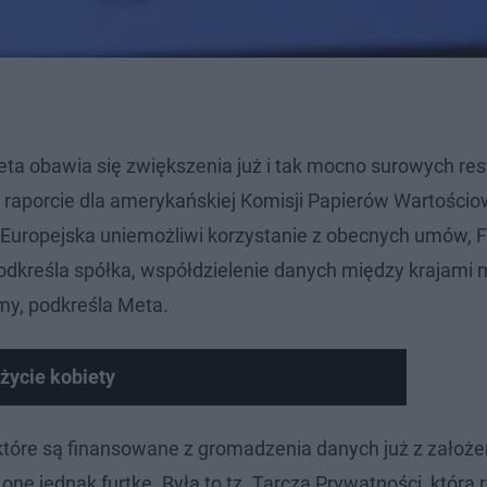
a obawia się zwiększenia już i tak mocno surowych rest
raporcie dla amerykańskiej Komisji Papierów Wartościo
ia Europejska uniemożliwi korzystanie z obecnych umów, 
odkreśla spółka, współdzielenie danych między krajami
my, podkreśla Meta.
życie kobiety
które są finansowane z gromadzenia danych już z założe
e jednak furtkę. Była to tz. Tarcza Prywatności, która