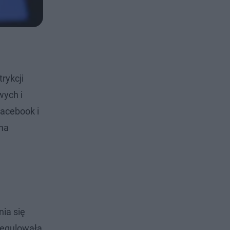
rykcji
wych i
Facebook i
 ma
nia się
 regulowała