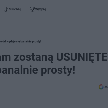
Słuchaj
Wygraj
ód wydaje się banalnie prosty!
ram zostaną USUNIĘTE
analnie prosty!
Do