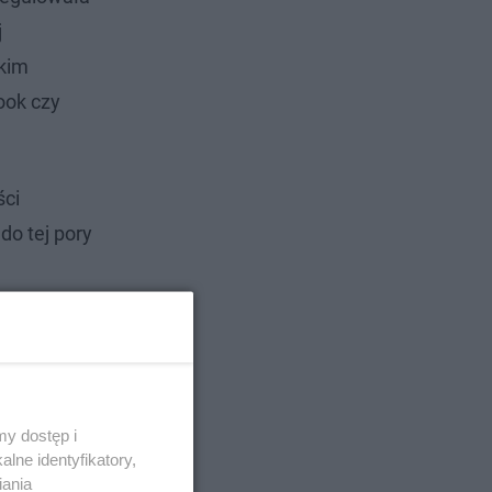
j
lkim
ook czy
ści
do tej pory
y dostęp i
lne identyfikatory,
iania