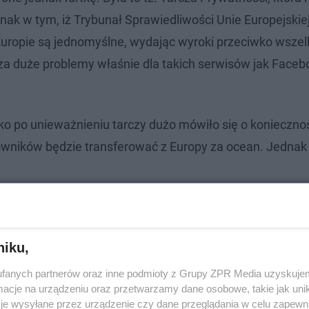
ak w tym, iż Trybunał Sprawiedliwości Unie Europejskie
Europie są jednomyślne, wydając wyroki przeciwko wsze
za duże problemy właśnie dla takich serwisów jak Faceb
tko po unieważnieniu tarczy dużo mówiło się o konieczno
wników będzie transferować z Europy za ocean. Jednak 
niku,
fanych partnerów oraz inne podmioty z Grupy ZPR Media uzyskujem
cje na urządzeniu oraz przetwarzamy dane osobowe, takie jak unika
je wysyłane przez urządzenie czy dane przeglądania w celu zapewn