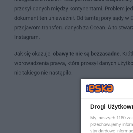
przesył danych między kontynentami. Problem jedn
dokument ten unieważnił. Od tamtej pory sądy w 
przejawom transferu danych za Ocean. A to stwar
Instagram.
Jak się okazuje,
obawy te nie są bezzasadne
. Kró
wprowadzenia prawa, która przesył danych użytko
nic takiego nie nastąpiło.
Drogi Użytkow
My, naszych 1160 zau
przechowujemy informa
standardowe informac