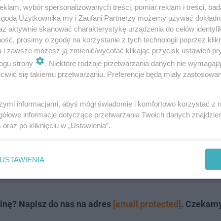
klam, wybór spersonalizowanych treści, pomiar reklam i treści, bad
 zgodą Użytkownika my i Zaufani Partnerzy możemy używać dokład
az aktywnie skanować charakterystykę urządzenia do celów identyfi
ść, prosimy o zgodę na korzystanie z tych technologii poprzez klikn
a i zawsze możesz ją zmienić/wycofać klikając przycisk ustawień pr
ogu strony
. Niektóre rodzaje przetwarzania danych nie wymagaj
iwić się takiemu przetwarzaniu. Preferencje będą miały zastosowanie
te jednak trafiają pod oko europejskich prawników i nap
rony Danych orzekła, że korzystanie z umów wzorcowych 
szymi informacjami, abyś mógł świadomie i komfortowo korzystać z
sja wnioskowała nawet o wstrzymanie przetwarzania d
gółowe informacje dotyczące przetwarzania Twoich danych znajdzi
s
oraz po kliknięciu w „Ustawienia”.
ic takiego się nie wydarzyło. Teraz sprawa została wnie
agram będą pod ścianą i będę miały duże problemy praw
USTAWIENIA
 o wyłączeniu Facebooka czy Instagrama w Europie nie s
inę? Napisz do nas na adres
[email protected]
. Czekam