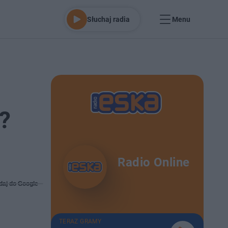
Słuchaj radia
Menu
?
Radio Online
daj do Google
TERAZ GRAMY