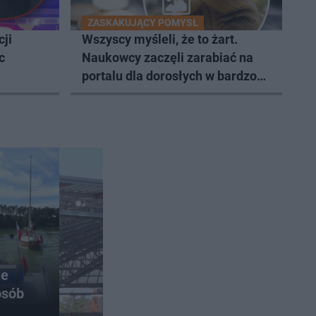
ZASKAKUJĄCY POMYSŁ
cji
Wszyscy myśleli, że to żart.
c
Naukowcy zaczęli zarabiać na
portalu dla dorosłych w bardzo
nietypowy sposób
ie
osób