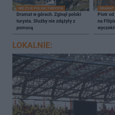
NIE ŻYJE POLSKI TURYSTA
DRAMAT 
Dramat w górach. Zginął polski
Piotr od
turysta. Służby nie zdążyły z
na Filip
pomocą
wyczeki
jego po
LOKALNIE: