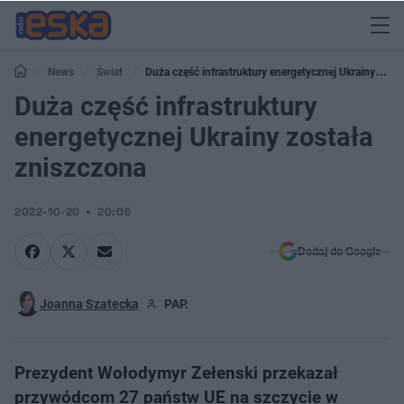
News
Świat
Duża część infrastruktury energetycznej Ukrainy
została zniszczona
Duża część infrastruktury
energetycznej Ukrainy została
zniszczona
2022-10-20
20:05
Dodaj do Google
Joanna Szatecka
PAP.
Prezydent Wołodymyr Zełenski przekazał
przywódcom 27 państw UE na szczycie w