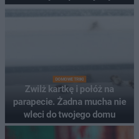
problemie. Sposób na
pociemniałą biżuterię
DOMOWE TRIKI
Zwilż kartkę i połóż na
parapecie. Żadna mucha nie
wleci do twojego domu