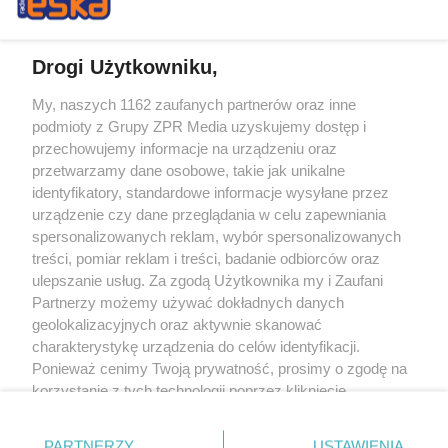
Drogi Użytkowniku,
My, naszych 1162 zaufanych partnerów oraz inne
Żaden utwór zamieszczony w serwisie nie może być powielany i
podmioty z Grupy ZPR Media uzyskujemy dostęp i
rozpowszechniany lub dalej rozpowszechniany w jakikolwiek sposób (w
tym także elektroniczny lub mechaniczny) na jakimkolwiek polu
przechowujemy informacje na urządzeniu oraz
eksploatacji w jakiejkolwiek formie, włącznie z umieszczaniem w Internecie
przetwarzamy dane osobowe, takie jak unikalne
bez pisemnej zgody właściciela praw. Jakiekolwiek użycie lub
wykorzystanie utworów w całości lub w części z naruszeniem prawa, tzn.
identyfikatory, standardowe informacje wysyłane przez
bez właściwej zgody, jest zabronione pod groźbą kary i może być ścigane
urządzenie czy dane przeglądania w celu zapewniania
prawnie.
spersonalizowanych reklam, wybór spersonalizowanych
treści, pomiar reklam i treści, badanie odbiorców oraz
ulepszanie usług. Za zgodą Użytkownika my i Zaufani
Partnerzy możemy używać dokładnych danych
geolokalizacyjnych oraz aktywnie skanować
charakterystykę urządzenia do celów identyfikacji.
O nas
Ponieważ cenimy Twoją prywatność, prosimy o zgodę na
korzystanie z tych technologii poprzez kliknięcie
Informacje prawne
„Akceptuję”. Zgoda jest dobrowolna i zawsze możesz ją
zmienić/wycofać klikając przycisk ustawień prywatności
Nasze serwisy
PARTNERZY
USTAWIENIA