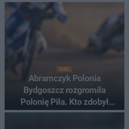
ostatnią porażkę?
ŻUŻEL
Abramczyk Polonia
Bydgoszcz rozgromiła
Polonię Piła. Kto zdobył
najwięcej punktów?