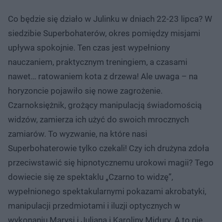
Co będzie się działo w Julinku w dniach 22-23 lipca? W
siedzibie Superbohaterów, okres pomiędzy misjami
upływa spokojnie. Ten czas jest wypełniony
nauczaniem, praktycznym treningiem, a czasami
nawet… ratowaniem kota z drzewa! Ale uwaga – na
horyzoncie pojawiło się nowe zagrożenie.
Czarnoksiężnik, grożący manipulacją świadomością
widzów, zamierza ich użyć do swoich mrocznych
zamiarów. To wyzwanie, na które nasi
Superbohaterowie tylko czekali! Czy ich drużyna zdoła
przeciwstawić się hipnotycznemu urokowi magii? Tego
dowiecie się ze spektaklu „Czarno to widzę”,
wypełnionego spektakularnymi pokazami akrobatyki,
manipulacji przedmiotami i iluzji optycznych w
wykonaniu Marysi i Juliana i Karoliny Midury. A to nie