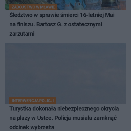
ZABÓJSTWO W MŁAWIE
Śledztwo w sprawie śmierci 16-letniej Mai
na finiszu. Bartosz G. z ostatecznymi
zarzutami
INTERWENCJA POLICJI
Turystka dokonała niebezpiecznego okrycia
na plaży w Ustce. Policja musiała zamknąć
odcinek wybrzeża