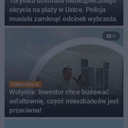
Turystka dokonała niebezpiecznego
okrycia na plaży w Ustce. Policja
musiała zamknąć odcinek wybrzeża
15
GMINA SIEDLCE
Wołyńce: Inwestor chce budować
asfaltownię, część mieszkańców jest
przeciwna!