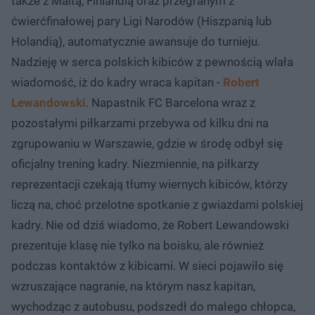
także z Maltą, Finlandią oraz przegranym z
ćwierćfinałowej pary Ligi Narodów (Hiszpanią lub
Holandią), automatycznie awansuje do turnieju.
Nadzieję w serca polskich kibiców z pewnością wlała
wiadomość, iż do kadry wraca kapitan -
Robert
Lewandowski
. Napastnik FC Barcelona wraz z
pozostałymi piłkarzami przebywa od kilku dni na
zgrupowaniu w Warszawie, gdzie w środę odbył się
oficjalny trening kadry. Niezmiennie, na piłkarzy
reprezentacji czekają tłumy wiernych kibiców, którzy
liczą na, choć przelotne spotkanie z gwiazdami polskiej
kadry. Nie od dziś wiadomo, że Robert Lewandowski
prezentuje klasę nie tylko na boisku, ale również
podczas kontaktów z kibicami. W sieci pojawiło się
wzruszające nagranie, na którym nasz kapitan,
wychodząc z autobusu, podszedł do małego chłopca,