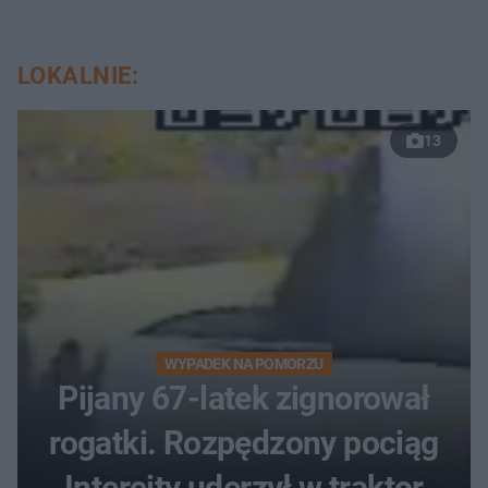
LOKALNIE:
13
WYPADEK NA POMORZU
Pijany 67-latek zignorował
rogatki. Rozpędzony pociąg
Intercity uderzył w traktor