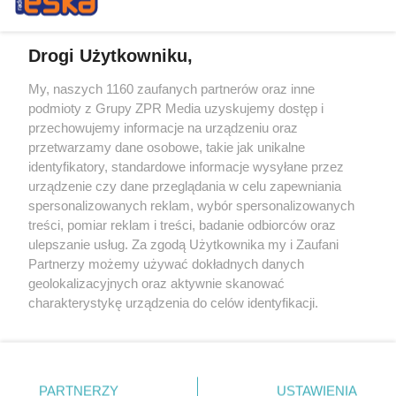
Drogi Użytkowniku,
My, naszych 1160 zaufanych partnerów oraz inne
Żaden utwór zamieszczony w serwisie nie może być powielany i
podmioty z Grupy ZPR Media uzyskujemy dostęp i
rozpowszechniany lub dalej rozpowszechniany w jakikolwiek sposób (w
przechowujemy informacje na urządzeniu oraz
tym także elektroniczny lub mechaniczny) na jakimkolwiek polu
eksploatacji w jakiejkolwiek formie, włącznie z umieszczaniem w
przetwarzamy dane osobowe, takie jak unikalne
Internecie bez pisemnej zgody właściciela praw. Jakiekolwiek użycie lub
identyfikatory, standardowe informacje wysyłane przez
wykorzystanie utworów w całości lub w części z naruszeniem prawa,
tzn. bez właściwej zgody, jest zabronione pod groźbą kary i może być
urządzenie czy dane przeglądania w celu zapewniania
ścigane prawnie.
spersonalizowanych reklam, wybór spersonalizowanych
treści, pomiar reklam i treści, badanie odbiorców oraz
ulepszanie usług. Za zgodą Użytkownika my i Zaufani
Partnerzy możemy używać dokładnych danych
geolokalizacyjnych oraz aktywnie skanować
charakterystykę urządzenia do celów identyfikacji.
Ponieważ cenimy Twoją prywatność, prosimy o zgodę na
O nas
korzystanie z tych technologii poprzez kliknięcie
Informacje prawne
„Akceptuję”. Zgoda jest dobrowolna i zawsze możesz ją
zmienić/wycofać klikając przycisk ustawień prywatności
PARTNERZY
USTAWIENIA
Nasze serwisy