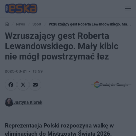
News
Sport
Wzruszający gest Roberta Lewandowskiego. Mały
kibic nie mógł powstrzymać łez
Wzruszający gest Roberta
Lewandowskiego. Mały kibic
nie mógł powstrzymać łez
2025-03-21
13:59
Dodaj do Google
Justyna Klorek
Reprezentacja Polski rozpoczyna walkę w
eliminacjach do Mistrzostw Świata 2026.