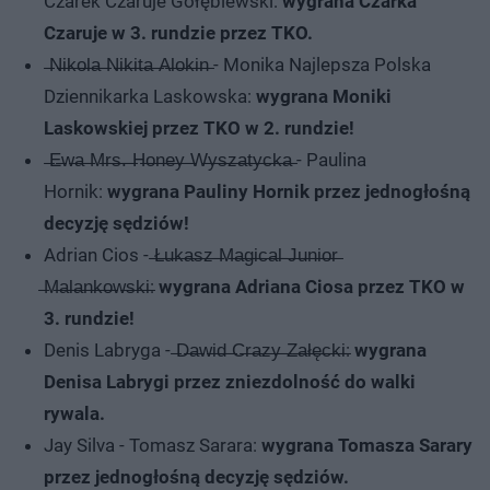
Czarek Czaruje Gołębiewski:
wygrana Czarka
Czaruje w 3. rundzie przez TKO.
̶N̶i̶k̶o̶l̶a̶ ̶N̶i̶k̶i̶t̶a̶ ̶A̶l̶o̶k̶i̶n̶ - Monika Najlepsza Polska
Dziennikarka Laskowska:
wygrana Moniki
Laskowskiej przez TKO w 2. rundzie!
̶E̶w̶a̶ ̶M̶r̶s̶.̶ ̶H̶o̶n̶e̶y̶ ̶W̶y̶s̶z̶a̶t̶y̶c̶k̶a̶ - Paulina
Hornik:
wygrana Pauliny Hornik przez jednogłośną
decyzję sędziów!
Adrian Cios - ̶Ł̶u̶k̶a̶s̶z̶ ̶M̶a̶g̶i̶c̶a̶l̶ ̶J̶u̶n̶i̶o̶r̶
̶M̶a̶l̶a̶n̶k̶o̶w̶s̶k̶i̶:
wygrana Adriana Ciosa przez TKO w
3. rundzie!
Denis Labryga - ̶D̶a̶w̶i̶d̶ ̶C̶r̶a̶z̶y̶ ̶Z̶a̶ł̶ę̶c̶k̶i̶:
wygrana
Denisa Labrygi przez zniezdolność do walki
rywala.
Jay Silva - Tomasz Sarara:
wygrana Tomasza Sarary
przez jednogłośną decyzję sędziów.