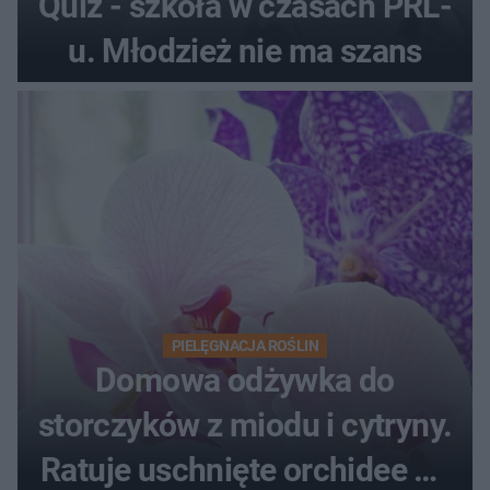
Quiz - szkoła w czasach PRL-
u. Młodzież nie ma szans
PIELĘGNACJA ROŚLIN
Domowa odżywka do
storczyków z miodu i cytryny.
Ratuje uschnięte orchidee po