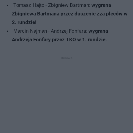
̶T̶o̶m̶a̶s̶z̶ ̶H̶a̶j̶t̶o̶ - Zbigniew Bartman:
wygrana
Zbigniewa Bartmana przez duszenie zza pleców w
2. rundzie!
̶M̶a̶r̶c̶i̶n̶ ̶N̶a̶j̶m̶a̶n̶ - Andrzej Fonfara:
wygrana
Andrzeja Fonfary przez TKO w 1. rundzie.