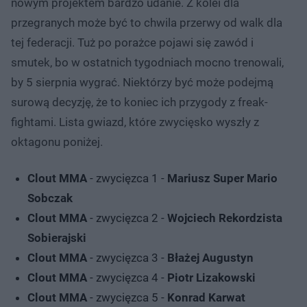
nowym projektem bardzo udanie. Z kolei dla
przegranych może być to chwila przerwy od walk dla
tej federacji. Tuż po porażce pojawi się zawód i
smutek, bo w ostatnich tygodniach mocno trenowali,
by 5 sierpnia wygrać. Niektórzy być może podejmą
surową decyzję, że to koniec ich przygody z freak-
fightami. Lista gwiazd, które zwycięsko wyszły z
oktagonu poniżej.
Clout MMA
- zwycięzca 1 -
Mariusz Super Mario
Sobczak
Clout MMA
- zwycięzca 2 -
Wojciech Rekordzista
Sobierajski
Clout MMA
- zwycięzca 3 -
Błażej Augustyn
Clout MMA
- zwycięzca 4 -
Piotr Lizakowski
Clout MMA
- zwycięzca 5 -
Konrad Karwat