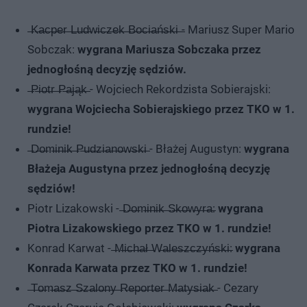
̶K̶a̶c̶p̶e̶r̶ ̶L̶u̶d̶w̶i̶c̶z̶e̶k̶ ̶B̶o̶c̶i̶a̶ń̶s̶k̶i̶ ̶- Mariusz Super Mario
Sobczak:
wygrana Mariusza Sobczaka przez
jednogłośną decyzję sędziów.
̶P̶i̶o̶t̶r̶ ̶P̶a̶j̶ą̶k̶ - Wojciech Rekordzista Sobierajski:
wygrana Wojciecha Sobierajskiego przez TKO w 1.
rundzie!
̶D̶o̶m̶i̶n̶i̶k̶ ̶P̶u̶d̶z̶i̶a̶n̶o̶w̶s̶k̶i̶ - Błażej Augustyn:
wygrana
Błażeja Augustyna przez jednogłośną decyzję
sędziów!
Piotr Lizakowski - ̶D̶o̶m̶i̶n̶i̶k̶ ̶S̶k̶o̶w̶y̶r̶a̶:
wygrana
Piotra Lizakowskiego przez TKO w 1. rundzie!
Konrad Karwat - ̶M̶i̶c̶h̶a̶ł̶ ̶W̶a̶l̶e̶s̶z̶c̶z̶y̶ń̶s̶k̶i̶:
wygrana
Konrada Karwata przez TKO w 1. rundzie!
̶T̶o̶m̶a̶s̶z̶ ̶S̶z̶a̶l̶o̶n̶y̶ ̶R̶e̶p̶o̶r̶t̶e̶r̶ ̶M̶a̶t̶y̶s̶i̶a̶k̶ - Cezary