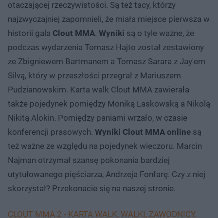
otaczającej rzeczywistości. Są też tacy, którzy
najzwyczajniej zapomnieli, że miała miejsce pierwsza w
historii gala
Clout MMA
.
Wyniki
są o tyle ważne, że
podczas wydarzenia Tomasz Hajto został zestawiony
ze Zbigniewem Bartmanem a Tomasz Sarara z Jay'em
Silvą, który w przeszłości przegrał z Mariuszem
Pudzianowskim. Karta walk Clout MMA zawierała
także pojedynek pomiędzy Moniką Laskowską a Nikolą
Nikitą Alokin. Pomiędzy paniami wrzało, w czasie
konferencji prasowych.
Wyniki Clout MMA online
są
też ważne ze względu na pojedynek wieczoru. Marcin
Najman otrzymał szansę pokonania bardziej
utytułowanego pięściarza, Andrzeja Fonfarę. Czy z niej
skorzystał? Przekonacie się na naszej stronie.
CLOUT MMA 2 - KARTA WALK, WALKI, ZAWODNICY.