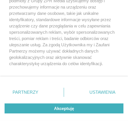
podmioty z Grupy ZPR Media uzyskujemy dostęp i
AFERA PO POGRZEBIE
przechowujemy informacje na urządzeniu oraz
Błyskawiczny pogrzeb ojca
przetwarzamy dane osobowe, takie jak unikalne
identyfikatory, standardowe informacje wysyłane przez
Messiego. Argentyńczyk jest
urządzenie czy dane przeglądania w celu zapewniania
wściekły i zapowiada kroki prawne
spersonalizowanych reklam, wybór spersonalizowanych
treści, pomiar reklam i treści, badanie odbiorców oraz
ulepszanie usług. Za zgodą Użytkownika my i Zaufani
Partnerzy możemy używać dokładnych danych
geolokalizacyjnych oraz aktywnie skanować
charakterystykę urządzenia do celów identyfikacji.
Ponieważ cenimy Twoją prywatność, prosimy o zgodę na
korzystanie z tych technologii poprzez kliknięcie
„Akceptuję”. Zgoda jest dobrowolna i zawsze możesz ją
zmienić/wycofać klikając przycisk ustawień prywatności
PARTNERZY
USTAWIENIA
znajdujący się w lewym dolnym rogu strony
. Niektóre
rodzaje przetwarzania danych nie wymagają zgody
KOSZYKÓWKA KOBIET
Akceptuję
użytkownika, ale masz prawo sprzeciwić się takiemu
Rekord w lidze WNBA. Kto rzucił
przetwarzaniu. Preferencje będą miały zastosowanie tylko
na tej witrynie.
najwięcej trójek