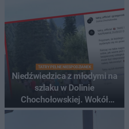
TATRY PEŁNE NIESPODZIANEK
Niedźwiedzica z młodymi na
szlaku w Dolinie
Chochołowskiej. Wokół
turyści!