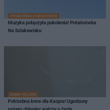
POTAŃCÓWKA STARACHOWICE
Muzyka połączyła pokolenia! Potańcówka
Na Szlakowisku
RANNY 15-LATEK
Potrzebna krew dla Kacpra! Ugodzony
nożem chłopiec walczy o życie