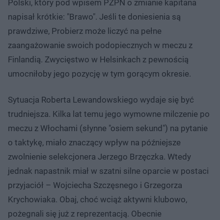
Polski, który pod wpisem PZPN o zmianie kapitana
napisał krótkie: "Brawo". Jeśli te doniesienia są
prawdziwe, Probierz może liczyć na pełne
zaangażowanie swoich podopiecznych w meczu z
Finlandią. Zwycięstwo w Helsinkach z pewnością
umocniłoby jego pozycję w tym gorącym okresie.
Sytuacja Roberta Lewandowskiego wydaje się być
trudniejsza. Kilka lat temu jego wymowne milczenie po
meczu z Włochami (słynne "osiem sekund") na pytanie
o taktykę, miało znaczący wpływ na późniejsze
zwolnienie selekcjonera Jerzego Brzęczka. Wtedy
jednak napastnik miał w szatni silne oparcie w postaci
przyjaciół – Wojciecha Szczęsnego i Grzegorza
Krychowiaka. Obaj, choć wciąż aktywni klubowo,
pożegnali się już z reprezentacją. Obecnie