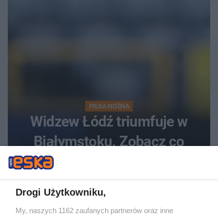
PIŁKA NOŻNA
Widzew Łódź triumfuje w
Białymstoku. Zobacz co
zdecydowało o sukcesie
gości
Drogi Użytkowniku,
My, naszych 1162 zaufanych partnerów oraz inne