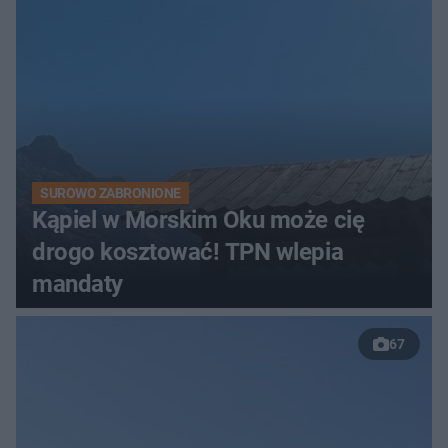
SUROWO ZABRONIONE
Kąpiel w Morskim Oku może cię
drogo kosztować! TPN wlepia
mandaty
67