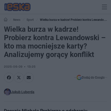
News
Sport
Wielka burza w kadrze! Probierz kontra Lewandowski
– kto ma mocniejsze karty? Analizujemy gorący konflikt
Wielka burza w kadrze!
Probierz kontra Lewandowski –
kto ma mocniejsze karty?
Analizujemy gorący konflikt
2025-06-09
13:25
Dodaj do Google
Jakub Luberda
Decyzja Michała Probierza o odebraniu