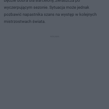
będzie dobra dla Barcelony, zwłaszcza po
wyczerpującym sezonie. Sytuacja może jednak
pozbawić napastnika szans na występ w kolejnych
mistrzostwach świata.