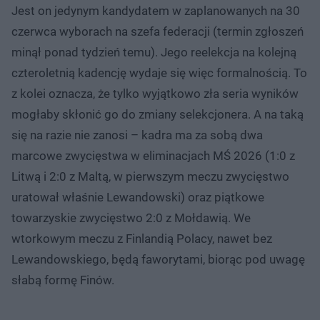
Jest on jedynym kandydatem w zaplanowanych na 30
czerwca wyborach na szefa federacji (termin zgłoszeń
minął ponad tydzień temu). Jego reelekcja na kolejną
czteroletnią kadencję wydaje się więc formalnością. To
z kolei oznacza, że tylko wyjątkowo zła seria wyników
mogłaby skłonić go do zmiany selekcjonera. A na taką
się na razie nie zanosi – kadra ma za sobą dwa
marcowe zwycięstwa w eliminacjach MŚ 2026 (1:0 z
Litwą i 2:0 z Maltą, w pierwszym meczu zwycięstwo
uratował właśnie Lewandowski) oraz piątkowe
towarzyskie zwycięstwo 2:0 z Mołdawią. We
wtorkowym meczu z Finlandią Polacy, nawet bez
Lewandowskiego, będą faworytami, biorąc pod uwagę
słabą formę Finów.