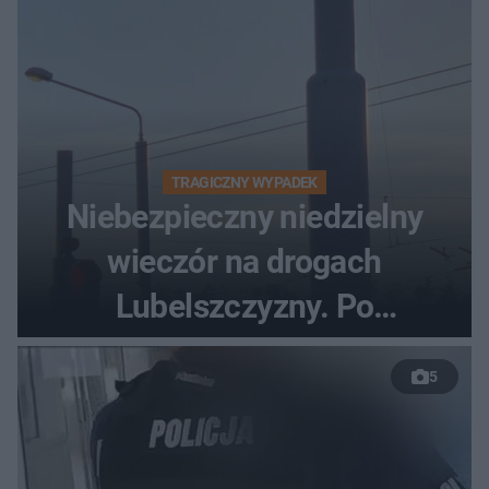
TRAGICZNY WYPADEK
Niebezpieczny niedzielny
wieczór na drogach
Lubelszczyzny. Po
nieudanym manewrze
5
wyprzedzania zginął
kierowca auta