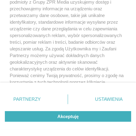
podmioty z Grupy ZPR Media uzyskujemy dostęp i
przechowujemy informacje na urządzeniu oraz
przetwarzamy dane osobowe, takie jak unikalne
identyfikatory, standardowe informacje wysyłane przez
urządzenie czy dane przeglądania w celu zapewniania
spersonalizowanych reklam, wybór spersonalizowanych
treści, pomiar reklam i treści, badanie odbiorców oraz
PIŁKA NOŻNA
ulepszanie usług. Za zgodą Użytkownika my i Zaufani
Widzew Łódź pokonał
Partnerzy możemy używać dokładnych danych
geolokalizacyjnych oraz aktywnie skanować
Jagiellonię Białystok w
charakterystykę urządzenia do celów identyfikacji.
Ponieważ cenimy Twoją prywatność, prosimy o zgodę na
Ekstraklasie. Kto przesądził o
korzystanie z tych technologii poprzez kliknięcie
„Akceptuję”. Zgoda jest dobrowolna i zawsze możesz ją
losach meczu?
zmienić/wycofać klikając przycisk ustawień prywatności
PARTNERZY
USTAWIENIA
znajdujący się w lewym dolnym rogu strony
. Niektóre
rodzaje przetwarzania danych nie wymagają zgody
Akceptuję
użytkownika, ale masz prawo sprzeciwić się takiemu
przetwarzaniu. Preferencje będą miały zastosowanie tylko
na tej witrynie.