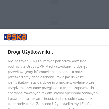
Drogi Użytkowniku,
My, naszych 1160 zaufanych partnerów oraz inne
Żaden utwór zamieszczony w serwisie nie może być powielany i
podmioty z Grupy ZPR Media uzyskujemy dostęp i
rozpowszechniany lub dalej rozpowszechniany w jakikolwiek sposób (w
tym także elektroniczny lub mechaniczny) na jakimkolwiek polu
przechowujemy informacje na urządzeniu oraz
eksploatacji w jakiejkolwiek formie, włącznie z umieszczaniem w Internecie
przetwarzamy dane osobowe, takie jak unikalne
bez pisemnej zgody właściciela praw. Jakiekolwiek użycie lub
wykorzystanie utworów w całości lub w części z naruszeniem prawa, tzn.
identyfikatory, standardowe informacje wysyłane przez
bez właściwej zgody, jest zabronione pod groźbą kary i może być ścigane
urządzenie czy dane przeglądania w celu zapewniania
prawnie.
spersonalizowanych reklam, wybór spersonalizowanych
treści, pomiar reklam i treści, badanie odbiorców oraz
ulepszanie usług. Za zgodą Użytkownika my i Zaufani