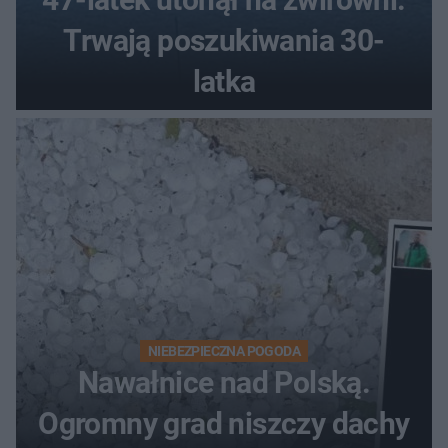
Trwają poszukiwania 30-
latka
NIEBEZPIECZNA POGODA
Nawałnice nad Polską.
Ogromny grad niszczy dachy