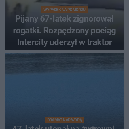
WYPADEK NA POMORZU
Pijany 67-latek zignorował
rogatki. Rozpędzony pociąg
Intercity uderzył w traktor
DRAMAT NAD WODĄ
47-latek utonął na żwirowni.