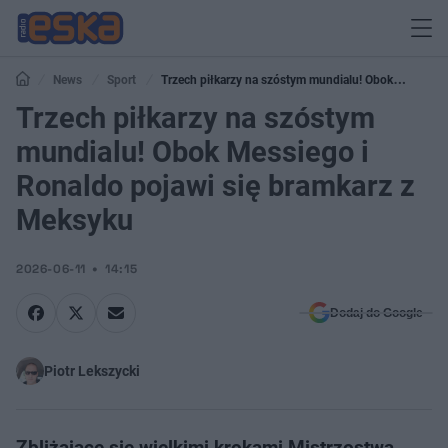
News
Sport
Trzech piłkarzy na szóstym mundialu! Obok
Messiego i Ronaldo pojawi się bramkarz z Meksyku
Trzech piłkarzy na szóstym
mundialu! Obok Messiego i
Ronaldo pojawi się bramkarz z
Meksyku
2026-06-11
14:15
Dodaj do Google
Piotr Lekszycki
Zbliżające się wielkimi krokami Mistrzostwa