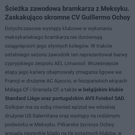
Ścieżka zawodowa bramkarza z Meksyku.
Zaskakująco skromne CV Guillermo Ochoy
Dotychczasowe występy klubowe w wykonaniu
meksykańskiego bramkarza nie dorównują
osiągnięciom jego słynnych kolegów. W trakcie
ostatniego sezonu zawodnik ten reprezentował barwy
cypryjskiego zespołu AEL Limassol. Wcześniejsze
etapy jego kariery obejmowały zmagania ligowe we
Francji w drużynie AC Ajaccio, w hiszpańskich ekipach
Málaga CF i Granada CF, a także
w belgijskim klubie
Standard Liège oraz portugalskim AVS Futebol SAD
.
Golkiper ma za sobą również epizod we włoskiej
drużynie US Salernitana oraz występy na rodzimym
podwórku w Meksyku. Piłkarske życiorys Ochoy
wypada niezwykle blado na tle potężnych klubów, w