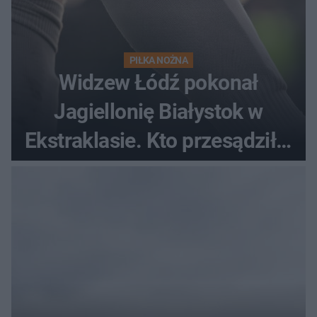
PIŁKA NOŻNA
Widzew Łódź pokonał
Jagiellonię Białystok w
Ekstraklasie. Kto przesądził o
losach meczu?