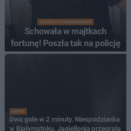
SKOŃCZYŁA W KAJDANKACH
Schowała w majtkach
fortunę! Poszła tak na policję
SPORT
Dwa gole w 2 minuty. Niespodzianka
w Białymstoku. Jagiellonia przegrała