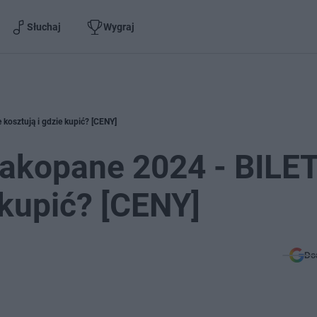
Słuchaj
Wygraj
 kosztują i gdzie kupić? [CENY]
Zakopane 2024 - BILET
e kupić? [CENY]
Do