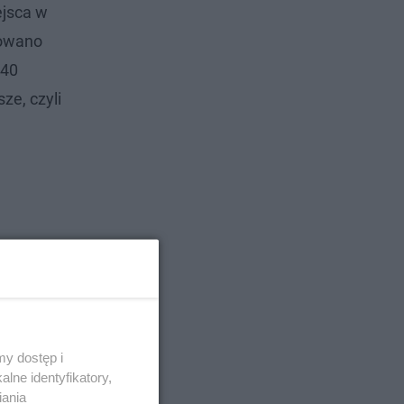
ejsca w
nowano
140
ze, czyli
y dostęp i
lne identyfikatory,
iania