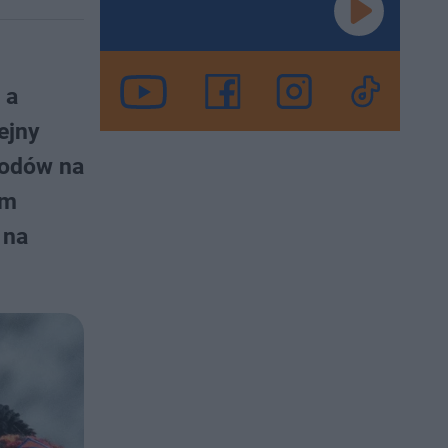
 a
ejny
wodów na
em
 na