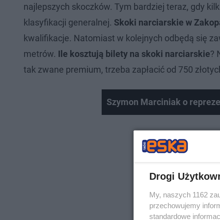
najlepszych skoczków. Tym bardziej teraz, gdy ki
klasyfikacji generalnej.
Skoki narciarskie w Zako
kwalifikacje. Natomiast w kolejnych odbędą się z
metrów.
Ile kosztują bilety na skoki narciarskie
? 
tak zwane premium, trzeba zapłacić od 750 złotyc
Szymon Marciniak o reprezen
Drogi Użytkow
My, naszych 1162 zau
przechowujemy informa
standardowe informac