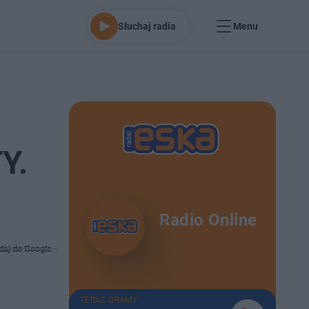
Słuchaj radia
Menu
Y.
Radio Online
daj do Google
TERAZ GRAMY