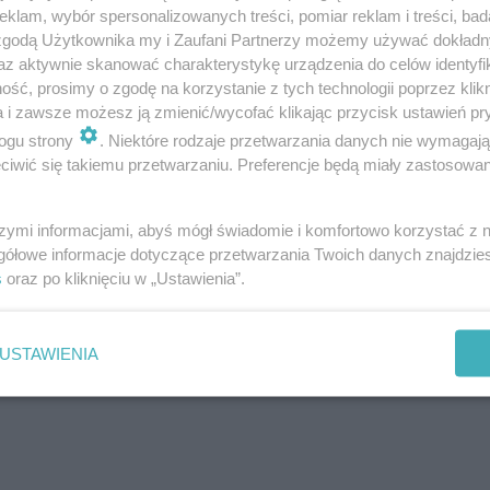
klam, wybór spersonalizowanych treści, pomiar reklam i treści, bad
 zgodą Użytkownika my i Zaufani Partnerzy możemy używać dokład
az aktywnie skanować charakterystykę urządzenia do celów identyfi
ść, prosimy o zgodę na korzystanie z tych technologii poprzez klikn
a i zawsze możesz ją zmienić/wycofać klikając przycisk ustawień pr
ogu strony
. Niektóre rodzaje przetwarzania danych nie wymagaj
y
iwić się takiemu przetwarzaniu. Preferencje będą miały zastosowanie
eszą się dużą popularnością, ale jeszcze większe zainte
szymi informacjami, abyś mógł świadomie i komfortowo korzystać z
rsów, tym więcej kibiców będzie chciało zakupić wejściów
gółowe informacje dotyczące przetwarzania Twoich danych znajdzi
s
oraz po kliknięciu w „Ustawienia”.
je to koszt 50 złotych. Kupić możecie jedynie miejsca sto
dualnych. Oto cenowa rozpiska:
USTAWIENIA