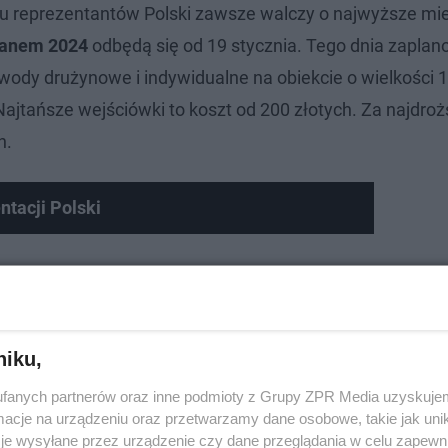
lku reprezentantów Polski zawsze walczy o najwyższe mi
panem 2024
odbędą się od 19 stycznia. Tego dnia zapla
awody drużynowe i indywidualne na obiekcie o wielkości 
Najtańsze wejściówki to koszt od 200 złotych. Za najdrożs
h.
tacji Polski
niku,
fanych partnerów oraz inne podmioty z Grupy ZPR Media uzyskujem
cje na urządzeniu oraz przetwarzamy dane osobowe, takie jak unika
je wysyłane przez urządzenie czy dane przeglądania w celu zapewn