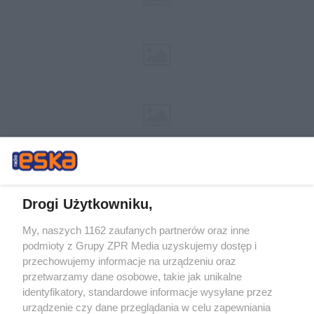
Drogi Użytkowniku,
My, naszych 1162 zaufanych partnerów oraz inne
Żaden utwór zamieszczony w serwisie nie może być powielany i
podmioty z Grupy ZPR Media uzyskujemy dostęp i
rozpowszechniany lub dalej rozpowszechniany w jakikolwiek sposób (w
tym także elektroniczny lub mechaniczny) na jakimkolwiek polu
przechowujemy informacje na urządzeniu oraz
eksploatacji w jakiejkolwiek formie, włącznie z umieszczaniem w Internecie
przetwarzamy dane osobowe, takie jak unikalne
bez pisemnej zgody właściciela praw. Jakiekolwiek użycie lub
wykorzystanie utworów w całości lub w części z naruszeniem prawa, tzn.
identyfikatory, standardowe informacje wysyłane przez
bez właściwej zgody, jest zabronione pod groźbą kary i może być ścigane
urządzenie czy dane przeglądania w celu zapewniania
prawnie.