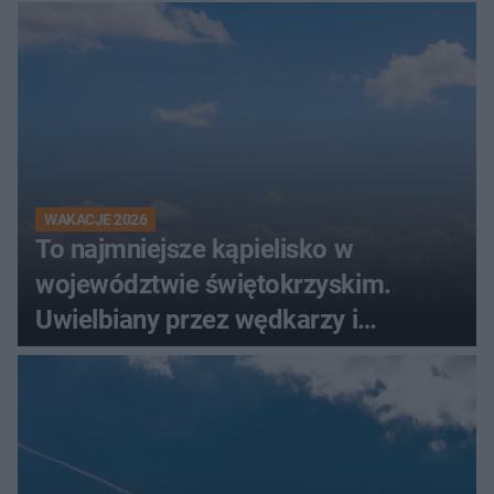
WAKACJE 2026
To najmniejsze kąpielisko w
województwie świętokrzyskim.
Uwielbiany przez wędkarzy i
turystów