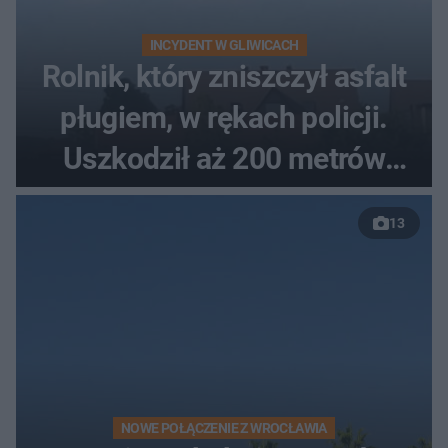
INCYDENT W GLIWICACH
Rolnik, który zniszczył asfalt
pługiem, w rękach policji.
Uszkodził aż 200 metrów
nowej drogi
13
NOWE POŁĄCZENIE Z WROCŁAWIA