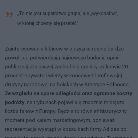
„To nie jest superłatwa grupa, ale „wykonalna”,
w której chcemy się przebić”
Zainteresowanie kibiców w ojczyźnie rośnie bardzo
powoli, co potwierdzają najnowsze badania opinii
publicznej zza naszej zachodniej granicy. Zaledwie 20
procent obywateli wierzy w końcowy triumf swojej
drużyny narodowej na boiskach w Ameryce Północnej.
Ze względu na spore odległości oraz ogromne koszty
podróży
, na trybunach pojawi się znacznie mniejsza
liczba fanów z Europy. Będzie to również historyczny
moment pod kątem marketingowym, ponieważ
reprezentacja wystąpi w koszulkach firmy Adidas po
raz ostatni przed zmianą dostawcy odzieży. Turniejowa