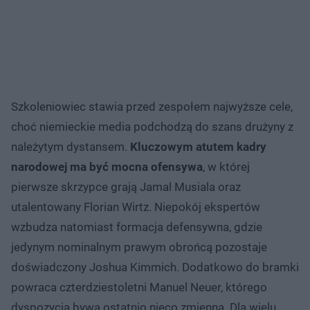
Szkoleniowiec stawia przed zespołem najwyższe cele,
choć niemieckie media podchodzą do szans drużyny z
należytym dystansem.
Kluczowym atutem kadry
narodowej ma być mocna ofensywa
, w której
pierwsze skrzypce grają Jamal Musiala oraz
utalentowany Florian Wirtz. Niepokój ekspertów
wzbudza natomiast formacja defensywna, gdzie
jedynym nominalnym prawym obrońcą pozostaje
doświadczony Joshua Kimmich. Dodatkowo do bramki
powraca czterdziestoletni Manuel Neuer, którego
dyspozycja bywa ostatnio nieco zmienna. Dla wielu