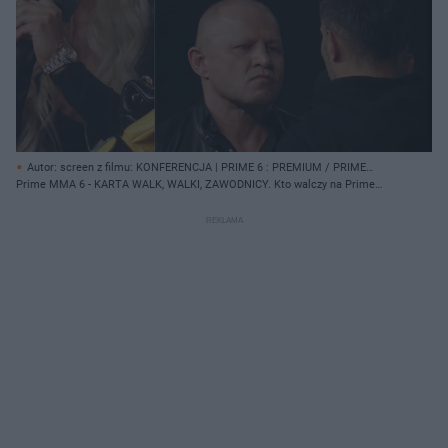
Autor: screen z filmu: KONFERENCJA | PRIME 6 : PREMIUM / PRIME
SHOW MMA/ Archiwum prywatne
Prime MMA 6 - KARTA WALK, WALKI, ZAWODNICY. Kto walczy na Prime
21.10.2023?