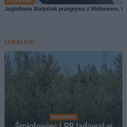
PIŁKA NOŻNA
Jagiellonia Białystok przegrywa z Widzewem. 
LOKALNIE:
WIADOMOŚCI
Śmigłowiec LPR lądował w