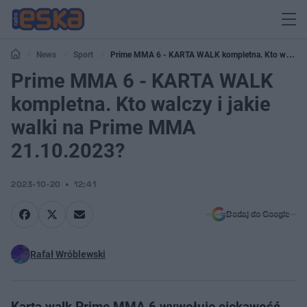
News
Sport
Prime MMA 6 - KARTA WALK kompletna. Kto walczy
i jakie walki na Prime MMA 21.10.2023?
Prime MMA 6 - KARTA WALK
kompletna. Kto walczy i jakie
walki na Prime MMA
21.10.2023?
2023-10-20
12:41
Dodaj do Google
Rafał Wróblewski
Karta walk Prime MMA 6 wywołuje ciekawość