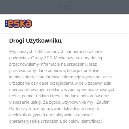
Drogi Użytkowniku,
My, naszych 1162 zaufanych partnerów oraz inne
Żaden utwór zamieszczony w serwisie nie może być powielany i
podmioty z Grupy ZPR Media uzyskujemy dostęp i
rozpowszechniany lub dalej rozpowszechniany w jakikolwiek sposób (w
przechowujemy informacje na urządzeniu oraz
tym także elektroniczny lub mechaniczny) na jakimkolwiek polu
eksploatacji w jakiejkolwiek formie, włącznie z umieszczaniem w
przetwarzamy dane osobowe, takie jak unikalne
Internecie bez pisemnej zgody właściciela praw. Jakiekolwiek użycie lub
identyfikatory, standardowe informacje wysyłane przez
wykorzystanie utworów w całości lub w części z naruszeniem prawa,
tzn. bez właściwej zgody, jest zabronione pod groźbą kary i może być
urządzenie czy dane przeglądania w celu zapewniania
ścigane prawnie.
spersonalizowanych reklam, wybór spersonalizowanych
treści, pomiar reklam i treści, badanie odbiorców oraz
ulepszanie usług. Za zgodą Użytkownika my i Zaufani
Partnerzy możemy używać dokładnych danych
geolokalizacyjnych oraz aktywnie skanować
charakterystykę urządzenia do celów identyfikacji.
Ponieważ cenimy Twoją prywatność, prosimy o zgodę na
O nas