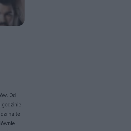
ków. Od
j godzinie
dzi na te
głównie