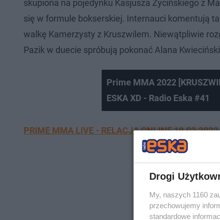
skupiona na pojedynku Kasjusza Życińskiego z Ma
się w formule bokserskiej. Internauci komentują 
walkę Kamerzysty z Kruszwilem. Niewątpliwie rozg
Pazik w duecie spróbują pokonać Alana Kwiecińsk
Prime MMA 2022 [KRUSZWIL
ESKA XD - Radio Eska #41
PRIME MMA LIVE - RELACJA ONLINE 19.02.2022
Drogi Użytkow
My, naszych 1160 zau
przechowujemy informa
standardowe informac