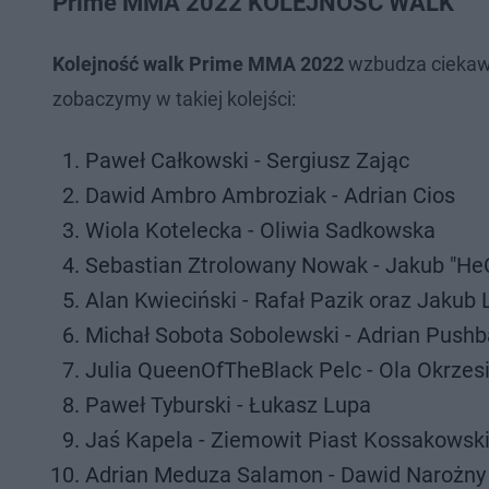
Prime MMA 2022 KOLEJNOŚĆ WALK
Kolejność walk Prime MMA 2022
wzbudza ciekawoś
zobaczymy w takiej kolejści:
Paweł Całkowski - Sergiusz Zając
Dawid Ambro Ambroziak - Adrian Cios
Wiola Kotelecka - Oliwia Sadkowska
Sebastian Ztrolowany Nowak - Jakub "He
Alan Kwieciński - Rafał Pazik oraz Jakub L
Michał Sobota Sobolewski - Adrian Pushb
Julia QueenOfTheBlack Pelc - Ola Okrzes
Paweł Tyburski - Łukasz Lupa
Jaś Kapela - Ziemowit Piast Kossakowsk
Adrian Meduza Salamon - Dawid Narożny