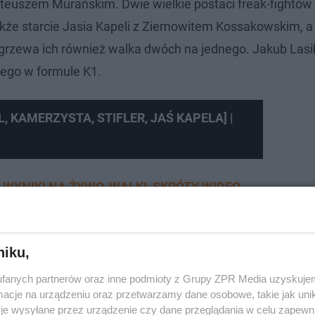
teuszem Murańskim. Dwie wielkie postaci freak-fightów
także starcie Jasia Kapeli z Ziemowitem Kossakowskim, a
rzewa ich również walka dwóch na jednego. Jakub Lasik
iego w formule K1.
, KAMERZYSTA, STIFLER, JAŚ KAPELA] |
, WYNIKI NA ŻYWO, WALKI, SKRÓTY WIDEO
niku,
fanych partnerów oraz inne podmioty z Grupy ZPR Media uzyskujem
cje na urządzeniu oraz przetwarzamy dane osobowe, takie jak unika
je wysyłane przez urządzenie czy dane przeglądania w celu zapewn