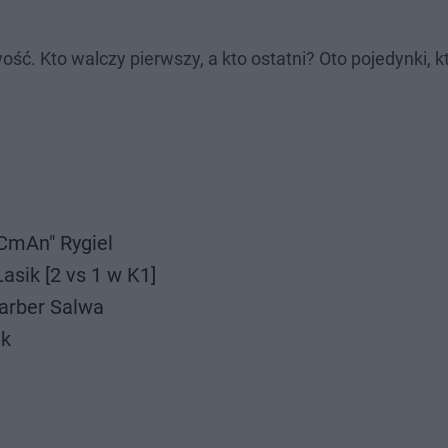
ć. Kto walczy pierwszy, a kto ostatni? Oto pojedynki, k
CmAn" Rygiel
asik [2 vs 1 w K1]
arber Salwa
ik
i