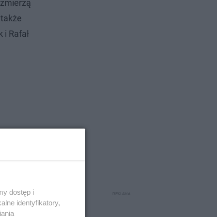
 zmierzą
 także
 i Rafał
y dostęp i
lne identyfikatory,
iania