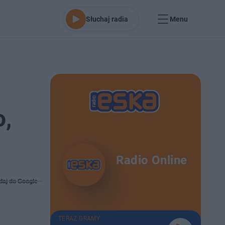
Słuchaj radia
Menu
,
Radio Online
daj do Google
TERAZ GRAMY