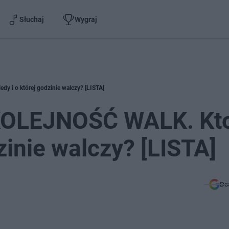
Słuchaj
Wygraj
 i o której godzinie walczy? [LISTA]
OLEJNOŚĆ WALK. Kto
dzinie walczy? [LISTA]
Do