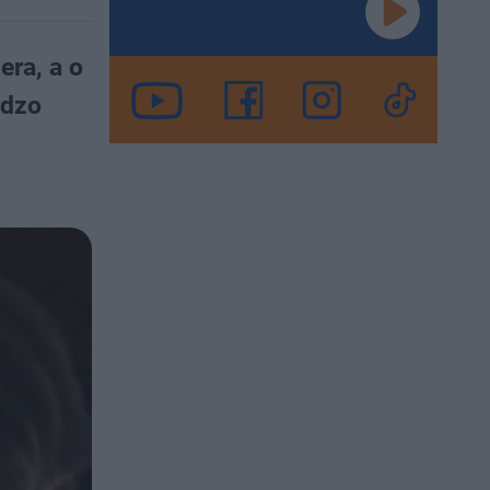
era, a o
rdzo