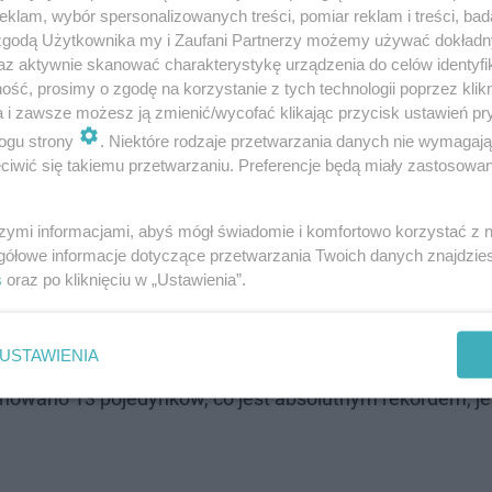
klam, wybór spersonalizowanych treści, pomiar reklam i treści, bad
 zgodą Użytkownika my i Zaufani Partnerzy możemy używać dokład
az aktywnie skanować charakterystykę urządzenia do celów identyfi
ść, prosimy o zgodę na korzystanie z tych technologii poprzez klikn
a i zawsze możesz ją zmienić/wycofać klikając przycisk ustawień pr
ogu strony
. Niektóre rodzaje przetwarzania danych nie wymagaj
iwić się takiemu przetwarzaniu. Preferencje będą miały zastosowanie
CY. Kto walczy na Prime MMA 19.02.2022?
szymi informacjami, abyś mógł świadomie i komfortowo korzystać z
gółowe informacje dotyczące przetwarzania Twoich danych znajdzi
s
oraz po kliknięciu w „Ustawienia”.
dobrze zaplanować wieczór i przygotować się na najgor
USTAWIENIA
0, a zakończenie najszybciej nastąpi po północy. Możliwe
anowano 13 pojedynków, co jest absolutnym rekordem, jeś