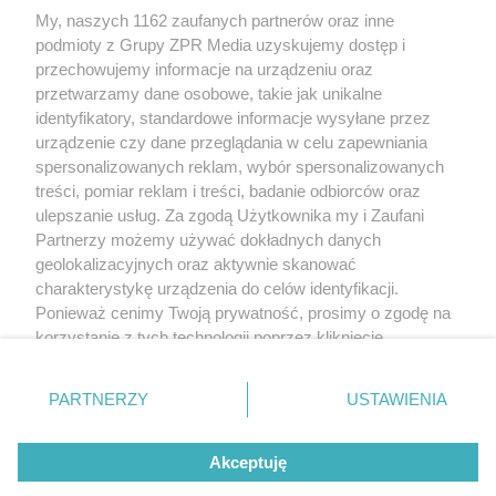
My, naszych 1162 zaufanych partnerów oraz inne
Żaden utwór zamieszczony w serwisie nie może być powielany i
podmioty z Grupy ZPR Media uzyskujemy dostęp i
rozpowszechniany lub dalej rozpowszechniany w jakikolwiek sposób (w
tym także elektroniczny lub mechaniczny) na jakimkolwiek polu
przechowujemy informacje na urządzeniu oraz
eksploatacji w jakiejkolwiek formie, włącznie z umieszczaniem w Internecie
przetwarzamy dane osobowe, takie jak unikalne
bez pisemnej zgody właściciela praw. Jakiekolwiek użycie lub
wykorzystanie utworów w całości lub w części z naruszeniem prawa, tzn.
identyfikatory, standardowe informacje wysyłane przez
bez właściwej zgody, jest zabronione pod groźbą kary i może być ścigane
urządzenie czy dane przeglądania w celu zapewniania
prawnie.
spersonalizowanych reklam, wybór spersonalizowanych
treści, pomiar reklam i treści, badanie odbiorców oraz
ulepszanie usług. Za zgodą Użytkownika my i Zaufani
Partnerzy możemy używać dokładnych danych
geolokalizacyjnych oraz aktywnie skanować
charakterystykę urządzenia do celów identyfikacji.
O nas
Ponieważ cenimy Twoją prywatność, prosimy o zgodę na
korzystanie z tych technologii poprzez kliknięcie
Informacje prawne
„Akceptuję”. Zgoda jest dobrowolna i zawsze możesz ją
zmienić/wycofać klikając przycisk ustawień prywatności
Nasze serwisy
PARTNERZY
USTAWIENIA
znajdujący się w lewym dolnym rogu strony
. Niektóre
rodzaje przetwarzania danych nie wymagają zgody
© 2026 Grupa ZPR Media
Akceptuję
użytkownika, ale masz prawo sprzeciwić się takiemu
przetwarzaniu. Preferencje będą miały zastosowanie tylko