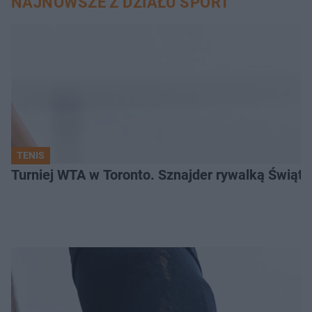
NAJNOWSZE Z DZIAŁU SPORT
TENIS
Turniej WTA w Toronto. Sznajder rywalką Świąte