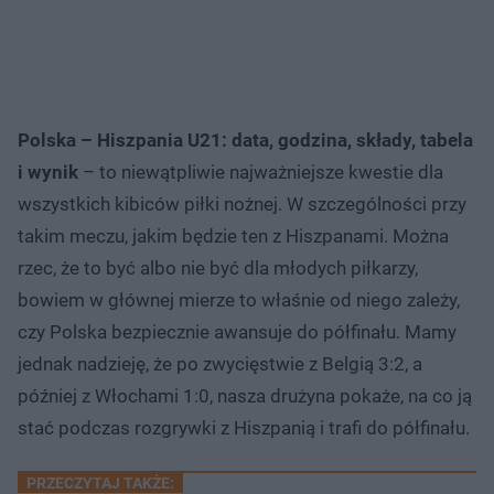
Polska – Hiszpania U21: data, godzina, składy, tabela
i wynik
– to niewątpliwie najważniejsze kwestie dla
wszystkich kibiców piłki nożnej. W szczególności przy
takim meczu, jakim będzie ten z Hiszpanami. Można
rzec, że to być albo nie być dla młodych piłkarzy,
bowiem w głównej mierze to właśnie od niego zależy,
czy Polska bezpiecznie awansuje do półfinału. Mamy
jednak nadzieję, że po zwycięstwie z Belgią 3:2, a
później z Włochami 1:0, nasza drużyna pokaże, na co ją
stać podczas rozgrywki z Hiszpanią i trafi do półfinału.
PRZECZYTAJ TAKŻE: