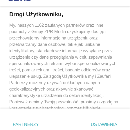
Drogi Użytkowniku,
My, naszych 1162 zaufanych partnerów oraz inne
Żaden utwór zamieszczony w serwisie nie może być powielany i
podmioty z Grupy ZPR Media uzyskujemy dostęp i
rozpowszechniany lub dalej rozpowszechniany w jakikolwiek sposób (w
tym także elektroniczny lub mechaniczny) na jakimkolwiek polu
przechowujemy informacje na urządzeniu oraz
eksploatacji w jakiejkolwiek formie, włącznie z umieszczaniem w Internecie
przetwarzamy dane osobowe, takie jak unikalne
bez pisemnej zgody właściciela praw. Jakiekolwiek użycie lub
wykorzystanie utworów w całości lub w części z naruszeniem prawa, tzn.
identyfikatory, standardowe informacje wysyłane przez
bez właściwej zgody, jest zabronione pod groźbą kary i może być ścigane
urządzenie czy dane przeglądania w celu zapewniania
prawnie.
spersonalizowanych reklam, wybór spersonalizowanych
treści, pomiar reklam i treści, badanie odbiorców oraz
ulepszanie usług. Za zgodą Użytkownika my i Zaufani
Partnerzy możemy używać dokładnych danych
geolokalizacyjnych oraz aktywnie skanować
charakterystykę urządzenia do celów identyfikacji.
O nas
Ponieważ cenimy Twoją prywatność, prosimy o zgodę na
korzystanie z tych technologii poprzez kliknięcie
Informacje prawne
„Akceptuję”. Zgoda jest dobrowolna i zawsze możesz ją
zmienić/wycofać klikając przycisk ustawień prywatności
Nasze serwisy
PARTNERZY
USTAWIENIA
znajdujący się w lewym dolnym rogu strony
. Niektóre