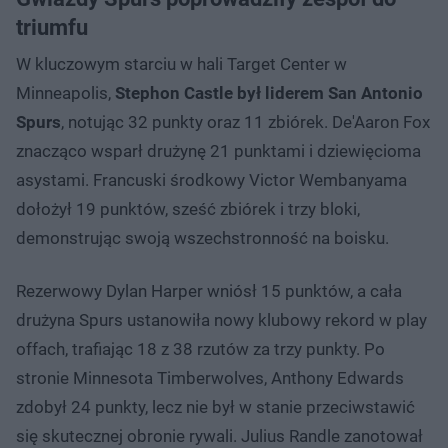
triumfu
W kluczowym starciu w hali Target Center w
Minneapolis,
Stephon Castle był liderem San Antonio
Spurs
, notując 32 punkty oraz 11 zbiórek. De'Aaron Fox
znacząco wsparł drużynę 21 punktami i dziewięcioma
asystami. Francuski środkowy Victor Wembanyama
dołożył 19 punktów, sześć zbiórek i trzy bloki,
demonstrując swoją wszechstronność na boisku.
Rezerwowy Dylan Harper wniósł 15 punktów, a cała
drużyna Spurs ustanowiła nowy klubowy rekord w play
offach, trafiając 18 z 38 rzutów za trzy punkty. Po
stronie Minnesota Timberwolves, Anthony Edwards
zdobył 24 punkty, lecz nie był w stanie przeciwstawić
się skutecznej obronie rywali. Julius Randle zanotował