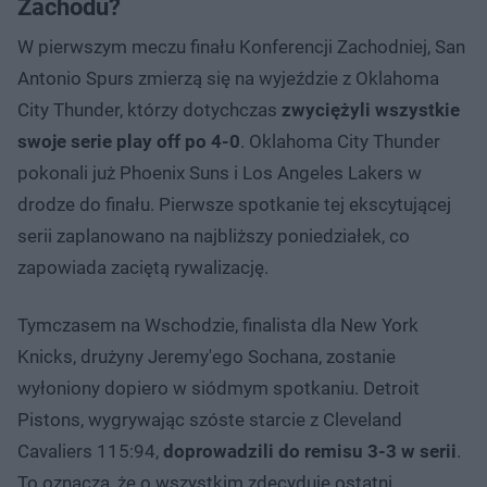
Zachodu?
W pierwszym meczu finału Konferencji Zachodniej, San
Antonio Spurs zmierzą się na wyjeździe z Oklahoma
City Thunder, którzy dotychczas
zwyciężyli wszystkie
swoje serie play off po 4-0
. Oklahoma City Thunder
pokonali już Phoenix Suns i Los Angeles Lakers w
drodze do finału. Pierwsze spotkanie tej ekscytującej
serii zaplanowano na najbliższy poniedziałek, co
zapowiada zaciętą rywalizację.
Tymczasem na Wschodzie, finalista dla New York
Knicks, drużyny Jeremy'ego Sochana, zostanie
wyłoniony dopiero w siódmym spotkaniu. Detroit
Pistons, wygrywając szóste starcie z Cleveland
Cavaliers 115:94,
doprowadzili do remisu 3-3 w serii
.
To oznacza, że o wszystkim zdecyduje ostatni,