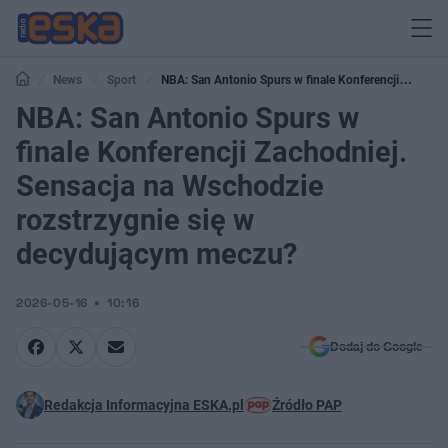
News
Sport
NBA: San Antonio Spurs w finale Konferencji
Zachodniej. Sensacja na Wschodzie rozstrzygnie się w decydującym meczu?
NBA: San Antonio Spurs w
finale Konferencji Zachodniej.
Sensacja na Wschodzie
rozstrzygnie się w
decydującym meczu?
2026-05-16
10:16
Dodaj do Google
Redakcja Informacyjna ESKA.pl
Źródło PAP