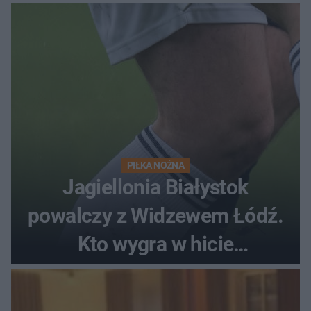
PIŁKA NOŻNA
Jagiellonia Białystok
powalczy z Widzewem Łódź.
Kto wygra w hicie
Ekstraklasy?