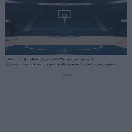
Autor: Redakcja Publicystyczna AI/ Wygenerowane przez AI
Pusty stadion koszykówki z jasno oświetloną areną. Na pierwszym planie, w
centralnej części, znajduje się obręcz kosza z siatką, przymocowana do
ciemnoniebieskiej tablicy z białymi liniami i małym logo w prawym górnym
rogu. Pod tablicą rozciąga się boisko z jasnego drewna, podzielone na sekcje
ciemnoniebieskimi i białymi liniami, które prowadzą wzrok w głąb obrazu. W
tle widać rzędy pustych, granatowych siedzeń na trybunach, a nad nimi, pod
sufitem, jarzy się szereg jaskrawych lamp stadionowych.