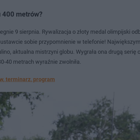
gu 400 metrów?
gnie 9 sierpnia. Rywalizacja o złoty medal olimpijski od
 ustawcie sobie przypomnienie w telefonie! Największy
lino, aktualna mistrzyni globu. Wygrała ona drugą serię 
30-40 metrach wyraźnie zwolniła.
ów, terminarz, program