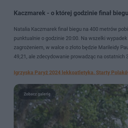
Kaczmarek - o której godzinie finał bie
Natalia Kaczmarek finał biegu na 400 metrów pobie
punktualnie o godzinie 20:00. Na wszelki wypadek
zagrożeniem, w walce o złoto będzie Marileidy Pau
49,21, ale zdecydowanie prowadząc na ostatnich 
Igrzyska Paryż 2024 lekkoatletyka. Starty Polak