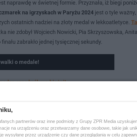
t naprawdę w świetnej formie. Przyznała, iż biegi poniż
Kaczmarek na igrzyskach w Paryżu 2024
jest o tyle ważny,
ych ostatnich nadziei na złoty medal w lekkoatletyce.
Ta
ka nie zdobył Wojciech Nowicki, Pia Skrzyszowska, Anit
finału zabrakło jednej tysięcznej sekundy.
walki o medale!
spędza czas królowa bieżni!
niku,
fanych partnerów oraz inne podmioty z Grupy ZPR Media uzyskujem
cje na urządzeniu oraz przetwarzamy dane osobowe, takie jak unika
je wysyłane przez urządzenie czy dane przeglądania w celu zapewn