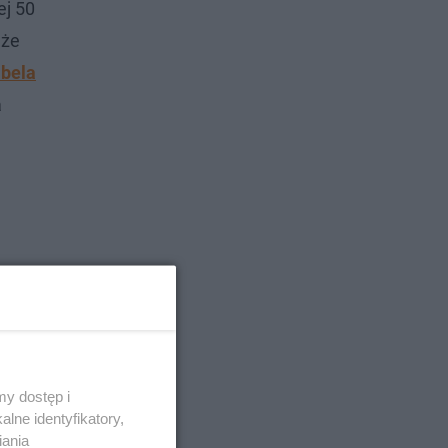
ej 50
 że
bela
a
y dostęp i
lne identyfikatory,
iania