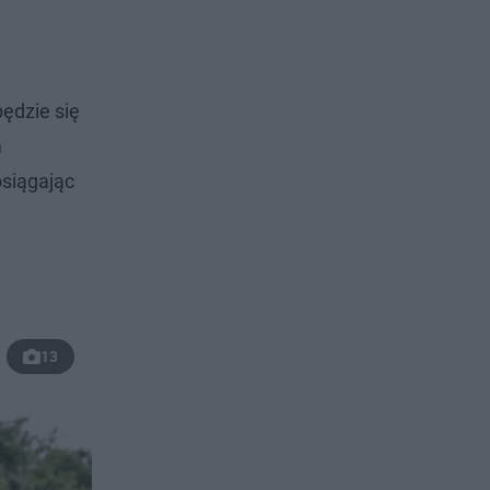
będzie się
m
osiągając
13