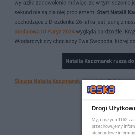
wyraziła zadowolenie mówiąc, że w tym sezonie jes
sekund nie są dla niej problemem.
Start Natalii 
pochodząca z Drezdenka 26-latka jest jedną z nasz
medalowa IO Paryż 2024
wygląda bardzo źle. Krąż
Włodarczyk czy chociażby Ewa Swoboda, której do 
Natalia Kaczmarek rusza do 
Śliczna Natalia Kaczmarek prywatnie. Tak żyje i 
Drogi Użytkow
My, naszych 1162 zau
przechowujemy informa
standardowe informac