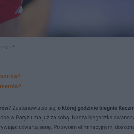
 biegnie?
 metrów?
0 metrów?
trów
? Zastanawiacie się,
o której godzinie biegnie Kacz
róbę w Paryżu ma już za sobą. Nasza biegaczka awanso
grywając czwartą serię. Po swoim eliminacyjnym, doskon