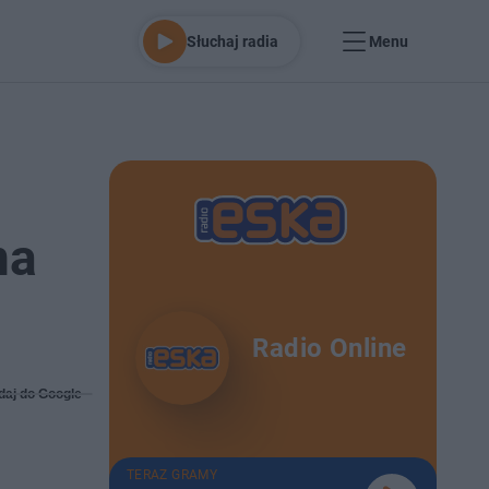
Słuchaj radia
Menu
na
Radio Online
daj do Google
TERAZ GRAMY