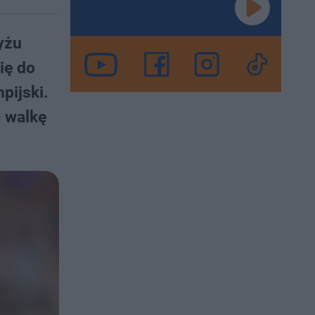
yżu
ię do
pijski.
ć walkę