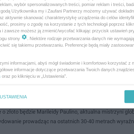
klam, wybór spersonalizowanych treści, pomiar reklam i treści, bad
 zgodą Użytkownika my i Zaufani Partnerzy możemy używać dokład
az aktywnie skanować charakterystykę urządzenia do celów identyfi
ść, prosimy o zgodę na korzystanie z tych technologii poprzez klikn
a i zawsze możesz ją zmienić/wycofać klikając przycisk ustawień pr
ogu strony
. Niektóre rodzaje przetwarzania danych nie wymagaj
iwić się takiemu przetwarzaniu. Preferencje będą miały zastosowanie
a 400 metrów?
szymi informacjami, abyś mógł świadomie i komfortowo korzystać z
gółowe informacje dotyczące przetwarzania Twoich danych znajdzi
le na 400 metrów musi uzbroić się w cierpliwość. Nasza z
s
oraz po kliknięciu w „Ustawienia”.
impijskich w Tokio po wygranych eliminacjach pokazała k
j, ostatniej serii uzyskała czas 49,45 i wygrała półfinał. Z
USTAWIENIA
gaczki plus dwie z najlepszymi czasami. O złoto powalcz
 złoto będzie Marileidy Paulino, aktualna mistrzyni glo
ecydowanie prowadząc na ostatnich 30-40 metrach wyraźn