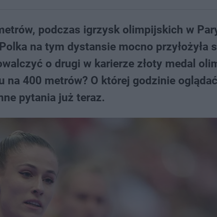
metrów, podczas igrzysk olimpijskich w Par
 Polka na tym dystansie mocno przyłożyła s
owalczyć o drugi w karierze złoty medal olim
gu na 400 metrów? O której godzinie ogląda
nne pytania już teraz.