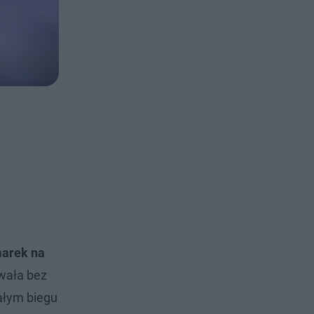
marek na
wała bez
ałym biegu