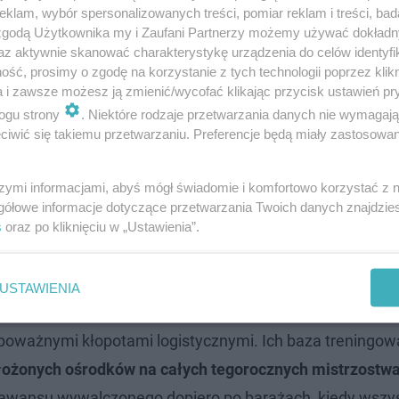
klam, wybór spersonalizowanych treści, pomiar reklam i treści, bad
 zgodą Użytkownika my i Zaufani Partnerzy możemy używać dokład
az aktywnie skanować charakterystykę urządzenia do celów identyfi
ść, prosimy o zgodę na korzystanie z tych technologii poprzez klikn
a i zawsze możesz ją zmienić/wycofać klikając przycisk ustawień pr
ogu strony
. Niektóre rodzaje przetwarzania danych nie wymagaj
iwić się takiemu przetwarzaniu. Preferencje będą miały zastosowanie
szymi informacjami, abyś mógł świadomie i komfortowo korzystać z
gółowe informacje dotyczące przetwarzania Twoich danych znajdzi
s
oraz po kliknięciu w „Ustawienia”.
USTAWIENIA
poważnymi kłopotami logistycznymi. Ich baza treningow
ołożonych ośrodków na całych tegorocznych mistrzostw
 awansu wywalczonego dopiero po barażach, kiedy wszys