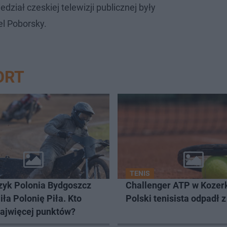
iedział czeskiej telewizji publicznej były
el Poborsky.
ORT
TENIS
yk Polonia Bydgoszcz
Challenger ATP w Kozer
ła Polonię Piła. Kto
Polski tenisista odpadł z
najwięcej punktów?