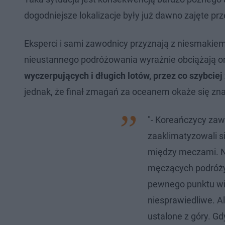
dogodniejsze lokalizacje były już dawno zajęte prz
Eksperci i sami zawodnicy przyznają z niesmakiem
nieustannego podróżowania wyraźnie obciążają org
wyczerpujących i długich lotów, przez co szybci
jednak, że finał zmagań za oceanem okaże się zna
"- Koreańczycy zaws
zaaklimatyzowali s
między meczami. N
męczących podróży,
pewnego punktu wi
niesprawiedliwe. A
ustalone z góry. G