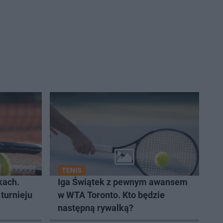
TENIS
kach.
Iga Świątek z pewnym awansem
 turnieju
w WTA Toronto. Kto będzie
następną rywalką?