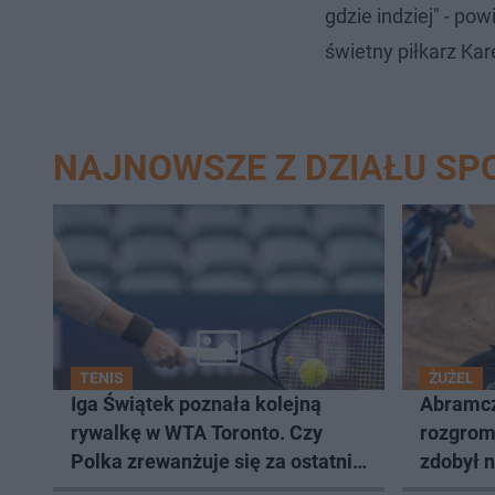
gdzie indziej" - pow
świetny piłkarz Kar
NAJNOWSZE Z DZIAŁU SP
TENIS
ŻUŻEL
Iga Świątek poznała kolejną
Abramcz
rywalkę w WTA Toronto. Czy
rozgromi
Polka zrewanżuje się za ostatnią
zdobył 
porażkę?