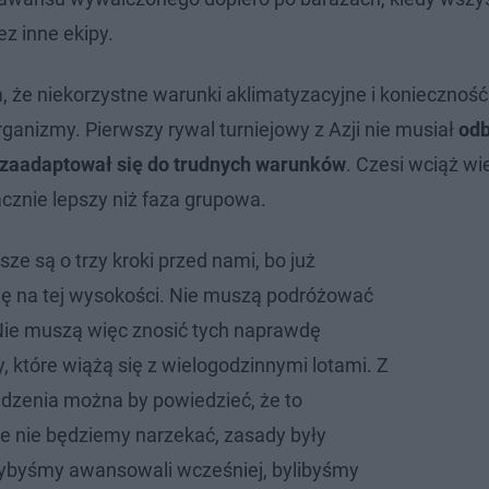
ez inne ekipy.
, że niekorzystne warunki aklimatyzacyjne i konieczność
anizmy. Pierwszy rywal turniejowy z Azji nie musiał
od
ej zaadaptował się do trudnych warunków
. Czesi wciąż wi
cznie lepszy niż faza grupowa.
ze są o trzy kroki przed nami, bo już
ię na tej wysokości. Nie muszą podróżować
ie muszą więc znosić tych naprawdę
 które wiążą się z wielogodzinnymi lotami. Z
dzenia można by powiedzieć, że to
le nie będziemy narzekać, zasady były
dybyśmy awansowali wcześniej, bylibyśmy