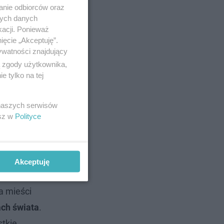
anie odbiorców oraz
nych danych
kacji. Ponieważ
ięcie „Akceptuję”.
ywatności znajdujący
ą zgody użytkownika,
 tylko na tej
 naszych serwisów
esz w
Polityce
Akceptuję
a mieści
ach świata
.
tkie