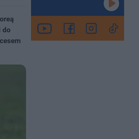
Koreą
i do
ukcesem