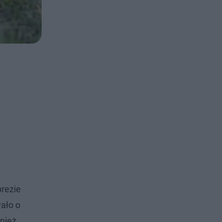
prezie
ało o
wnież