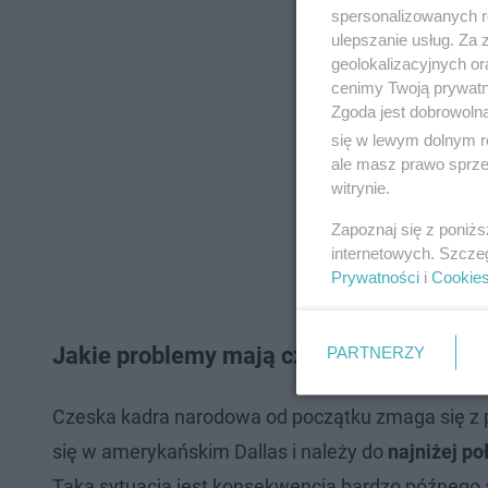
spersonalizowanych re
ulepszanie usług. Za
geolokalizacyjnych or
cenimy Twoją prywatno
Zgoda jest dobrowoln
się w lewym dolnym r
ale masz prawo sprzec
witrynie.
Zapoznaj się z poniż
internetowych. Szcze
Prywatności
i
Cookie
Jakie problemy mają czescy piłkarze?
PARTNERZY
Czeska kadra narodowa od początku zmaga się z 
się w amerykańskim Dallas i należy do
najniżej p
Taka sytuacja jest konsekwencją bardzo późnego