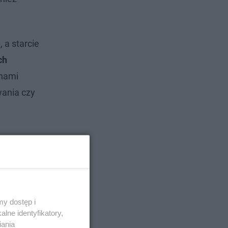
 a starcie
ch
onami
wania czy
y dostęp i
lne identyfikatory,
iania