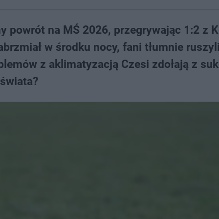
ny powrót na MŚ 2026, przegrywając 1:2 z 
rzmiał w środku nocy, fani tłumnie ruszyl
blemów z aklimatyzacją Czesi zdołają z s
świata?