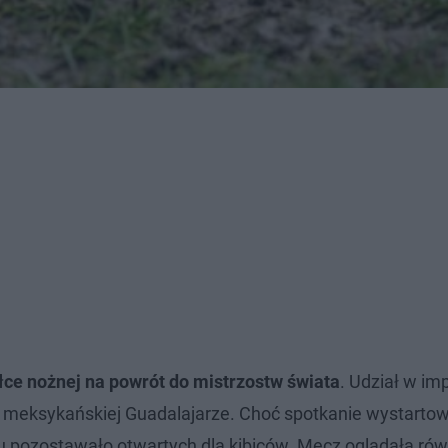
łce nożnej na powrót do mistrzostw świata
. Udział w im
w meksykańskiej Guadalajarze. Choć spotkanie wystartow
ju pozostawało otwartych dla kibiców. Mecz oglądała ró