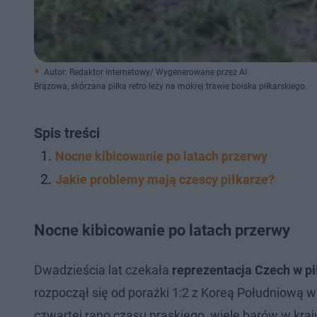
Autor: Redaktor internetowy/ Wygenerowane przez AI
Brązowa, skórzana piłka retro leży na mokrej trawie boiska piłkarskiego.
Spis treści
Nocne kibicowanie po latach przerwy
Jakie problemy mają czescy piłkarze?
Nocne kibicowanie po latach przerwy
Dwadzieścia lat czekała
reprezentacja Czech w pi
rozpoczął się od porażki 1:2 z Koreą Południową 
czwartej rano czasu praskiego, wiele barów w kra