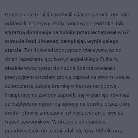
Gospodarze turnieju narzucili własne warunki gry i nie
oddawali inicjatywy aż do końcowego gwizdka.
Ich
wyraźną dominację na boisku przypieczętował w 67.
minucie Raul Jimenez, zamykając wynik całego
starcia
. Ten doświadczony gracz ofensywny, na co
dzień reprezentujący barwy angielskiego Fulham,
idealnie wykorzystał dokładne dośrodkowanie i
precyzyjnym strzałem głową zapisał na swoim koncie
czterdziestą szóstą bramkę w kadrze narodowej.
Inauguracyjne zawody zapisały się w pamięci również
ze względu na ogromną agresję na boisku, przez którą
arbiter główny zmuszony był wyrzucić z murawy aż
trzech zawodników. W drużynie afrykańskiej
przedwcześnie do szatni udali się Yaya Sithole oraz