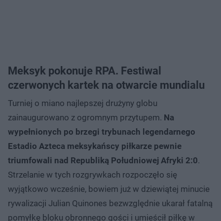
Meksyk pokonuje RPA. Festiwal
czerwonych kartek na otwarcie mundialu
Turniej o miano najlepszej drużyny globu
zainaugurowano z ogromnym przytupem.
Na
wypełnionych po brzegi trybunach legendarnego
Estadio Azteca meksykańscy piłkarze pewnie
triumfowali nad Republiką Południowej Afryki 2:0
.
Strzelanie w tych rozgrywkach rozpoczęło się
wyjątkowo wcześnie, bowiem już w dziewiątej minucie
rywalizacji Julian Quinones bezwzględnie ukarał fatalną
pomyłkę bloku obronnego gości i umieścił piłkę w