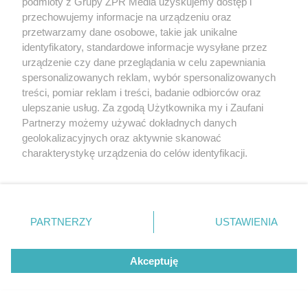
podmioty z Grupy ZPR Media uzyskujemy dostęp i
Hiszpański sposób na czystą
przechowujemy informacje na urządzeniu oraz
toaletę. Rozpuszcza kamień i
przetwarzamy dane osobowe, takie jak unikalne
identyfikatory, standardowe informacje wysyłane przez
osady przez noc
urządzenie czy dane przeglądania w celu zapewniania
spersonalizowanych reklam, wybór spersonalizowanych
treści, pomiar reklam i treści, badanie odbiorców oraz
ulepszanie usług. Za zgodą Użytkownika my i Zaufani
Partnerzy możemy używać dokładnych danych
geolokalizacyjnych oraz aktywnie skanować
charakterystykę urządzenia do celów identyfikacji.
Ponieważ cenimy Twoją prywatność, prosimy o zgodę na
korzystanie z tych technologii poprzez kliknięcie
„Akceptuję”. Zgoda jest dobrowolna i zawsze możesz ją
zmienić/wycofać klikając przycisk ustawień prywatności
PARTNERZY
USTAWIENIA
znajdujący się w lewym dolnym rogu strony
. Niektóre
rodzaje przetwarzania danych nie wymagają zgody
RZADKIE IMIONA
Akceptuję
użytkownika, ale masz prawo sprzeciwić się takiemu
To imię brzmi jak nazwa
przetwarzaniu. Preferencje będą miały zastosowanie tylko
na tej witrynie.
europejskiego kraju. W