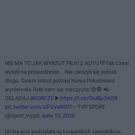
NIE MA TO JAK WYRZUT PIŁKI Z AUTU 🫡Tak Czesi
wyszli na prowadzenie... Nie cieszyli się jednak
długo. Osiem minut później Korea Południowa
wyrównała.Robi nam się meczycho 😍🔴 📲
OGLĄDAJ
#KORCZE
▶️
https://t.co/OIuBjx5AO8
pic.twitter.com/cIFGVaNSf7
— TVP SPORT
(@sport_tvppl)
June 12, 2026
Utrata gola podziałała na koreańskich zawodników