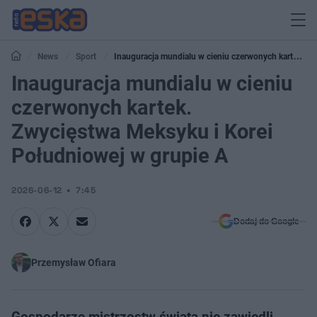
News
Sport
Inauguracja mundialu w cieniu czerwonych kartek.
Zwycięstwa Meksyku i Korei Południowej w grupie A
Inauguracja mundialu w cieniu
czerwonych kartek.
Zwycięstwa Meksyku i Korei
Południowej w grupie A
2026-06-12
7:45
Dodaj do Google
Przemysław Ofiara
Gospodarze mistrzostw świata nie zawiedli