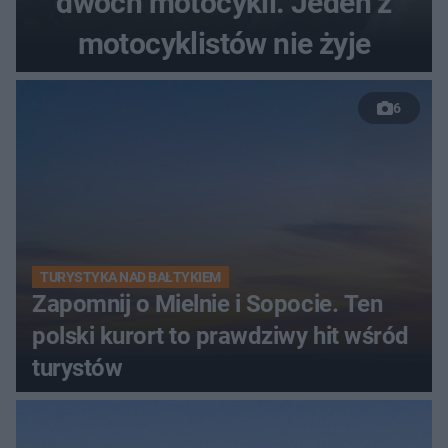
dwóch motocykli. Jeden z
motocyklistów nie żyje
6
TURYSTYKA NAD BAŁTYKIEM
Zapomnij o Mielnie i Sopocie. Ten
polski kurort to prawdziwy hit wśród
turystów