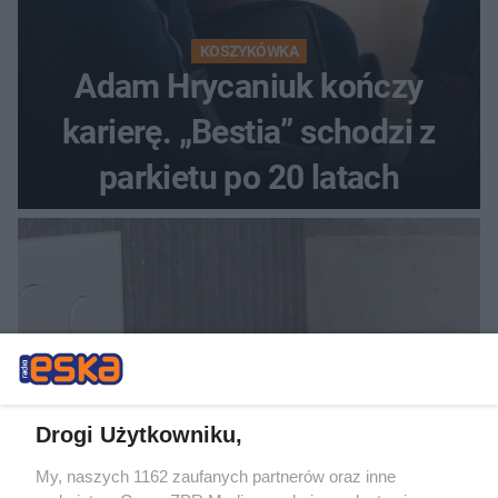
KOSZYKÓWKA
Adam Hrycaniuk kończy
karierę. „Bestia” schodzi z
parkietu po 20 latach
Drogi Użytkowniku,
My, naszych 1162 zaufanych partnerów oraz inne
DOMOWE PORZĄDKI