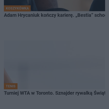
KOSZYKÓWKA
Adam Hrycaniuk kończy karierę. „Bestia” schodzi
TENIS
Turniej WTA w Toronto. Sznajder rywalką Świąte