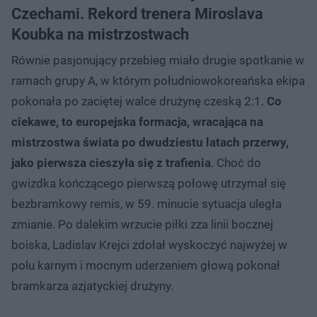
Czechami. Rekord trenera Miroslava
Koubka na mistrzostwach
Równie pasjonujący przebieg miało drugie spotkanie w
ramach grupy A, w którym południowokoreańska ekipa
pokonała po zaciętej walce drużynę czeską 2:1.
Co
ciekawe, to europejska formacja, wracająca na
mistrzostwa świata po dwudziestu latach przerwy,
jako pierwsza cieszyła się z trafienia
. Choć do
gwizdka kończącego pierwszą połowę utrzymał się
bezbramkowy remis, w 59. minucie sytuacja uległa
zmianie. Po dalekim wrzucie piłki zza linii bocznej
boiska, Ladislav Krejci zdołał wyskoczyć najwyżej w
polu karnym i mocnym uderzeniem głową pokonał
bramkarza azjatyckiej drużyny.