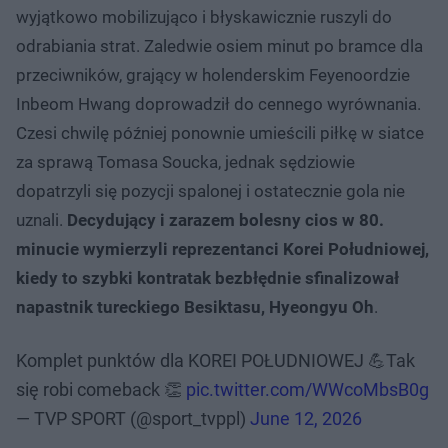
wyjątkowo mobilizująco i błyskawicznie ruszyli do
odrabiania strat. Zaledwie osiem minut po bramce dla
przeciwników, grający w holenderskim Feyenoordzie
Inbeom Hwang doprowadził do cennego wyrównania.
Czesi chwilę później ponownie umieścili piłkę w siatce
za sprawą Tomasa Soucka, jednak sędziowie
dopatrzyli się pozycji spalonej i ostatecznie gola nie
uznali.
Decydujący i zarazem bolesny cios w 80.
minucie wymierzyli reprezentanci Korei Południowej,
kiedy to szybki kontratak bezbłędnie sfinalizował
napastnik tureckiego Besiktasu, Hyeongyu Oh
.
Komplet punktów dla KOREI POŁUDNIOWEJ 💪Tak
się robi comeback 👏
pic.twitter.com/WWcoMbsB0g
— TVP SPORT (@sport_tvppl)
June 12, 2026