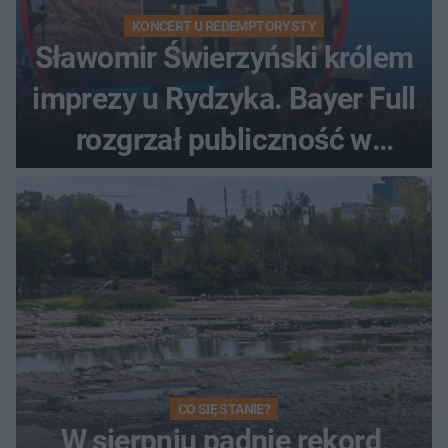
KONCERT U REDEMPTORYSTY
Sławomir Świerzyński królem
imprezy u Rydzyka. Bayer Full
rozgrzał publiczność w
Toruniu
CO SIĘ STANIE?
W sierpniu padnie rekord,