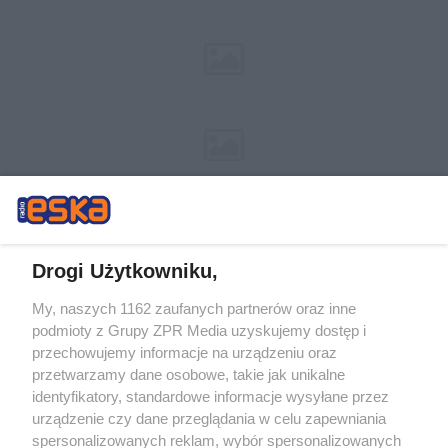
Drogi Użytkowniku,
My, naszych 1162 zaufanych partnerów oraz inne
Żaden utwór zamieszczony w serwisie nie może być powielany i
podmioty z Grupy ZPR Media uzyskujemy dostęp i
rozpowszechniany lub dalej rozpowszechniany w jakikolwiek sposób (w
tym także elektroniczny lub mechaniczny) na jakimkolwiek polu
przechowujemy informacje na urządzeniu oraz
eksploatacji w jakiejkolwiek formie, włącznie z umieszczaniem w Internecie
przetwarzamy dane osobowe, takie jak unikalne
bez pisemnej zgody właściciela praw. Jakiekolwiek użycie lub
wykorzystanie utworów w całości lub w części z naruszeniem prawa, tzn.
identyfikatory, standardowe informacje wysyłane przez
bez właściwej zgody, jest zabronione pod groźbą kary i może być ścigane
urządzenie czy dane przeglądania w celu zapewniania
prawnie.
spersonalizowanych reklam, wybór spersonalizowanych