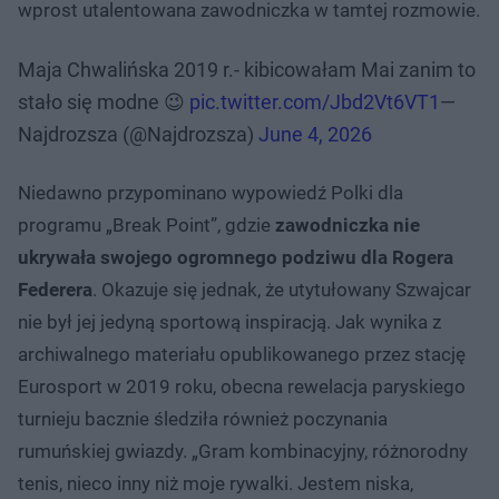
wprost utalentowana zawodniczka w tamtej rozmowie.
Maja Chwalińska 2019 r.- kibicowałam Mai zanim to
stało się modne 😉
pic.twitter.com/Jbd2Vt6VT1
—
Najdrozsza (@Najdrozsza)
June 4, 2026
Niedawno przypominano wypowiedź Polki dla
programu „Break Point”, gdzie
zawodniczka nie
ukrywała swojego ogromnego podziwu dla Rogera
Federera
. Okazuje się jednak, że utytułowany Szwajcar
nie był jej jedyną sportową inspiracją. Jak wynika z
archiwalnego materiału opublikowanego przez stację
Eurosport w 2019 roku, obecna rewelacja paryskiego
turnieju bacznie śledziła również poczynania
rumuńskiej gwiazdy. „Gram kombinacyjny, różnorodny
tenis, nieco inny niż moje rywalki. Jestem niska,