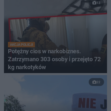
13
AKCJA POLICJI
Potężny cios w narkobiznes.
Zatrzymano 303 osoby i przejęto 72
kg narkotyków
22