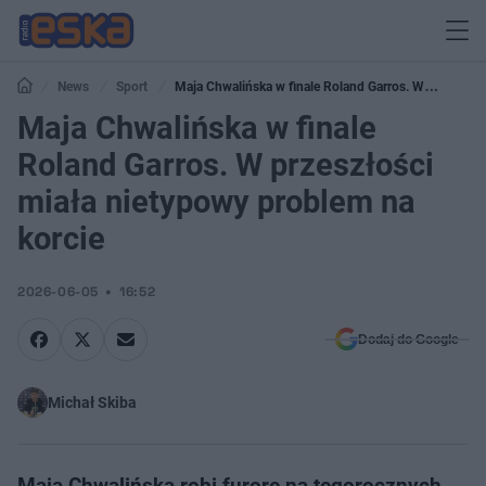
News
Sport
Maja Chwalińska w finale Roland Garros. W
przeszłości miała nietypowy problem na korcie
Maja Chwalińska w finale
Roland Garros. W przeszłości
miała nietypowy problem na
korcie
2026-06-05
16:52
Dodaj do Google
Michał Skiba
Maja Chwalińska robi furorę na tegorocznych