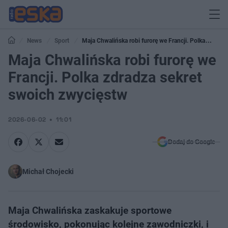
News
Sport
Maja Chwalińska robi furorę we Francji. Polka
zdradza sekret swoich zwycięstw
Maja Chwalińska robi furorę we
Francji. Polka zdradza sekret
swoich zwycięstw
2026-06-02
11:01
Dodaj do Google
Michał Chojecki
Maja Chwalińska zaskakuje sportowe
środowisko, pokonując kolejne zawodniczki, i