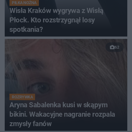
PIŁKA NOŻNA
Wisła Kraków wygrywa z Wisłą
Płock. Kto rozstrzygnął losy
spotkania?
62
ROZRYWKA
Aryna Sabalenka kusi w skąpym
bikini. Wakacyjne nagranie rozpala
zmysły fanów