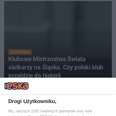
SIATKÓWKA
Klubowe Mistrzostwa Świata
siatkarzy na Śląsku. Czy polski klub
przejdzie do historii
ZOBACZ WIĘCEJ
Drogi Użytkowniku,
My, naszych 1162 zaufanych partnerów oraz inne