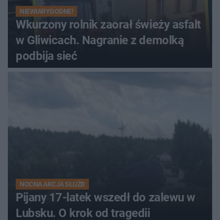
NIEWIARYGODNE!
Wkurzony rolnik zaorał świeży asfalt
w Gliwicach. Nagranie z demolką
podbija sieć
NOCNA AKCJA SŁUŻB
Pijany 17-latek wszedł do zalewu w
Lubsku. O krok od tragedii