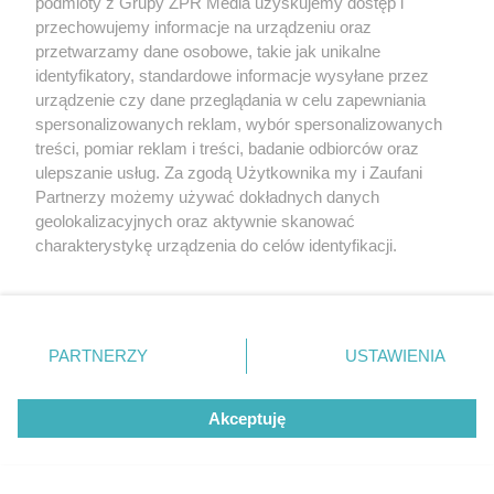
podmioty z Grupy ZPR Media uzyskujemy dostęp i
przechowujemy informacje na urządzeniu oraz
przetwarzamy dane osobowe, takie jak unikalne
identyfikatory, standardowe informacje wysyłane przez
urządzenie czy dane przeglądania w celu zapewniania
spersonalizowanych reklam, wybór spersonalizowanych
treści, pomiar reklam i treści, badanie odbiorców oraz
ulepszanie usług. Za zgodą Użytkownika my i Zaufani
Partnerzy możemy używać dokładnych danych
geolokalizacyjnych oraz aktywnie skanować
charakterystykę urządzenia do celów identyfikacji.
Ponieważ cenimy Twoją prywatność, prosimy o zgodę na
korzystanie z tych technologii poprzez kliknięcie
„Akceptuję”. Zgoda jest dobrowolna i zawsze możesz ją
zmienić/wycofać klikając przycisk ustawień prywatności
PARTNERZY
USTAWIENIA
znajdujący się w lewym dolnym rogu strony
. Niektóre
rodzaje przetwarzania danych nie wymagają zgody
Akceptuję
użytkownika, ale masz prawo sprzeciwić się takiemu
przetwarzaniu. Preferencje będą miały zastosowanie tylko
na tej witrynie.