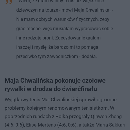
- Wiem, że gram w inny tenis niż większość
dziewczyn na tourze - mówi Maja Chwalińska. -
Nie mam dobrych warunków fizycznych, żeby
grać mocno, więc musiałam wypracować sobie
inne rodzaje broni. Zdecydowanie grałam
inaczej i myślę, że bardzo mi to pomaga
przeciwko tym zawodniczkom - dodała.
Maja Chwalińska pokonuje czołowe
rywalki w drodze do ćwierćfinału
Wyjątkowy tenis Mai Chwalińskiej sprawił ogromne
problemy kolejnym renomowanym tenisistkom. W
poprzednich rundach z Polką przegrały Qinwen Zheng
(4:6, 0:6), Elise Mertens (4:6, 0:6), a także Maria Sakkari