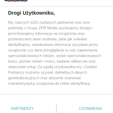
Drogi Użytkowniku,
My, naszych 1162 zaufanych partnerów oraz inne
Żaden utwór zamieszczony w serwisie nie może być powielany i
podmioty z Grupy ZPR Media uzyskujemy dostęp i
rozpowszechniany lub dalej rozpowszechniany w jakikolwiek sposób (w
tym także elektroniczny lub mechaniczny) na jakimkolwiek polu
przechowujemy informacje na urządzeniu oraz
eksploatacji w jakiejkolwiek formie, włącznie z umieszczaniem w
przetwarzamy dane osobowe, takie jak unikalne
Internecie bez pisemnej zgody właściciela praw. Jakiekolwiek użycie lub
identyfikatory, standardowe informacje wysyłane przez
wykorzystanie utworów w całości lub w części z naruszeniem prawa,
tzn. bez właściwej zgody, jest zabronione pod groźbą kary i może być
urządzenie czy dane przeglądania w celu zapewniania
ścigane prawnie.
spersonalizowanych reklam, wybór spersonalizowanych
treści, pomiar reklam i treści, badanie odbiorców oraz
ulepszanie usług. Za zgodą Użytkownika my i Zaufani
Partnerzy możemy używać dokładnych danych
geolokalizacyjnych oraz aktywnie skanować
charakterystykę urządzenia do celów identyfikacji.
Ponieważ cenimy Twoją prywatność, prosimy o zgodę na
O nas
korzystanie z tych technologii poprzez kliknięcie
Informacje prawne
„Akceptuję”. Zgoda jest dobrowolna i zawsze możesz ją
zmienić/wycofać klikając przycisk ustawień prywatności
PARTNERZY
USTAWIENIA
Nasze serwisy
znajdujący się w lewym dolnym rogu strony
. Niektóre