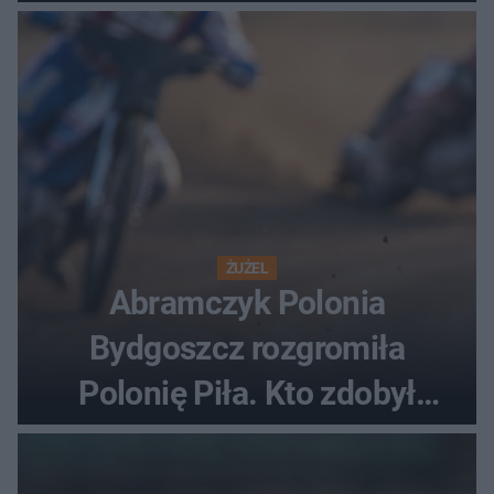
ostatnią porażkę?
ŻUŻEL
Abramczyk Polonia
Bydgoszcz rozgromiła
Polonię Piła. Kto zdobył
najwięcej punktów?