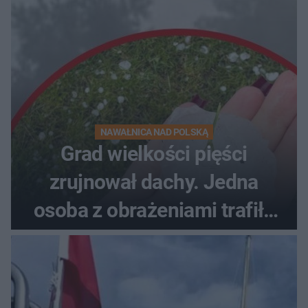
NAWAŁNICA NAD POLSKĄ
Grad wielkości pięści
zrujnował dachy. Jedna
osoba z obrażeniami trafiła
do szpitala