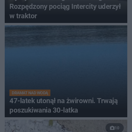
Rozpędzony pociąg Intercity uderzył
w traktor
DRAMAT NAD WODĄ
47-latek utonął na żwirowni. Trwają
poszukiwania 30-latka
10