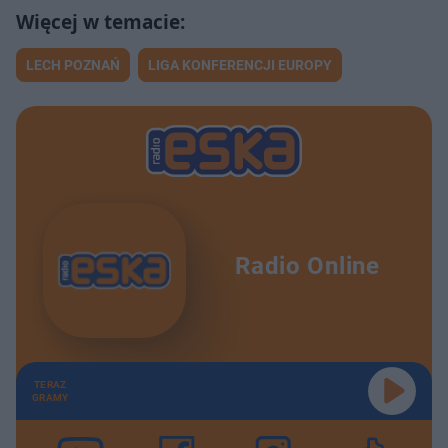
LECH POZNAŃ
LIGA KONFERENCJI EUROPY
Radio Online
TERAZ
GRAMY