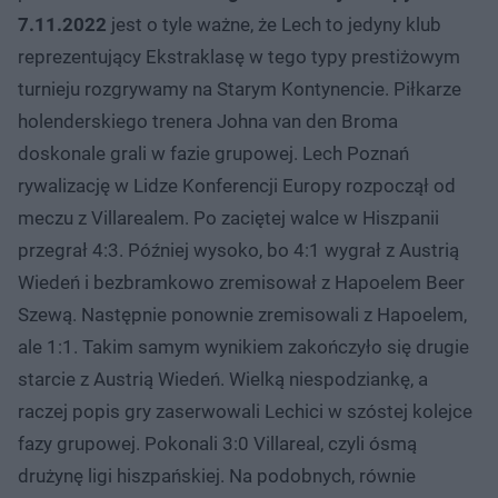
7.11.2022
jest o tyle ważne, że Lech to jedyny klub
reprezentujący Ekstraklasę w tego typy prestiżowym
turnieju rozgrywamy na Starym Kontynencie. Piłkarze
holenderskiego trenera Johna van den Broma
doskonale grali w fazie grupowej. Lech Poznań
rywalizację w Lidze Konferencji Europy rozpoczął od
meczu z Villarealem. Po zaciętej walce w Hiszpanii
przegrał 4:3. Później wysoko, bo 4:1 wygrał z Austrią
Wiedeń i bezbramkowo zremisował z Hapoelem Beer
Szewą. Następnie ponownie zremisowali z Hapoelem,
ale 1:1. Takim samym wynikiem zakończyło się drugie
starcie z Austrią Wiedeń. Wielką niespodziankę, a
raczej popis gry zaserwowali Lechici w szóstej kolejce
fazy grupowej. Pokonali 3:0 Villareal, czyli ósmą
drużynę ligi hiszpańskiej. Na podobnych, równie