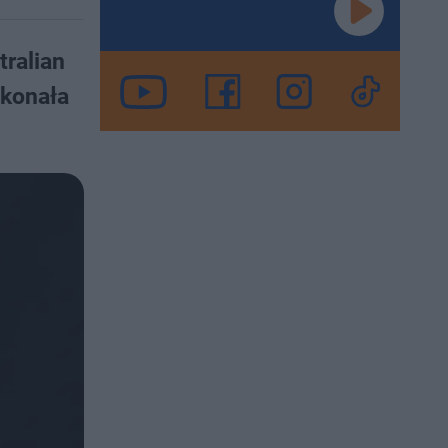
ralian
okonała