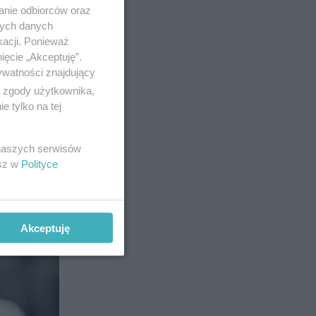
anie odbiorców oraz
alena
nych danych
kacji. Ponieważ
ięcie „Akceptuję”.
ywatności znajdujący
ą zgody użytkownika,
 tylko na tej
y na
 naszych serwisów
esz w
Polityce
11
Akceptuję