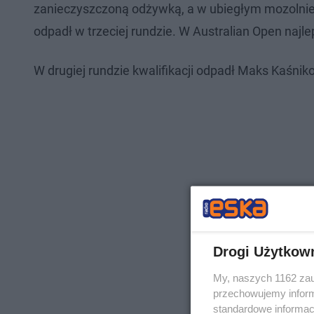
zanieczyszczoną odżywką, a w ubiegłym mozolnie 
odpadł w trzeciej rundzie. W Australian Open najl
W drugiej rundzie kwalifikacji odpadł Maks Kaśnik
Drogi Użytkow
My, naszych 1162 zau
przechowujemy informa
standardowe informac