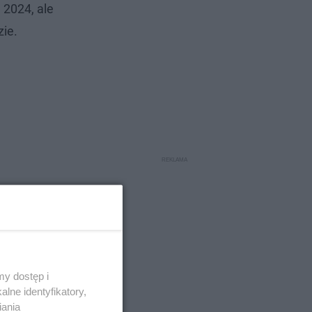
 2024, ale
zie.
y dostęp i
lne identyfikatory,
iania