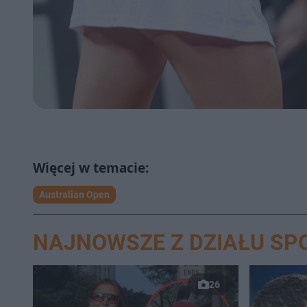
Australian Open
NAJNOWSZE Z DZIAŁU SP
26