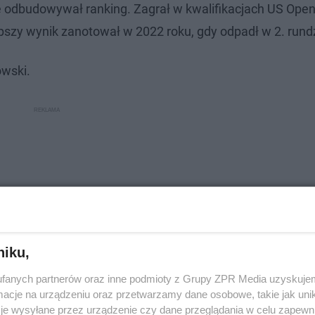
odbudowywał ranking. Zagrał w kwalifikacjach US Open
epszy wynik zanotował w 2022 roku, gdy odpadł w 2. rund
owski.
niku,
fanych partnerów oraz inne podmioty z Grupy ZPR Media uzyskujem
cje na urządzeniu oraz przetwarzamy dane osobowe, takie jak unika
je wysyłane przez urządzenie czy dane przeglądania w celu zapewn