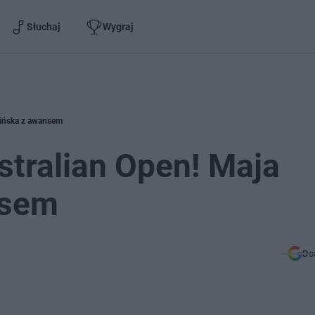
Słuchaj
Wygraj
lińska z awansem
stralian Open! Maja
nsem
Do