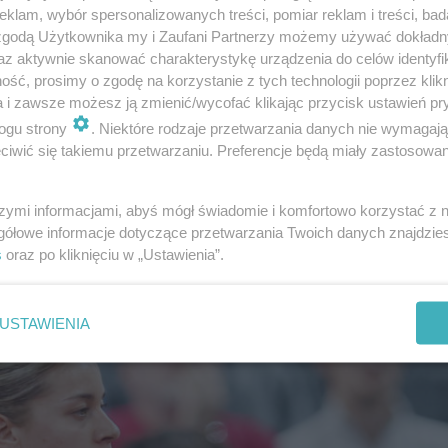
klam, wybór spersonalizowanych treści, pomiar reklam i treści, bad
 się w niedzielę turnieju głównym są Iga Świątek, Magd
 zgodą Użytkownika my i Zaufani Partnerzy możemy używać dokład
az aktywnie skanować charakterystykę urządzenia do celów identyfi
ść, prosimy o zgodę na korzystanie z tych technologii poprzez klikn
a i zawsze możesz ją zmienić/wycofać klikając przycisk ustawień pr
ogu strony
. Niektóre rodzaje przetwarzania danych nie wymagaj
bert. Polka boleśnie przegrała z 18-la…
iwić się takiemu przetwarzaniu. Preferencje będą miały zastosowanie
inę? Napisz do nas na adres
[email protected]
. Czekam
szymi informacjami, abyś mógł świadomie i komfortowo korzystać z
gółowe informacje dotyczące przetwarzania Twoich danych znajdzi
s
oraz po kliknięciu w „Ustawienia”.
USTAWIENIA