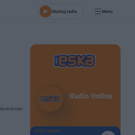
Słuchaj radia
Menu
Radio Online
daj do Google
TERAZ GRAMY