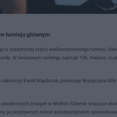
 w turnieju głównym
tąpi w zasadniczej części wielkoszlemowego turnieju. De
undy. W światowym rankingu zajmuje 126. miejsce, co jes
zakończył Kamil Majchrzak, pokonując Brytyjczyka Billy
 do zasadniczych zmagań w Wielkim Szlemie wraca po dw
szony po pozytywnym teście antydopingowym spowodow