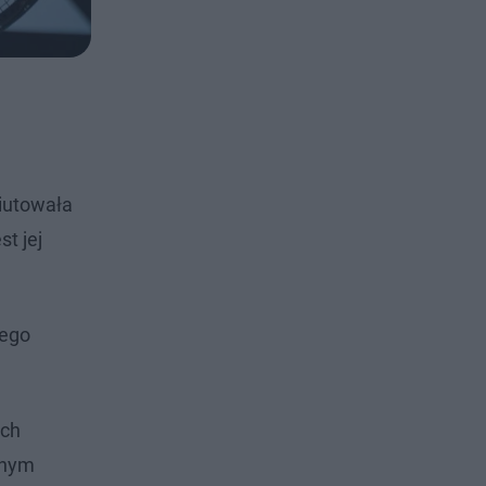
biutowała
t jej
'ego
óch
anym