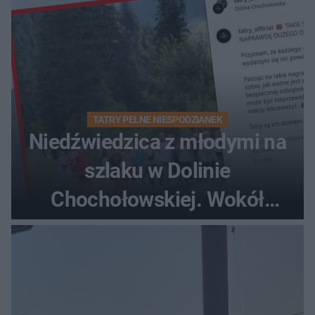
TATRY PEŁNE NIESPODZIANEK
Niedźwiedzica z młodymi na
szlaku w Dolinie
Chochołowskiej. Wokół
turyści!