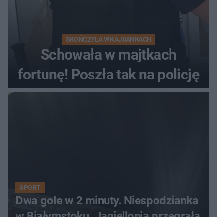
SKOŃCZYŁA W KAJDANKACH
Schowała w majtkach
fortunę! Poszła tak na policję
SPORT
Dwa gole w 2 minuty. Niespodzianka
w Białymstoku. Jagiellonia przegrała