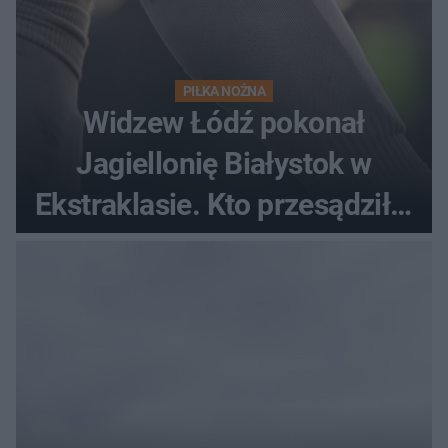
PIŁKA NOŻNA
Widzew Łódź pokonał
Jagiellonię Białystok w
Ekstraklasie. Kto przesądził o
losach meczu?