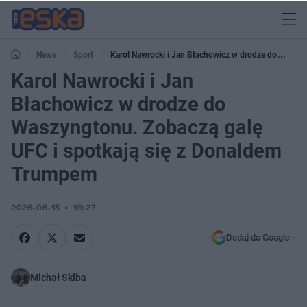
News
Sport
Karol Nawrocki i Jan Błachowicz w drodze do
Waszyngtonu. Zobaczą galę UFC i spotkają się z Donaldem Trumpem
Karol Nawrocki i Jan
Błachowicz w drodze do
Waszyngtonu. Zobaczą galę
UFC i spotkają się z Donaldem
Trumpem
2026-06-13
19:27
Dodaj do Google
Michał Skiba