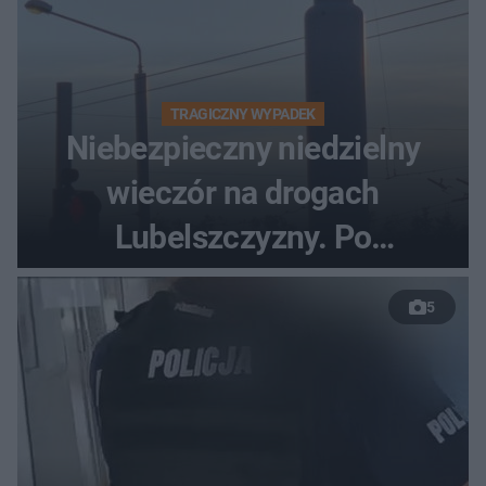
TRAGICZNY WYPADEK
Niebezpieczny niedzielny
wieczór na drogach
Lubelszczyzny. Po
nieudanym manewrze
5
wyprzedzania zginął
kierowca auta