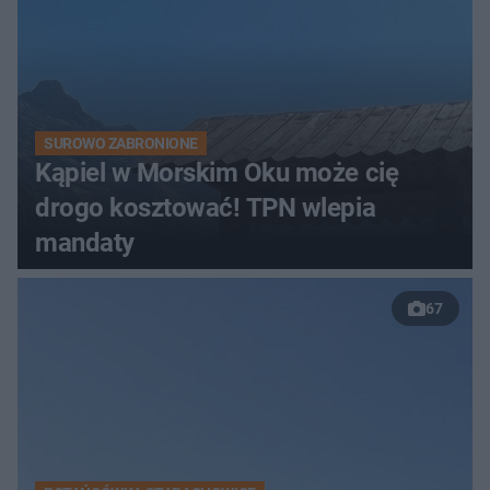
SUROWO ZABRONIONE
Kąpiel w Morskim Oku może cię
drogo kosztować! TPN wlepia
mandaty
67