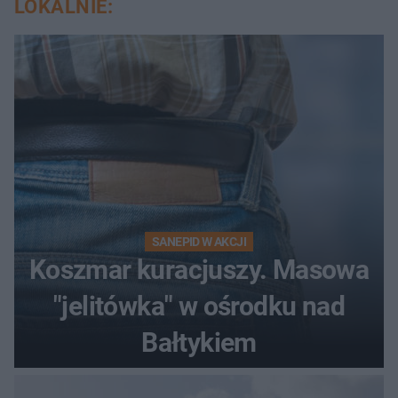
LOKALNIE:
SANEPID W AKCJI
Koszmar kuracjuszy. Masowa
"jelitówka" w ośrodku nad
Bałtykiem