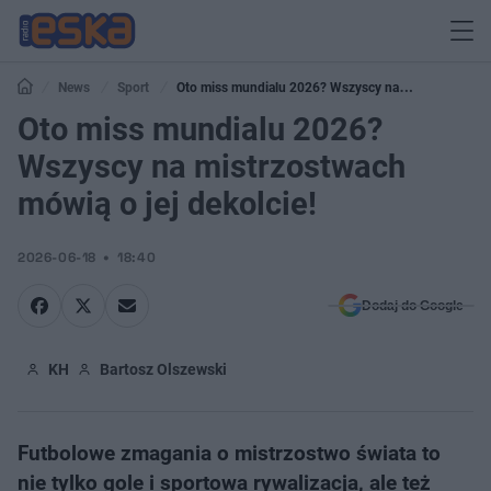
News
Sport
Oto miss mundialu 2026? Wszyscy na
mistrzostwach mówią o jej dekolcie!
Oto miss mundialu 2026?
Wszyscy na mistrzostwach
mówią o jej dekolcie!
2026-06-18
18:40
Dodaj do Google
KH
Bartosz Olszewski
Futbolowe zmagania o mistrzostwo świata to
nie tylko gole i sportowa rywalizacja, ale też