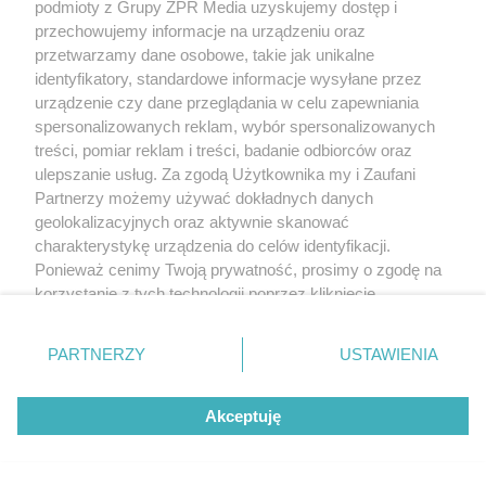
podmioty z Grupy ZPR Media uzyskujemy dostęp i
przechowujemy informacje na urządzeniu oraz
przetwarzamy dane osobowe, takie jak unikalne
identyfikatory, standardowe informacje wysyłane przez
urządzenie czy dane przeglądania w celu zapewniania
spersonalizowanych reklam, wybór spersonalizowanych
treści, pomiar reklam i treści, badanie odbiorców oraz
ulepszanie usług. Za zgodą Użytkownika my i Zaufani
Partnerzy możemy używać dokładnych danych
geolokalizacyjnych oraz aktywnie skanować
charakterystykę urządzenia do celów identyfikacji.
Ponieważ cenimy Twoją prywatność, prosimy o zgodę na
korzystanie z tych technologii poprzez kliknięcie
„Akceptuję”. Zgoda jest dobrowolna i zawsze możesz ją
zmienić/wycofać klikając przycisk ustawień prywatności
PARTNERZY
USTAWIENIA
znajdujący się w lewym dolnym rogu strony
. Niektóre
rodzaje przetwarzania danych nie wymagają zgody
Akceptuję
użytkownika, ale masz prawo sprzeciwić się takiemu
przetwarzaniu. Preferencje będą miały zastosowanie tylko
na tej witrynie.