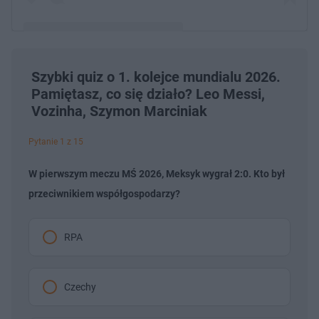
Szybki quiz o 1. kolejce mundialu 2026.
Post udostępniony przez Eleonora Incardona
Pamiętasz, co się działo? Leo Messi,
(@eleonoraincardona)
Vozinha, Szymon Marciniak
Pytanie 1 z 15
W pierwszym meczu MŚ 2026, Meksyk wygrał 2:0. Kto był
przeciwnikiem współgospodarzy?
RPA
Czechy