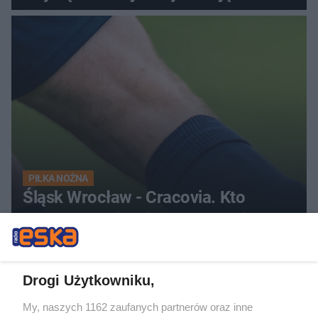
PIŁKA NOŻNA
Śląsk Wrocław - Cracovia. Kto
faworytem niedzielnego starcia?
ZOBACZ WIĘCEJ
Drogi Użytkowniku,
My, naszych 1162 zaufanych partnerów oraz inne