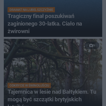
DRAMAT NA LUBELSZCZYŹNIE
Tragiczny finał poszukiwań
zaginionego 30-latka. Ciało na
żwirowni
9
ODKRYCIE W ŚWINOUJŚCIU
Tajemnica w lesie nad Bałtykiem. Tu
mogą być szczątki brytyjskich