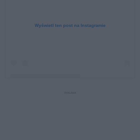
Wyświetl ten post na Instagramie
Post udostępniony przez Eleonora Incardona
(@eleonoraincardona)