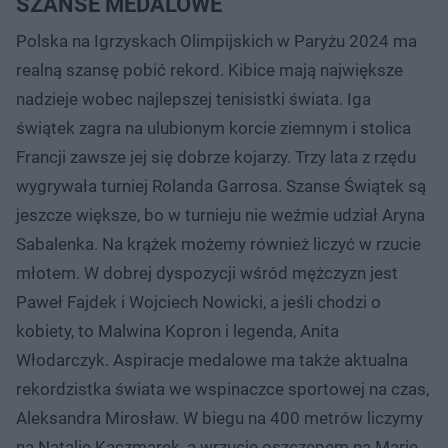
SZANSE MEDALOWE
Polska na Igrzyskach Olimpijskich w Paryżu 2024 ma
realną szansę pobić rekord. Kibice mają największe
nadzieje wobec najlepszej tenisistki świata. Iga
świątek zagra na ulubionym korcie ziemnym i stolica
Francji zawsze jej się dobrze kojarzy. Trzy lata z rzędu
wygrywała turniej Rolanda Garrosa. Szanse Świątek są
jeszcze większe, bo w turnieju nie weźmie udział Aryna
Sabalenka. Na krążek możemy również liczyć w rzucie
młotem. W dobrej dyspozycji wśród mężczyzn jest
Paweł Fajdek i Wojciech Nowicki, a jeśli chodzi o
kobiety, to Malwina Kopron i legenda, Anita
Włodarczyk. Aspiracje medalowe ma także aktualna
rekordzistka świata we wspinaczce sportowej na czas,
Aleksandra Mirosław. W biegu na 400 metrów liczymy
na Natalię Kaczmarek, a wrzucie oszczepem na Marię