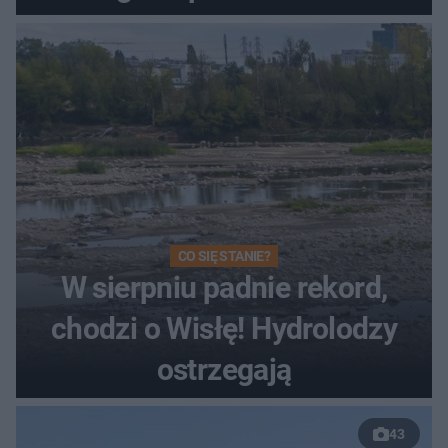
Toruniu
CO SIĘ STANIE?
W sierpniu padnie rekord,
chodzi o Wisłę! Hydrolodzy
ostrzegają
43