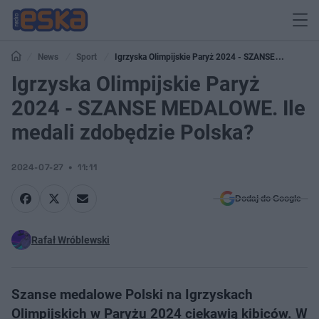
News
Sport
Igrzyska Olimpijskie Paryż 2024 - SZANSE
MEDALOWE. Ile medali zdobędzie Polska?
Igrzyska Olimpijskie Paryż
2024 - SZANSE MEDALOWE. Ile
medali zdobędzie Polska?
2024-07-27
11:11
Dodaj do Google
Rafał Wróblewski
Szanse medalowe Polski na Igrzyskach
Olimpijskich w Paryżu 2024 ciekawią kibiców. W