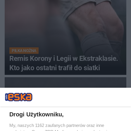
PIŁKA NOŻNA
Remis Korony i Legii w Ekstraklasie.
Kto jako ostatni trafił do siatki
Drogi Użytkowniku,
My, naszych 1162 zaufanych partnerów oraz inne