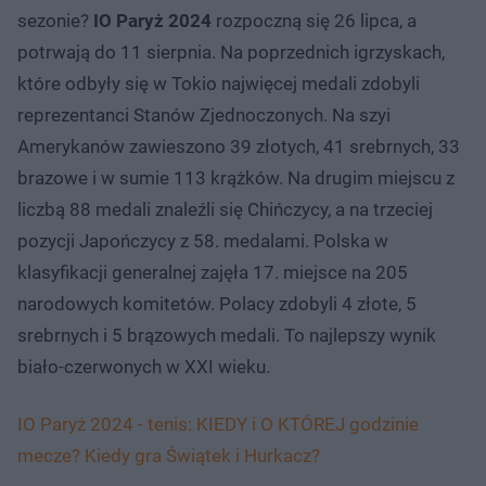
sezonie?
IO Paryż 2024
rozpoczną się 26 lipca, a
potrwają do 11 sierpnia. Na poprzednich igrzyskach,
które odbyły się w Tokio najwięcej medali zdobyli
reprezentanci Stanów Zjednoczonych. Na szyi
Amerykanów zawieszono 39 złotych, 41 srebrnych, 33
brazowe i w sumie 113 krążków. Na drugim miejscu z
liczbą 88 medali znaleźli się Chińczycy, a na trzeciej
pozycji Japończycy z 58. medalami. Polska w
klasyfikacji generalnej zajęła 17. miejsce na 205
narodowych komitetów. Polacy zdobyli 4 złote, 5
srebrnych i 5 brązowych medali. To najlepszy wynik
biało-czerwonych w XXI wieku.
IO Paryż 2024 - tenis: KIEDY i O KTÓREJ godzinie
mecze? Kiedy gra Świątek i Hurkacz?