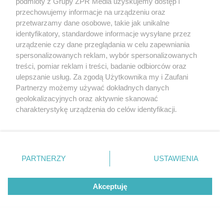
podmioty z Grupy ZPR Media uzyskujemy dostęp i
ŻUŻEL
przechowujemy informacje na urządzeniu oraz
Bartosz Zmarzlik wygrywa Grand
przetwarzamy dane osobowe, takie jak unikalne
Prix Łotwy. Jak wygląda klasyfikacja
identyfikatory, standardowe informacje wysyłane przez
urządzenie czy dane przeglądania w celu zapewniania
generalna cyklu?
spersonalizowanych reklam, wybór spersonalizowanych
treści, pomiar reklam i treści, badanie odbiorców oraz
ulepszanie usług. Za zgodą Użytkownika my i Zaufani
Partnerzy możemy używać dokładnych danych
geolokalizacyjnych oraz aktywnie skanować
charakterystykę urządzenia do celów identyfikacji.
Ponieważ cenimy Twoją prywatność, prosimy o zgodę na
korzystanie z tych technologii poprzez kliknięcie
„Akceptuję”. Zgoda jest dobrowolna i zawsze możesz ją
zmienić/wycofać klikając przycisk ustawień prywatności
PARTNERZY
USTAWIENIA
TENIS ZIEMNY
znajdujący się w lewym dolnym rogu strony
. Niektóre
Turniej WTA w Toronto. Iga Świątek
rodzaje przetwarzania danych nie wymagają zgody
Akceptuję
użytkownika, ale masz prawo sprzeciwić się takiemu
w ćwierćfinale po trudnym meczu z
przetwarzaniu. Preferencje będą miały zastosowanie tylko
Kostiuk
na tej witrynie.