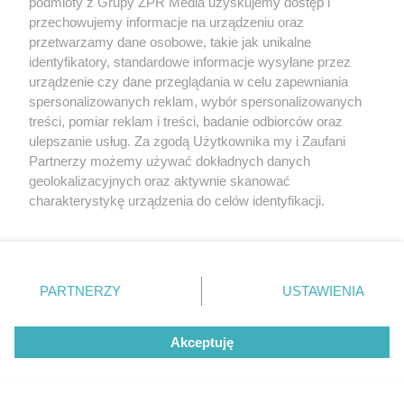
podmioty z Grupy ZPR Media uzyskujemy dostęp i
przechowujemy informacje na urządzeniu oraz
przetwarzamy dane osobowe, takie jak unikalne
identyfikatory, standardowe informacje wysyłane przez
urządzenie czy dane przeglądania w celu zapewniania
spersonalizowanych reklam, wybór spersonalizowanych
treści, pomiar reklam i treści, badanie odbiorców oraz
ulepszanie usług. Za zgodą Użytkownika my i Zaufani
Partnerzy możemy używać dokładnych danych
geolokalizacyjnych oraz aktywnie skanować
charakterystykę urządzenia do celów identyfikacji.
Ponieważ cenimy Twoją prywatność, prosimy o zgodę na
korzystanie z tych technologii poprzez kliknięcie
„Akceptuję”. Zgoda jest dobrowolna i zawsze możesz ją
zmienić/wycofać klikając przycisk ustawień prywatności
PARTNERZY
USTAWIENIA
znajdujący się w lewym dolnym rogu strony
. Niektóre
rodzaje przetwarzania danych nie wymagają zgody
Akceptuję
użytkownika, ale masz prawo sprzeciwić się takiemu
przetwarzaniu. Preferencje będą miały zastosowanie tylko
na tej witrynie.