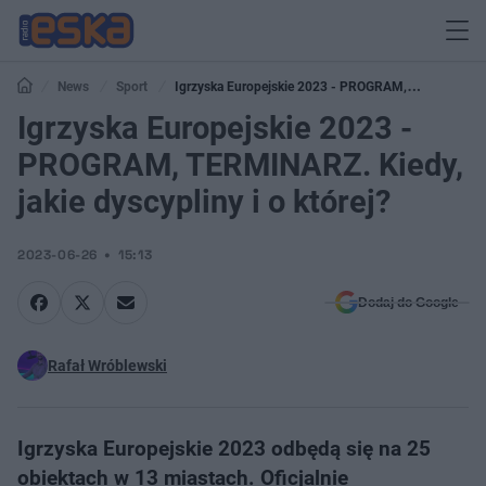
News
Sport
Igrzyska Europejskie 2023 - PROGRAM,
TERMINARZ. Kiedy, jakie dyscypliny i o której?
Igrzyska Europejskie 2023 -
PROGRAM, TERMINARZ. Kiedy,
jakie dyscypliny i o której?
2023-06-26
15:13
Dodaj do Google
Rafał Wróblewski
Igrzyska Europejskie 2023 odbędą się na 25
obiektach w 13 miastach. Oficjalnie