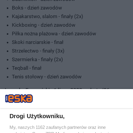
Boks - dzień zawodów
Kajakarstwo, slalom - finały (2x)
Kickboxing - dzień zawodów
Piłka nożna plażowa - dzień zawodów
Skoki narciarskie - finał
Strzelectwo - finały (3x)
Szermierka - finały (2x)
Teqball - finał
Tenis stołowy - dzień zawodów
Igrzyska Europejskie 1 lipca 2023, sobota (26
finałów)
Drogi Użytkowniku,
My, naszych 1162 zaufanych partnerów oraz inne