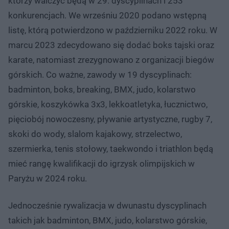
którzy walczyć będą w 29. dyscyplinach i 253
konkurencjach. We wrześniu 2020 podano wstępną
listę, którą potwierdzono w październiku 2022 roku. W
marcu 2023 zdecydowano się dodać boks tajski oraz
karate, natomiast zrezygnowano z organizacji biegów
górskich. Co ważne, zawody w 19 dyscyplinach:
badminton, boks, breaking, BMX, judo, kolarstwo
górskie, koszykówka 3x3, lekkoatletyka, łucznictwo,
pięciobój nowoczesny, pływanie artystyczne, rugby 7,
skoki do wody, slalom kajakowy, strzelectwo,
szermierka, tenis stołowy, taekwondo i triathlon będą
mieć rangę kwalifikacji do igrzysk olimpijskich w
Paryżu w 2024 roku.
Jednocześnie rywalizacja w dwunastu dyscyplinach
takich jak badminton, BMX, judo, kolarstwo górskie,