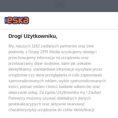
Drogi Użytkowniku,
My, naszych 1162 zaufanych partnerów oraz inne
Żaden utwór zamieszczony w serwisie nie może być powielany i
podmioty z Grupy ZPR Media uzyskujemy dostęp i
rozpowszechniany lub dalej rozpowszechniany w jakikolwiek sposób (w
przechowujemy informacje na urządzeniu oraz
tym także elektroniczny lub mechaniczny) na jakimkolwiek polu
eksploatacji w jakiejkolwiek formie, włącznie z umieszczaniem w
przetwarzamy dane osobowe, takie jak unikalne
Internecie bez pisemnej zgody właściciela praw. Jakiekolwiek użycie lub
identyfikatory, standardowe informacje wysyłane przez
wykorzystanie utworów w całości lub w części z naruszeniem prawa,
tzn. bez właściwej zgody, jest zabronione pod groźbą kary i może być
urządzenie czy dane przeglądania w celu zapewniania
ścigane prawnie.
spersonalizowanych reklam, wybór spersonalizowanych
treści, pomiar reklam i treści, badanie odbiorców oraz
ulepszanie usług. Za zgodą Użytkownika my i Zaufani
Partnerzy możemy używać dokładnych danych
geolokalizacyjnych oraz aktywnie skanować
charakterystykę urządzenia do celów identyfikacji.
Ponieważ cenimy Twoją prywatność, prosimy o zgodę na
O nas