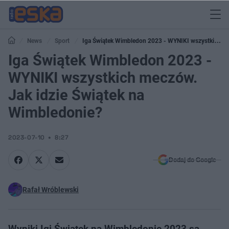
News
Sport
Iga Świątek Wimbledon 2023 - WYNIKI wszystkich
meczów. Jak idzie Świątek na Wimbledonie?
Iga Świątek Wimbledon 2023 -
WYNIKI wszystkich meczów.
Jak idzie Świątek na
Wimbledonie?
2023-07-10
8:27
Dodaj do Google
Rafał Wróblewski
Wyniki Igi Świątek na Wimbledonie 2023 są