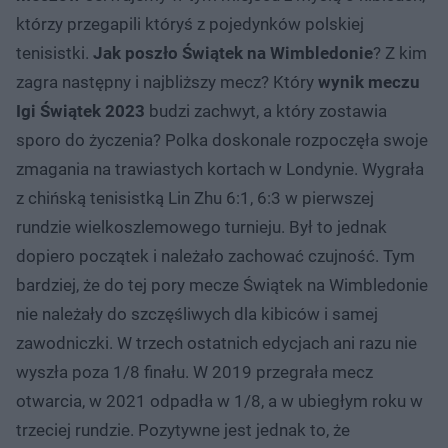
którzy przegapili któryś z pojedynków polskiej
tenisistki.
Jak poszło Świątek na Wimbledonie
? Z kim
zagra następny i najbliższy mecz? Który
wynik meczu
Igi Świątek 2023
budzi zachwyt, a który zostawia
sporo do życzenia? Polka doskonale rozpoczęła swoje
zmagania na trawiastych kortach w Londynie. Wygrała
z chińską tenisistką Lin Zhu 6:1, 6:3 w pierwszej
rundzie wielkoszlemowego turnieju. Był to jednak
dopiero początek i należało zachować czujność. Tym
bardziej, że do tej pory mecze Świątek na Wimbledonie
nie należały do szczęśliwych dla kibiców i samej
zawodniczki. W trzech ostatnich edycjach ani razu nie
wyszła poza 1/8 finału. W 2019 przegrała mecz
otwarcia, w 2021 odpadła w 1/8, a w ubiegłym roku w
trzeciej rundzie. Pozytywne jest jednak to, że