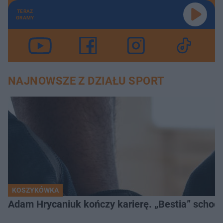
TERAZ
GRAMY
NAJNOWSZE Z DZIAŁU SPORT
KOSZYKÓWKA
Adam Hrycaniuk kończy karierę. „Bestia” schodzi