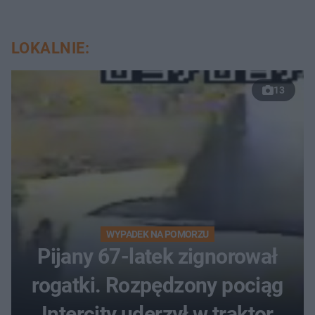
LOKALNIE:
13
WYPADEK NA POMORZU
Pijany 67-latek zignorował
rogatki. Rozpędzony pociąg
Intercity uderzył w traktor