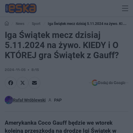
News
Sport
Iga Świątek mecz dzisiaj 5.11.2024 na żywo. KIEDY i
O KTÓREJ gra Świątek z Gauff?
Iga Świątek mecz dzisiaj
5.11.2024 na żywo. KIEDY i O
KTÓREJ gra Świątek z Gauff?
2024-11-05
8:15
Dodaj do Google
Rafał Wróblewski
PAP
Amerykanka Coco Gauff będzie we wtorek
kolejną przeszkodą na drodze Igi Świątek w