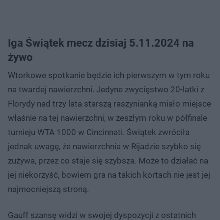
Iga Świątek mecz dzisiaj 5.11.2024 na
żywo
Wtorkowe spotkanie będzie ich pierwszym w tym roku
na twardej nawierzchni. Jedyne zwycięstwo 20-latki z
Florydy nad trzy lata starszą raszynianką miało miejsce
właśnie na tej nawierzchni, w zeszłym roku w półfinale
turnieju WTA 1000 w Cincinnati. Świątek zwróciła
jednak uwagę, że nawierzchnia w Rijadzie szybko się
zużywa, przez co staje się szybsza. Może to działać na
jej niekorzyść, bowiem gra na takich kortach nie jest jej
najmocniejszą stroną.
Gauff szansę widzi w swojej dyspozycji z ostatnich