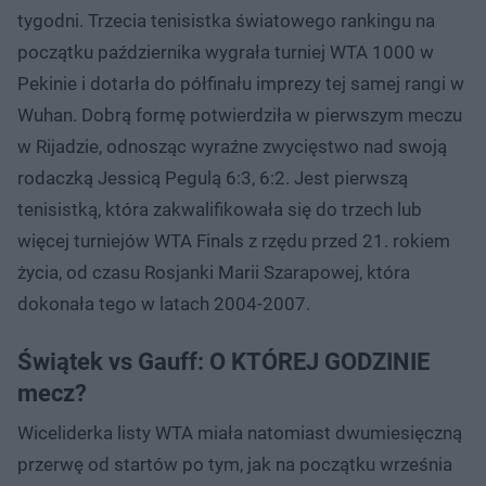
tygodni. Trzecia tenisistka światowego rankingu na
początku października wygrała turniej WTA 1000 w
Pekinie i dotarła do półfinału imprezy tej samej rangi w
Wuhan. Dobrą formę potwierdziła w pierwszym meczu
w Rijadzie, odnosząc wyraźne zwycięstwo nad swoją
rodaczką Jessicą Pegulą 6:3, 6:2. Jest pierwszą
tenisistką, która zakwalifikowała się do trzech lub
więcej turniejów WTA Finals z rzędu przed 21. rokiem
życia, od czasu Rosjanki Marii Szarapowej, która
dokonała tego w latach 2004-2007.
Świątek vs Gauff: O KTÓREJ GODZINIE
mecz?
Wiceliderka listy WTA miała natomiast dwumiesięczną
przerwę od startów po tym, jak na początku września