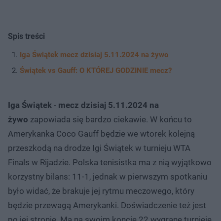
Spis treści
Iga Świątek mecz dzisiaj 5.11.2024 na żywo
Świątek vs Gauff: O KTÓREJ GODZINIE mecz?
Iga Świątek
-
mecz dzisiaj 5.11.2024 na
żywo
zapowiada się bardzo ciekawie. W końcu to
Amerykanka Coco Gauff będzie we wtorek kolejną
przeszkodą na drodze Igi Świątek w turnieju WTA
Finals w Rijadzie. Polska tenisistka ma z nią wyjątkowo
korzystny bilans: 11-1, jednak w pierwszym spotkaniu
było widać, że brakuje jej rytmu meczowego, który
będzie przewagą Amerykanki. Doświadczenie też jest
po jej stronie. Ma na swoim koncie 22 wygrane turnieje