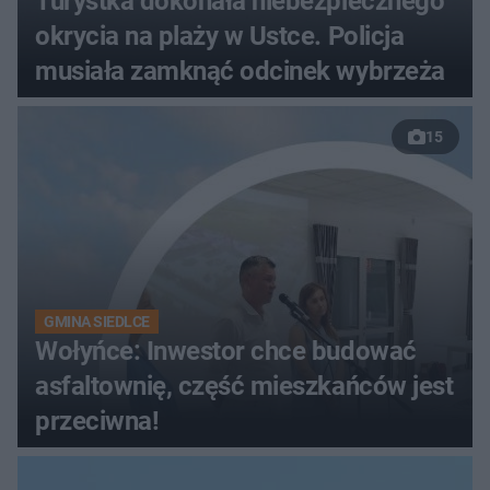
Turystka dokonała niebezpiecznego
okrycia na plaży w Ustce. Policja
musiała zamknąć odcinek wybrzeża
15
GMINA SIEDLCE
Wołyńce: Inwestor chce budować
asfaltownię, część mieszkańców jest
przeciwna!