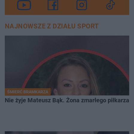
NAJNOWSZE Z DZIAŁU SPORT
ŚMIERĆ BRAMKARZA
Nie żyje Mateusz Bąk. Żona zmarłego piłkarza z