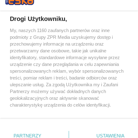
Drogi Użytkowniku,
My, naszych 1160 zaufanych partnerów oraz inne
Żaden utwór zamieszczony w serwisie nie może być powielany i
podmioty z Grupy ZPR Media uzyskujemy dostęp i
rozpowszechniany lub dalej rozpowszechniany w jakikolwiek sposób (w
przechowujemy informacje na urządzeniu oraz
tym także elektroniczny lub mechaniczny) na jakimkolwiek polu
eksploatacji w jakiejkolwiek formie, włącznie z umieszczaniem w
przetwarzamy dane osobowe, takie jak unikalne
Internecie bez pisemnej zgody właściciela praw. Jakiekolwiek użycie lub
identyfikatory, standardowe informacje wysyłane przez
wykorzystanie utworów w całości lub w części z naruszeniem prawa,
tzn. bez właściwej zgody, jest zabronione pod groźbą kary i może być
urządzenie czy dane przeglądania w celu zapewniania
ścigane prawnie.
spersonalizowanych reklam, wybór spersonalizowanych
treści, pomiar reklam i treści, badanie odbiorców oraz
ulepszanie usług. Za zgodą Użytkownika my i Zaufani
Partnerzy możemy używać dokładnych danych
geolokalizacyjnych oraz aktywnie skanować
charakterystykę urządzenia do celów identyfikacji.
Ponieważ cenimy Twoją prywatność, prosimy o zgodę na
O nas
korzystanie z tych technologii poprzez kliknięcie
Informacje prawne
„Akceptuję”. Zgoda jest dobrowolna i zawsze możesz ją
zmienić/wycofać klikając przycisk ustawień prywatności
PARTNERZY
USTAWIENIA
Nasze serwisy