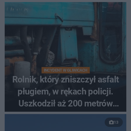
INCYDENT W GLIWICACH
Rolnik, który zniszczył asfalt
pługiem, w rękach policji.
Uszkodził aż 200 metrów
nowej drogi
13