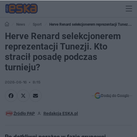
News
Sport
Herve Renard selekcjonerem reprezentacji Tunezji.
Kto stracił posadę podczas turnieju?
Herve Renard selekcjonerem
reprezentacji Tunezji. Kto
stracił posadę podczas
turnieju?
2026-06-16
8:15
Dodaj do Google
Źródło PAP
Redakcja ESKA.pl
Po dotkliwej porażce w fazie grupowej