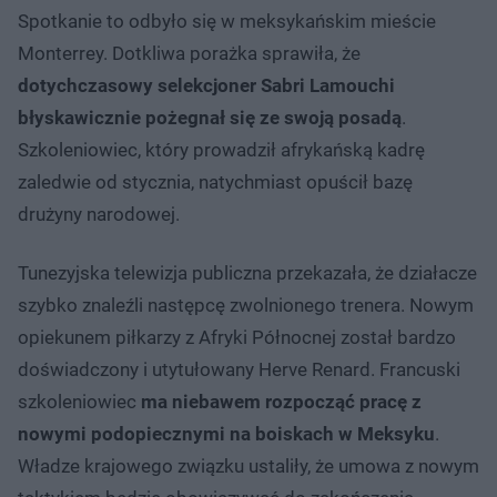
Spotkanie to odbyło się w meksykańskim mieście
Monterrey. Dotkliwa porażka sprawiła, że
dotychczasowy selekcjoner Sabri Lamouchi
błyskawicznie pożegnał się ze swoją posadą
.
Szkoleniowiec, który prowadził afrykańską kadrę
zaledwie od stycznia, natychmiast opuścił bazę
drużyny narodowej.
Tunezyjska telewizja publiczna przekazała, że działacze
szybko znaleźli następcę zwolnionego trenera. Nowym
opiekunem piłkarzy z Afryki Północnej został bardzo
doświadczony i utytułowany Herve Renard. Francuski
szkoleniowiec
ma niebawem rozpocząć pracę z
nowymi podopiecznymi na boiskach w Meksyku
.
Władze krajowego związku ustaliły, że umowa z nowym