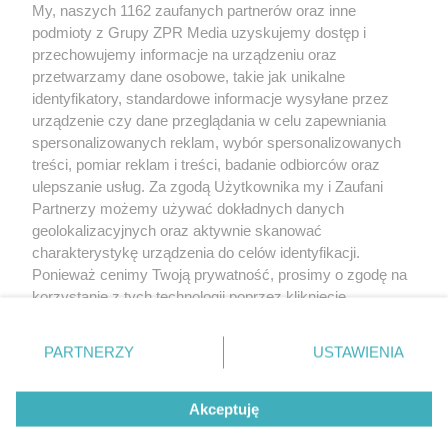
My, naszych 1162 zaufanych partnerów oraz inne
Żaden utwór zamieszczony w serwisie nie może być powielany i
podmioty z Grupy ZPR Media uzyskujemy dostęp i
rozpowszechniany lub dalej rozpowszechniany w jakikolwiek sposób (w
tym także elektroniczny lub mechaniczny) na jakimkolwiek polu
przechowujemy informacje na urządzeniu oraz
eksploatacji w jakiejkolwiek formie, włącznie z umieszczaniem w Internecie
przetwarzamy dane osobowe, takie jak unikalne
bez pisemnej zgody właściciela praw. Jakiekolwiek użycie lub
wykorzystanie utworów w całości lub w części z naruszeniem prawa, tzn.
identyfikatory, standardowe informacje wysyłane przez
bez właściwej zgody, jest zabronione pod groźbą kary i może być ścigane
urządzenie czy dane przeglądania w celu zapewniania
prawnie.
spersonalizowanych reklam, wybór spersonalizowanych
treści, pomiar reklam i treści, badanie odbiorców oraz
ulepszanie usług. Za zgodą Użytkownika my i Zaufani
Partnerzy możemy używać dokładnych danych
geolokalizacyjnych oraz aktywnie skanować
charakterystykę urządzenia do celów identyfikacji.
O nas
Ponieważ cenimy Twoją prywatność, prosimy o zgodę na
korzystanie z tych technologii poprzez kliknięcie
Informacje prawne
„Akceptuję”. Zgoda jest dobrowolna i zawsze możesz ją
zmienić/wycofać klikając przycisk ustawień prywatności
Nasze serwisy
PARTNERZY
USTAWIENIA
znajdujący się w lewym dolnym rogu strony
. Niektóre
rodzaje przetwarzania danych nie wymagają zgody
© 2026 Grupa ZPR Media
Akceptuję
użytkownika, ale masz prawo sprzeciwić się takiemu
przetwarzaniu. Preferencje będą miały zastosowanie tylko