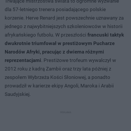
Trwające mistrzostwa świata to ogromne wyzwanie
dla 57-letniego trenera posiadającego polskie
korzenie. Herve Renard jest powszechnie uznawany za
jednego z najwybitniejszych szkoleniowców w historii
afrykańskiego futbolu. W przeszłości
francuski taktyk
dwukrotnie triumfował w prestiżowym Pucharze
Narodów Afryki, pracując z dwiema różnymi
reprezentacjami
. Prestiżowe trofeum wywalczył w
2012 roku z kadrą Zambii oraz trzy lata później z
zespołem Wybrzeża Kości Słoniowej, a ponadto
prowadził w karierze ekipy Angoli, Maroka i Arabii
Saudyjskiej.