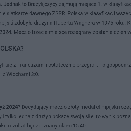
 Jednak to Brazylijczycy zajmują miejsce 1. w klasyfikac
cję siatkarze dawnego ZSRR. Polska w klasyfikacji wsz
impijski zdobyła drużyna Huberta Wagnera w 1976 roku. K
2024. Mecz o trzecie miejsce rozegrany zostanie dzień w
 POLSKA?
i się z Francuzami i ostatecznie przegrali. To gospodarz
li z Włochami 3:0.
ryż 2024
? Decydujący mecz o złoty medal olimpijski roze
ty i tylko jedna z drużyn pokaże swoją siłę, to wynik poz
ku rezultat będzie znany około 15:40.