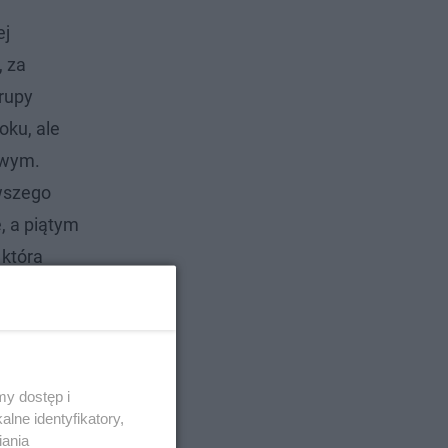
ej
, za
grupy
oku, ale
owym.
rwszego
, a piątym
 która
N'Gapeth.
y dostęp i
lne identyfikatory,
iania