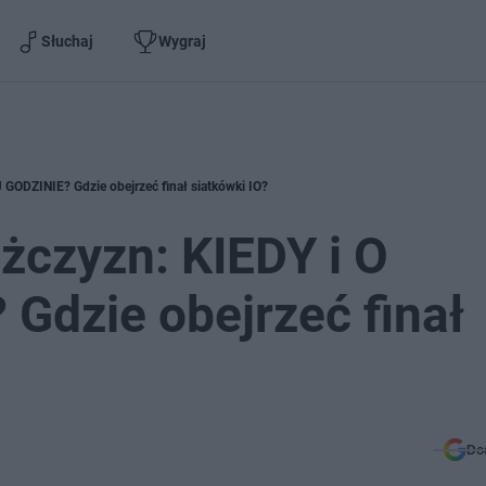
Słuchaj
Wygraj
GODZINIE? Gdzie obejrzeć finał siatkówki IO?
żczyzn: KIEDY i O
Gdzie obejrzeć finał
Do