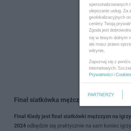
spersonalizowanych re
ulepszanie usług. Za
geolokalizacyjnych or
cenimy Twoją prywatno
Zgoda jest dobrowoln
się w lewym dolnym r
ale masz prawo sprzec
witrynie.
Zapoznaj się z poniż
internetowych. Szcze
Prywatności
i
Cookie
PARTNERZY
Finał siatkówka mężczyzn: KIEDY?
Finał Kiedy jest finał siatkówki mężczyzn na igr
2024
odbędzie się praktycznie na sam koniec igrzysk