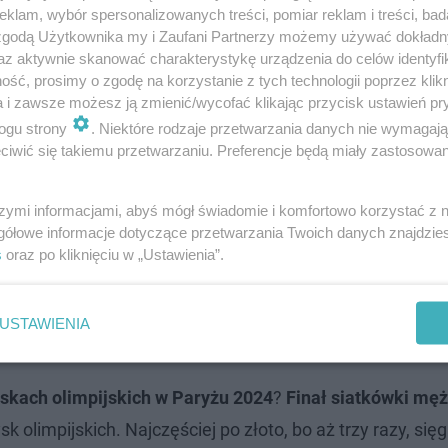
klam, wybór spersonalizowanych treści, pomiar reklam i treści, bad
 zgodą Użytkownika my i Zaufani Partnerzy możemy używać dokład
az aktywnie skanować charakterystykę urządzenia do celów identyfi
ść, prosimy o zgodę na korzystanie z tych technologii poprzez klikn
a i zawsze możesz ją zmienić/wycofać klikając przycisk ustawień pr
ogu strony
. Niektóre rodzaje przetwarzania danych nie wymagaj
iwić się takiemu przetwarzaniu. Preferencje będą miały zastosowanie
szymi informacjami, abyś mógł świadomie i komfortowo korzystać z
gółowe informacje dotyczące przetwarzania Twoich danych znajdzi
s
oraz po kliknięciu w „Ustawienia”.
USTAWIENIA
zyskach olimpijskich w Paryżu 2024
?
Finał siatkówki mę
 olimpijskich. Najczęściej po złoto, bo aż trzy razy, sięg