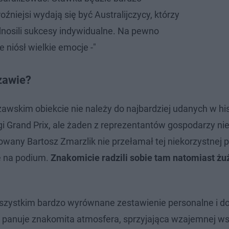
źniejsi wydają się być Australijczycy, którzy
dnosili sukcesy indywidualne. Na pewno
 niósł wielkie emocje -"
zawie?
skim obiekcie nie należy do najbardziej udanych w histo
i Grand Prix, ale żaden z reprezentantów gospodarzy nie
wany Bartosz Zmarzlik nie przełamał tej niekorzystnej p
ce na podium.
Znakomicie radzili sobie tam natomiast żu
 wszystkim bardzo wyrównane zestawienie personalne i d
le panuje znakomita atmosfera, sprzyjająca wzajemnej w