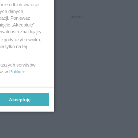
anie odbiorców oraz
nych danych
kacji. Ponieważ
ięcie „Akceptuję”.
ywatności znajdujący
ą zgody użytkownika,
 tylko na tej
 naszych serwisów
esz w
Polityce
Akceptuję