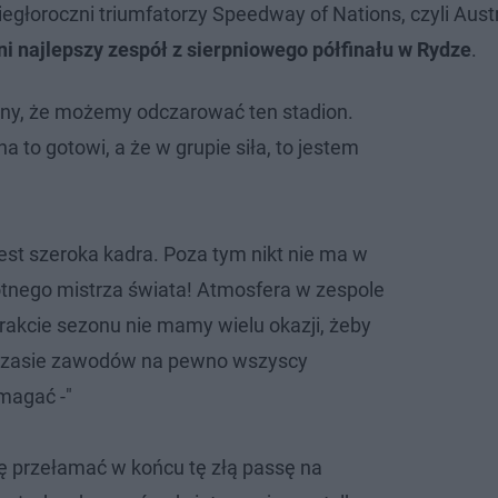
głoroczni triumfatorzy Speedway of Nations, czyli Austr
ni najlepszy zespół z sierpniowego półfinału w Rydze
.
any, że możemy odczarować ten stadion.
 to gotowi, a że w grupie siła, to jestem
est szeroka kadra. Poza tym nikt nie ma w
otnego mistrza świata! Atmosfera w zespole
 trakcie sezonu nie mamy wielu okazji, żeby
w czasie zawodów na pewno wszyscy
magać -"
ę przełamać w końcu tę złą passę na