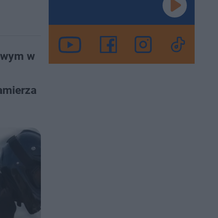
dowym w
amierza