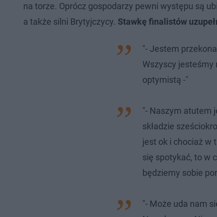
na torze. Oprócz gospodarzy pewni występu są ubie
a także silni Brytyjczycy.
Stawkę finalistów uzupeł
"- Jestem przekon
Wszyscy jesteśmy na
optymistą -"
"- Naszym atutem j
składzie sześciokr
jest ok i chociaż w
się spotykać, to 
będziemy sobie po
"- Może uda nam si