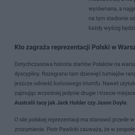
wyrównana, a najgro
na tym stadionie o
każdy wyścig będzie
Kto zagraża reprezentacji Polski w Wars
Dotychczasowa historia startów Polaków na warszaw
dyscypliny. Rozegrano tam dziewięć turniejów rang
jeszcze odnieść końcowego triumfu. Nawet utytuło
zajmując wcześniej jedynie drugie i trzecie miejs
Australii tacy jak Jack Holder czy Jason Doyle
.
O sile polskiej reprezentacji ma stanowić przede
zrozumienie. Piotr Pawlicki zauważa, że w zespo