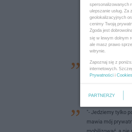
spersonalizowanych re
ulepszanie usług. Za
geolokalizacyjnych or
cenimy Twoją prywatno
Zgoda jest dobrowoln
się w lewym dolnym r
ale masz prawo sprzec
witrynie.
Zapoznaj się z poniż
"- Ścisła kadra jes
internetowych. Szcze
stabilność formy j
Prywatności
i
Cookie
kontuzje. Ale cies
zawodnikami -"
PARTNERZY
"- Jedziemy tylko po
mawia mój prywatny
mobilizować, a nie