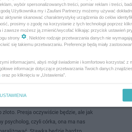
klam, wybór spersonalizowanych treści, pomiar reklam i treści, bad
 zgodą Użytkownika my i Zaufani Partnerzy możemy używać dokład
az aktywnie skanować charakterystykę urządzenia do celów identyfi
ść, prosimy o zgodę na korzystanie z tych technologii poprzez klikn
a i zawsze możesz ją zmienić/wycofać klikając przycisk ustawień pr
ogu strony
. Niektóre rodzaje przetwarzania danych nie wymagaj
iwić się takiemu przetwarzaniu. Preferencje będą miały zastosowanie
szymi informacjami, abyś mógł świadomie i komfortowo korzystać z
t powołana. Nikt mnie nie zawodzi, chociaż
gółowe informacje dotyczące przetwarzania Twoich danych znajdzi
est jeszcze na różnym poziomie. Dochodzą też
s
oraz po kliknięciu w „Ustawienia”.
zy mnie dobra komunikacja między
USTAWIENIA
 złoto. Presja oczywiście będzie, ale jak
 psycholog, czyli córka, ona ma nas
 paraliżować. Stawka będzie bardzo