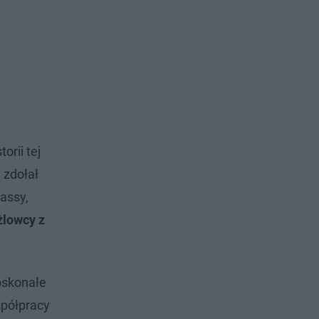
rii tej
 zdołał
assy,
żlowcy z
oskonałe
spółpracy