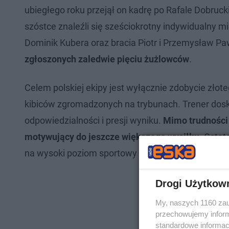
ubiegłego roku przejął on kadrę po Rafale Dobru
szóstce znaleźli się sześciokrotny indywidualny m
Dominik Kubera oraz bracia Piotr i Przemysław Pa
zgłoszonych zaledwie pięciu żużlowców
.
Celem polskiej ekipy jest wyłącznie zdobycie zło
kibiców zgromadzonych na trybunach. Trener dosk
odpowiedzialności i presji wyniku.
Mimo trudności
motywujący do jeszcze większego wysiłku
. Ostat
na wysoki poziom sportowy wszystkich uczestników
Drogi Użytkow
My, naszych 1160 zau
przechowujemy informa
standardowe informac