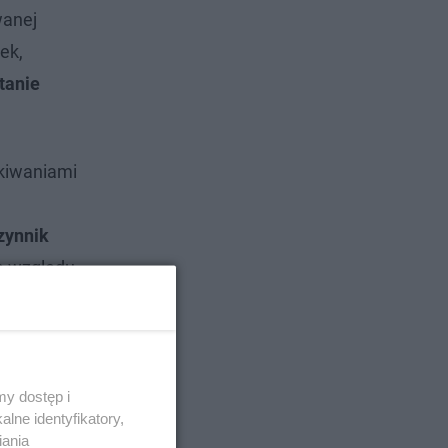
wanej
ek,
tanie
ekiwaniami
zynnik
ze względu
y dostęp i
lne identyfikatory,
iania