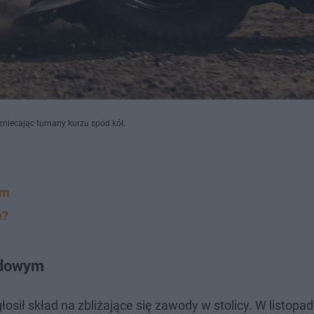
zniecając tumany kurzu spod kół.
ym
e?
odowym
sił skład na zbliżające się zawody w stolicy. W listopad