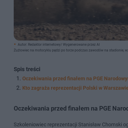
Autor: Redaktor internetowy/ Wygenerowane przez AI
Żużlowiec na motocyklu pędzi po torze podczas zawodów na stadionie, w
Spis treści
Oczekiwania przed finałem na PGE Narodow
Kto zagraża reprezentacji Polski w Warszawi
Oczekiwania przed finałem na PGE Nar
Szkoleniowiec reprezentacji Stanisław Chomski ogło