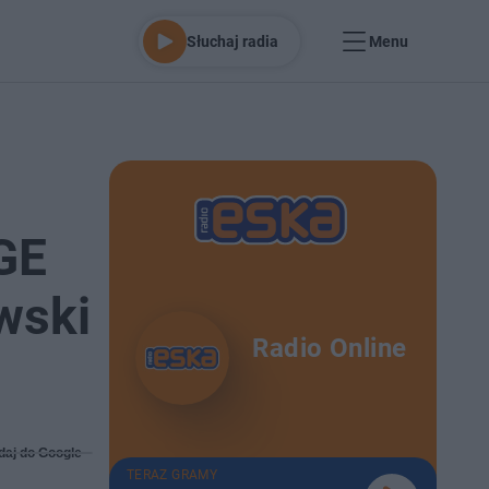
Słuchaj radia
Menu
GE
wski
Radio Online
daj do Google
TERAZ GRAMY