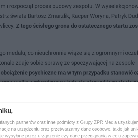
ckim i rozpoczął proces budowy zespołu. W wyselekcjono
istrz świata Bartosz Zmarzlik, Kacper Woryna, Patryk Dud
wliccy.
Z tego ścisłego grona do ostatecznego startu zos
tego medalu, co nieuchronnie wiąże się z ogromnymi ocz
onale zdaje sobie sprawę ze spoczywającej na zespole
 obciążenie psychiczne ma w tym przypadku stanowić c
eczna walka o triumf zapowiada się niezwykle zacięcie 
 rywalizacji.
niku,
fanych partnerów oraz inne podmioty z Grupy ZPR Media uzyskujem
cje na urządzeniu oraz przetwarzamy dane osobowe, takie jak unika
je wysyłane przez urządzenie czy dane przeglądania w celu zapewn