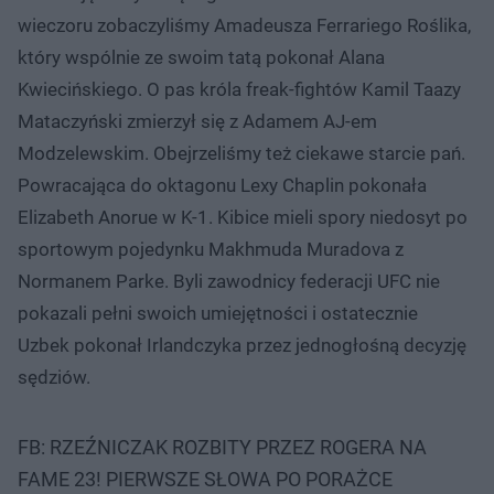
wieczoru zobaczyliśmy Amadeusza Ferrariego Roślika,
który wspólnie ze swoim tatą pokonał Alana
Kwiecińskiego. O pas króla freak-fightów Kamil Taazy
Mataczyński zmierzył się z Adamem AJ-em
Modzelewskim. Obejrzeliśmy też ciekawe starcie pań.
Powracająca do oktagonu Lexy Chaplin pokonała
Elizabeth Anorue w K-1. Kibice mieli spory niedosyt po
sportowym pojedynku Makhmuda Muradova z
Normanem Parke. Byli zawodnicy federacji UFC nie
pokazali pełni swoich umiejętności i ostatecznie
Uzbek pokonał Irlandczyka przez jednogłośną decyzję
sędziów.
FB: RZEŹNICZAK ROZBITY PRZEZ ROGERA NA
FAME 23! PIERWSZE SŁOWA PO PORAŻCE