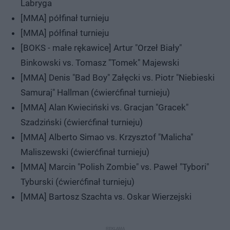
Labryga
[MMA] półfinał turnieju
[MMA] półfinał turnieju
[BOKS - małe rękawice] Artur "Orzeł Biały"
Binkowski vs. Tomasz "Tomek" Majewski
[MMA] Denis "Bad Boy" Załęcki vs. Piotr "Niebieski
Samuraj" Hallman (ćwierćfinał turnieju)
[MMA] Alan Kwieciński vs. Gracjan "Gracek"
Szadziński (ćwierćfinał turnieju)
[MMA] Alberto Simao vs. Krzysztof "Malicha"
Maliszewski (ćwierćfinał turnieju)
[MMA] Marcin "Polish Zombie" vs. Paweł "Tybori"
Tyburski (ćwierćfinał turnieju)
[MMA] Bartosz Szachta vs. Oskar Wierzejski