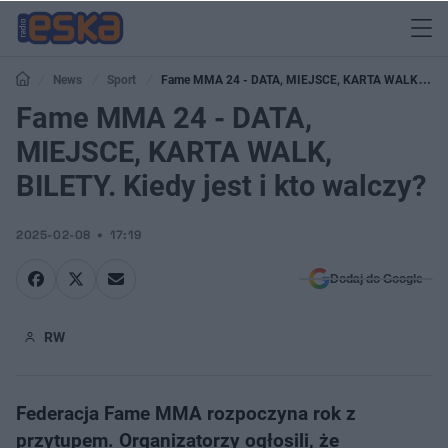
News
Sport
Fame MMA 24 - DATA, MIEJSCE, KARTA WALK,
BILETY. Kiedy jest i kto walczy?
Fame MMA 24 - DATA,
MIEJSCE, KARTA WALK,
BILETY. Kiedy jest i kto walczy?
2025-02-08
17:19
Dodaj do Google
RW
Federacja Fame MMA rozpoczyna rok z
przytupem. Organizatorzy ogłosili, że