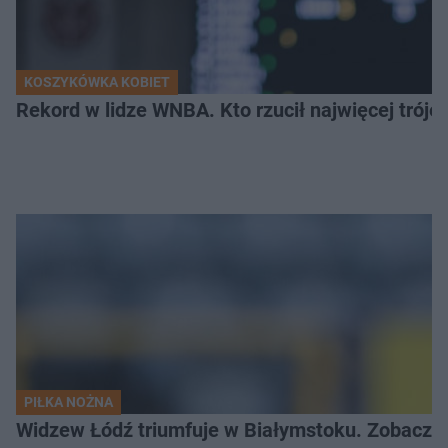
KOSZYKÓWKA KOBIET
Rekord w lidze WNBA. Kto rzucił najwięcej tróje
PIŁKA NOŻNA
Widzew Łódź triumfuje w Białymstoku. Zobacz c