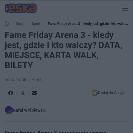
News
Sport
Fame Friday Arena 3 - kiedy jest, gdzie i kto walczy?
DATA, MIEJSCE, KARTA WALK, BILETY
Fame Friday Arena 3 - kiedy
jest, gdzie i kto walczy? DATA,
MIEJSCE, KARTA WALK,
BILETY
2023-10-05
11:45
Dodaj do Google
Rafał Wróblewski
Fame Friday Arena 3 przyciągnie uwagę