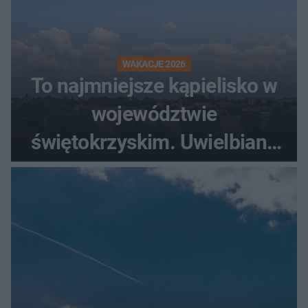
WAKACJE 2026
To najmniejsze kąpielisko w
województwie
świętokrzyskim. Uwielbiany
przez wędkarzy i turystów