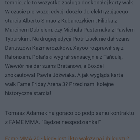
tempie, ale to wszystko zasługa doskonałej karty walk.
W czasie pierwszej edycji doszło do elektryzującego
starcia Alberto Simao z Kubańczykiem, Filipka z
Marcinem Dubielem, czy Michała Pasternaka z Pawłem
Tyburskim. Na drugiej edycji Piotr Lisek nie dał szans
Dariuszowi Kaźmierczukowi, Xayoo rozprawił się z
Rafonixem, Polański wygrał sensacyjnie z Tańculą,
Wiewiór nie dał szans Bratanowi, a Boxdel
znokautował Pawła Jóźwiaka. A jak wygląda karta
walk Fame Friday Arena 3? Przed nami kolejne
historyczne starcia!
Tomasz Adamek na gorąco po podpisaniu kontraktu
z FAME MMA. "Będzie niespodzianka!"
Fame MMA 20 - kiedy jest i kto walczy na jubileuszu?