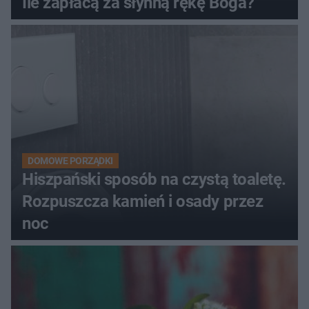
Ile zapłacą za słynną rękę Boga?
DOMOWE PORZĄDKI
Hiszpański sposób na czystą toaletę.
Rozpuszcza kamień i osady przez
noc