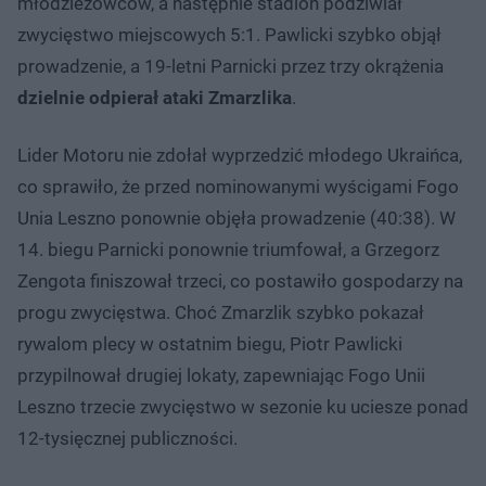
młodzieżowców, a następnie stadion podziwiał
zwycięstwo miejscowych 5:1. Pawlicki szybko objął
prowadzenie, a 19-letni Parnicki przez trzy okrążenia
dzielnie odpierał ataki Zmarzlika
.
Lider Motoru nie zdołał wyprzedzić młodego Ukraińca,
co sprawiło, że przed nominowanymi wyścigami Fogo
Unia Leszno ponownie objęła prowadzenie (40:38). W
14. biegu Parnicki ponownie triumfował, a Grzegorz
Zengota finiszował trzeci, co postawiło gospodarzy na
progu zwycięstwa. Choć Zmarzlik szybko pokazał
rywalom plecy w ostatnim biegu, Piotr Pawlicki
przypilnował drugiej lokaty, zapewniając Fogo Unii
Leszno trzecie zwycięstwo w sezonie ku uciesze ponad
12-tysięcznej publiczności.