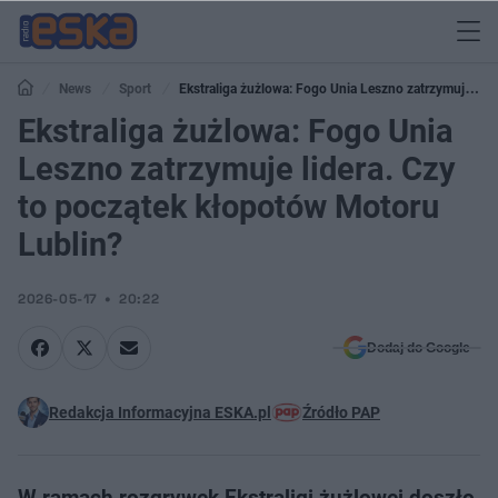
News
Sport
Ekstraliga żużlowa: Fogo Unia Leszno zatrzymuje
lidera. Czy to początek kłopotów Motoru Lublin?
Ekstraliga żużlowa: Fogo Unia
Leszno zatrzymuje lidera. Czy
to początek kłopotów Motoru
Lublin?
2026-05-17
20:22
Dodaj do Google
Redakcja Informacyjna ESKA.pl
Źródło PAP
W ramach rozgrywek Ekstraligi żużlowej doszło