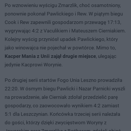
Po wznowieniu wyścigu Zmarzlik, choć osamotniony,
ponownie pokonał Pawlickiego i Rew. W piątym biegu
Cook i Rew zapewnili gospodarzom przewagę 17:13,
wygrywając 4:2 z Vaculikiem i Mateuszem Cierniakiem.
Kolejny wyścig przyniósł upadek Pawlickiego, który
jako winowajca nie pojechał w powtórce. Mimo to,
Kacper Mania z Unii zajął drugie miejsce
, ulegając
jedynie Kacprowi Worynie.
Po drugiej serii startów Fogo Unia Leszno prowadziła
22:20. W ósmym biegu Pawlicki i Nazar Parnicki wyszli
na prowadzenie, ale Cierniak zdołał przedzielić parę
gospodarzy, co zaowocowało wynikiem 4:2 zamiast
5:1 dla Leszczynian. Końcówka trzeciej serii należała
do gości, którzy dzięki zwycięstwom Woryny z
Jaworskim oraz Zmarzlika z Bańborem, zdołali objąć