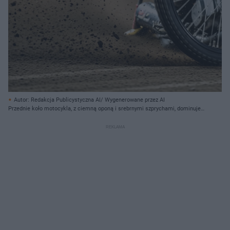
Autor: Redakcja Publicystyczna AI/ Wygenerowane przez AI
Przednie koło motocykla, z ciemną oponą i srebrnymi szprychami, dominuje
prawą stronę kadru, unosząc się lekko nad piaszczystym podłożem. Z lewej
strony koła widać strugi piasku i drobnych kamieni, unoszące się w
powietrzu, co sugeruje ruch i dużą prędkość. Tło stanowi jednolita,
piaszczysta powierzchnia w odcieniach beżu i brązu, z wyraźnymi śladami kół
na dole obrazu. Elementy zawieszenia motocykla, w tym czarna
harmonijkowa osłona i srebrne rury, są widoczne za kołem, a także fragment
kombinezonu zawodnika z białymi i czerwonymi akcentami.