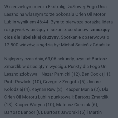
W niedzielnym meczu Ekstraligi żużlowej, Fogo Unia
Leszno na własnym torze pokonała Orlen Oil Motor
Lublin wynikiem 46:44. Była to pierwsza porażka lidera
rozgrywek w bieżącym sezonie, co stanowi
znaczący
cios dla lubelskiej drużyny
. Spotkanie obserwowało
12 500 widzów, a sędzią był Michał Sasień z Gdańska.
Najlepszy czas dnia, 63,06 sekundy, uzyskał Bartosz
Zmarzlik w dziesiątym wyścigu. Punkty dla Fogo Unii
Leszno zdobywali: Nazar Parnicki (12), Ben Cook (11),
Piotr Pawlicki (10), Grzegorz Zengota (5), Janusz
Kołodziej (4), Keynan Rew (2) i Kacper Mania (2). Dla
Orlen Oil Motoru Lublin punktowali: Bartosz Zmarzlik
(13), Kacper Woryna (10), Mateusz Cierniak (6),
Bartosz Bańbor (6), Bartosz Jaworski (5) i Martin