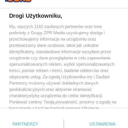
Drogi Użytkowniku,
My, naszych 1162 zaufanych partnerów oraz inne
Żaden utwór zamieszczony w serwisie nie może być powielany i
podmioty z Grupy ZPR Media uzyskujemy dostęp i
rozpowszechniany lub dalej rozpowszechniany w jakikolwiek sposób (w
tym także elektroniczny lub mechaniczny) na jakimkolwiek polu
przechowujemy informacje na urządzeniu oraz
eksploatacji w jakiejkolwiek formie, włącznie z umieszczaniem w Internecie
przetwarzamy dane osobowe, takie jak unikalne
bez pisemnej zgody właściciela praw. Jakiekolwiek użycie lub
wykorzystanie utworów w całości lub w części z naruszeniem prawa, tzn.
identyfikatory, standardowe informacje wysyłane przez
bez właściwej zgody, jest zabronione pod groźbą kary i może być ścigane
urządzenie czy dane przeglądania w celu zapewniania
prawnie.
spersonalizowanych reklam, wybór spersonalizowanych
treści, pomiar reklam i treści, badanie odbiorców oraz
ulepszanie usług. Za zgodą Użytkownika my i Zaufani
Partnerzy możemy używać dokładnych danych
geolokalizacyjnych oraz aktywnie skanować
charakterystykę urządzenia do celów identyfikacji.
O nas
Ponieważ cenimy Twoją prywatność, prosimy o zgodę na
korzystanie z tych technologii poprzez kliknięcie
Informacje prawne
„Akceptuję”. Zgoda jest dobrowolna i zawsze możesz ją
zmienić/wycofać klikając przycisk ustawień prywatności
Nasze serwisy
PARTNERZY
USTAWIENIA
znajdujący się w lewym dolnym rogu strony
. Niektóre