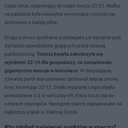
część strat, wygrywając tę część meczu 23:22. Walka
na parkiecie była niezwykle wyrównana i toczyła się
dosłownie o każdą piłkę.
Druga połowa spotkania przebiegała już wyraźnie pod
dyktando zawodników grających przed własną
publicznością.
Trzecia kwarta zakończyła się
wynikiem 22:19 dla gospodarzy, co zwiastowało
gigantyczne emocje w końcówce
. W decydującej,
czwartej partii warszawianie zachowali więcej zimnej
krwi, triumfując 22:13. Dzięki wygranej Legia objęła
prowadzenie 3-2 w serii play-off, która toczy się do
czterech zwycięstw. Następne starcie zaplanowano na
najbliższy piątek w Zielonej Górze.
Kto zdobył najwięcej punktów w meczu?