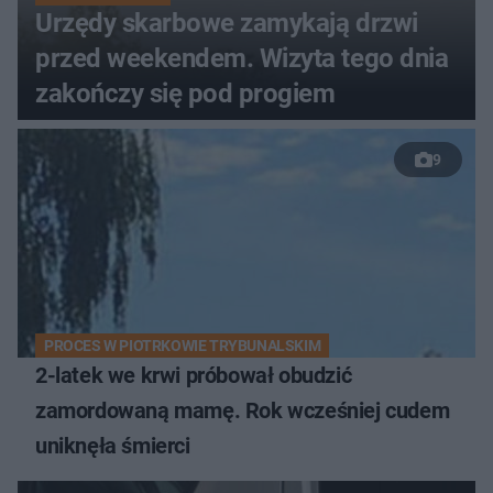
Urzędy skarbowe zamykają drzwi
przed weekendem. Wizyta tego dnia
zakończy się pod progiem
9
PROCES W PIOTRKOWIE TRYBUNALSKIM
2-latek we krwi próbował obudzić
zamordowaną mamę. Rok wcześniej cudem
uniknęła śmierci