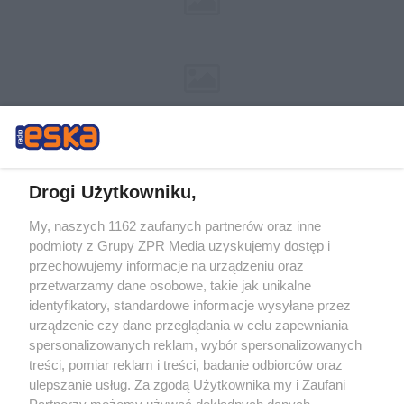
Drogi Użytkowniku,
My, naszych 1162 zaufanych partnerów oraz inne
Żaden utwór zamieszczony w serwisie nie może być powielany i
podmioty z Grupy ZPR Media uzyskujemy dostęp i
rozpowszechniany lub dalej rozpowszechniany w jakikolwiek sposób (w
tym także elektroniczny lub mechaniczny) na jakimkolwiek polu
przechowujemy informacje na urządzeniu oraz
eksploatacji w jakiejkolwiek formie, włącznie z umieszczaniem w Internecie
przetwarzamy dane osobowe, takie jak unikalne
bez pisemnej zgody właściciela praw. Jakiekolwiek użycie lub
wykorzystanie utworów w całości lub w części z naruszeniem prawa, tzn.
identyfikatory, standardowe informacje wysyłane przez
bez właściwej zgody, jest zabronione pod groźbą kary i może być ścigane
urządzenie czy dane przeglądania w celu zapewniania
prawnie.
spersonalizowanych reklam, wybór spersonalizowanych
treści, pomiar reklam i treści, badanie odbiorców oraz
ulepszanie usług. Za zgodą Użytkownika my i Zaufani