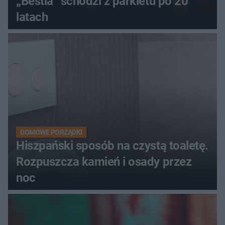
„Bestia” schodzi z parkietu po 20
latach
DOMOWE PORZĄDKI
Hiszpański sposób na czystą toaletę.
Rozpuszcza kamień i osady przez
noc