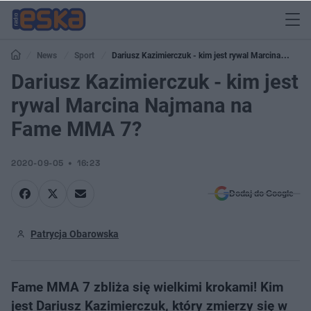
News
Sport
Dariusz Kazimierczuk - kim jest rywal Marcina
Najmana na Fame MMA 7?
Dariusz Kazimierczuk - kim jest
rywal Marcina Najmana na
Fame MMA 7?
2020-09-05
16:23
Dodaj do Google
Patrycja Obarowska
Fame MMA 7 zbliża się wielkimi krokami! Kim
jest Dariusz Kazimierczuk, który zmierzy się w