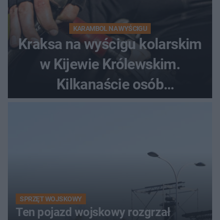
KARAMBOL NA WYŚCIGU
Kraksa na wyścigu kolarskim
w Kijewie Królewskim.
Kilkanaście osób
poszkodowanych, lądował
śmigłowiec LPR
SPRZĘT WOJSKOWY
Ten pojazd wojskowy rozgrzał