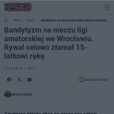
News
Sport
Bandytyzm na meczu ligi amatorskiej we Wrocławiu.
Rywal celowo złamał 15-latkowi rękę
Bandytyzm na meczu ligi
amatorskiej we Wrocławiu.
Rywal celowo złamał 15-
latkowi rękę
2026-05-14
13:17
Dodaj do Google
Michał Skiba
Amatorzy, którzy chcą po pracy czy szkole