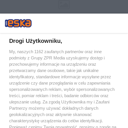
Drogi Użytkowniku,
My, naszych 1162 zaufanych partnerów oraz inne
Żaden utwór zamieszczony w serwisie nie może być powielany i
podmioty z Grupy ZPR Media uzyskujemy dostęp i
rozpowszechniany lub dalej rozpowszechniany w jakikolwiek sposób (w
tym także elektroniczny lub mechaniczny) na jakimkolwiek polu
przechowujemy informacje na urządzeniu oraz
eksploatacji w jakiejkolwiek formie, włącznie z umieszczaniem w Internecie
przetwarzamy dane osobowe, takie jak unikalne
bez pisemnej zgody właściciela praw. Jakiekolwiek użycie lub
wykorzystanie utworów w całości lub w części z naruszeniem prawa, tzn.
identyfikatory, standardowe informacje wysyłane przez
bez właściwej zgody, jest zabronione pod groźbą kary i może być ścigane
urządzenie czy dane przeglądania w celu zapewniania
prawnie.
spersonalizowanych reklam, wybór spersonalizowanych
treści, pomiar reklam i treści, badanie odbiorców oraz
ulepszanie usług. Za zgodą Użytkownika my i Zaufani
Partnerzy możemy używać dokładnych danych
geolokalizacyjnych oraz aktywnie skanować
charakterystykę urządzenia do celów identyfikacji.
O nas
Ponieważ cenimy Twoją prywatność, prosimy o zgodę na