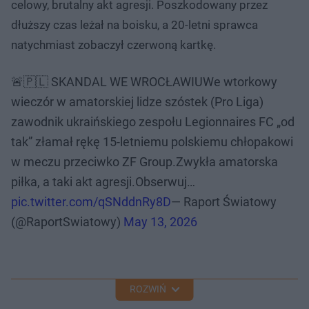
celowy, brutalny akt agresji. Poszkodowany przez
dłuższy czas leżał na boisku, a 20-letni sprawca
natychmiast zobaczył czerwoną kartkę.
🚨🇵🇱 SKANDAL WE WROCŁAWIUWe wtorkowy
wieczór w amatorskiej lidze szóstek (Pro Liga)
zawodnik ukraińskiego zespołu Legionnaires FC „od
tak” złamał rękę 15-letniemu polskiemu chłopakowi
w meczu przeciwko ZF Group.Zwykła amatorska
piłka, a taki akt agresji.Obserwuj…
pic.twitter.com/qSNddnRy8D
— Raport Światowy
(@RaportSwiatowy)
May 13, 2026
ROZWIŃ