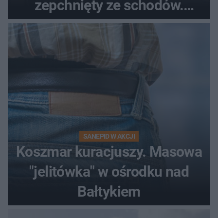
zepchnięty ze schodów.
Szokujące nagranie krąży po
sieci
SANEPID W AKCJI
Koszmar kuracjuszy. Masowa
"jelitówka" w ośrodku nad
Bałtykiem