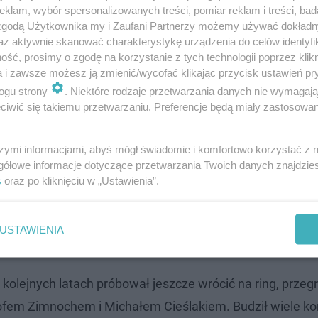
klam, wybór spersonalizowanych treści, pomiar reklam i treści, bad
 zgodą Użytkownika my i Zaufani Partnerzy możemy używać dokład
az aktywnie skanować charakterystykę urządzenia do celów identyfi
ść, prosimy o zgodę na korzystanie z tych technologii poprzez klikn
a i zawsze możesz ją zmienić/wycofać klikając przycisk ustawień pr
ogu strony
. Niektóre rodzaje przetwarzania danych nie wymagaj
iwić się takiemu przetwarzaniu. Preferencje będą miały zastosowanie
owstwo, walczył w USA, zagrał też w filmie "Człowiek ri
szymi informacjami, abyś mógł świadomie i komfortowo korzystać z
sera Johna Griffina). Na zawodowym ringu stoczył 24 walki
gółowe informacje dotyczące przetwarzania Twoich danych znajdzi
ie przez KO), trzy zremisował. Po porażce z Mikiem Mollo
s
oraz po kliknięciu w „Ustawienia”.
wodową karierę.
USTAWIENIA
kolejnych latach próbował jeszcze wrócić na ring, przeg
ztofem Zimnochem i Michałem Cieślakiem. Budził wiele ko