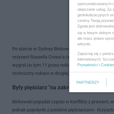
spersonalizowanych re
ulepszanie usług. Za
geolokalizacyjnych or
cenimy Twoją prywatno
Zgoda jest dobrowoln
się w lewym dolnym r
ale masz prawo sprzec
witrynie.
Po starcie w Sydney Binkowski przeszedł na zawod
Zapoznaj się z poniż
reżyserii Russella Crowe'a (wcielił się w rolę bok
internetowych. Szcze
wygrał (w tym 11 przez nokaut), pięć przegrał (dw
Prywatności
i
Cookie
techniczny nokaut w drugiej rundzie) przerwał za
PARTNERZY
Były pięściarz "na zakręcie"...
Binkowski popadał często w konflikty z prawem, w 
jednak pojedynki z polskimi pięściarzami - Krzys