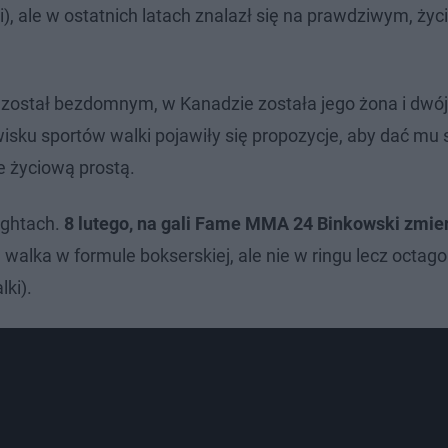
, ale w ostatnich latach znalazł się na prawdziwym, ży
ci, został bezdomnym, w Kanadzie została jego żona i dwój
wisku sportów walki pojawiły się propozycje, aby dać mu
e życiową prostą.
ightach.
8 lutego, na gali Fame MMA 24 Binkowski zmier
e walka w formule bokserskiej, ale nie w ringu lecz octago
ki).