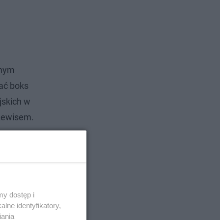
lnym
wać boks
jskich w
Lewisem.
y dostęp i
lne identyfikatory,
iania