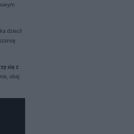
ciowym
ka dzieci!
 szansę
zy się z
nie, obaj