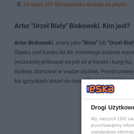
Za nami 101 Warszawska Granda na pięści
Artur "Orzeł Biały" Binkowski. Kim jest?
Artur Binkowski
, znany jako
"Biniu"
lub
"Orzeł Biał
Śląsku, pod koniec lat 80. minionego stulecia wy
(wcześniej próbował swych sił w karate i kung-fu
Sydney, startował w wadze ciężkiej. Przed tur
Na igrzyskach dotarł do ćwierćfinału, nie zdołał pr
Drogi Użytkow
My, naszych 1162 zau
przechowujemy informa
standardowe informac