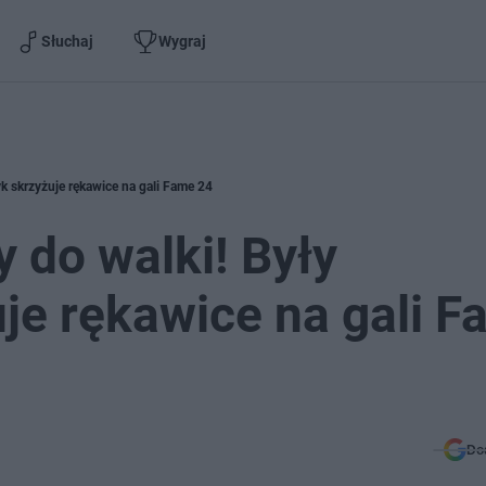
Słuchaj
Wygraj
yk skrzyżuje rękawice na gali Fame 24
y do walki! Były
uje rękawice na gali 
Do