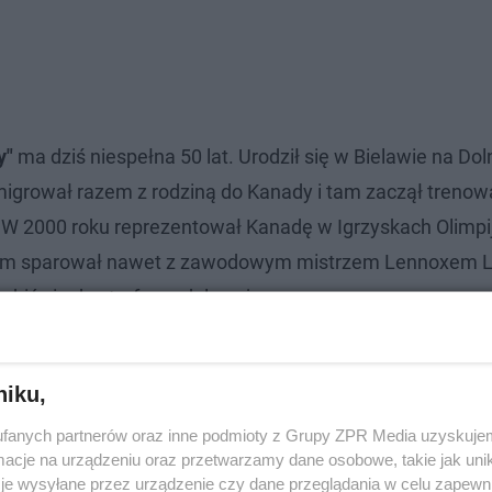
y"
ma dziś niespełna 50 lat. Urodził się w Bielawie na Do
emigrował razem z rodziną do Kanady i tam zaczął treno
). W 2000 roku reprezentował Kanadę w Igrzyskach Olimpi
niejem sparował nawet z zawodowym mistrzem Lennoxem 
zebić się do strefy medalowej.
niku,
fanych partnerów oraz inne podmioty z Grupy ZPR Media uzyskujem
cje na urządzeniu oraz przetwarzamy dane osobowe, takie jak unika
je wysyłane przez urządzenie czy dane przeglądania w celu zapewn