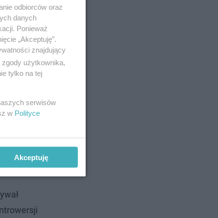
anie odbiorców oraz
nych danych
kacji. Ponieważ
ięcie „Akceptuję”.
ywatności znajdujący
ą zgody użytkownika,
 tylko na tej
ngu", w
 naszych serwisów
, 16
esz w
Polityce
 (przez
Akceptuję
rywał
ntrowersji