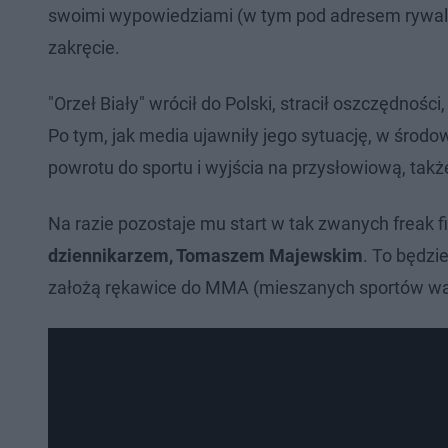
swoimi wypowiedziami (w tym pod adresem rywali)
zakręcie.
"Orzeł Biały" wrócił do Polski, stracił oszczędnoś
Po tym, jak media ujawniły jego sytuację, w środo
powrotu do sportu i wyjścia na przysłowiową, takż
Na razie pozostaje mu start w tak zwanych freak f
dziennikarzem, Tomaszem Majewskim
. To będzi
założą rękawice do MMA (mieszanych sportów wal