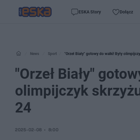
ESKA Story
Dołącz
News
Sport
"Orzeł Biały" gotowy do walki! Były olimpijcz
"Orzeł Biały" gotow
olimpijczyk skrzyż
24
2025-02-08
8:00