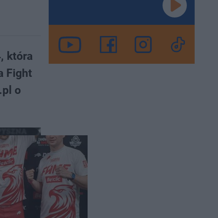
, która
a Fight
pl o