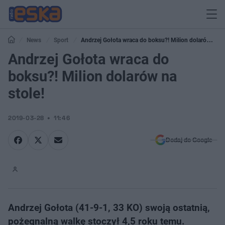
News
Sport
Andrzej Gołota wraca do boksu?! Milion dolarów na
stole!
Andrzej Gołota wraca do
boksu?! Milion dolarów na
stole!
2019-03-28
11:46
Dodaj do Google
Andrzej Gołota (41-9-1, 33 KO) swoją ostatnią,
pożegnalną walkę stoczył 4,5 roku temu.