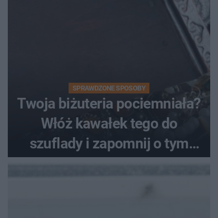
SPRAWDZONE SPOSOBY
Twoja biżuteria pociemniała?
Włóż kawałek tego do
szuflady i zapomnij o tym
problemie. Sposób na
pociemniałą biżuterię