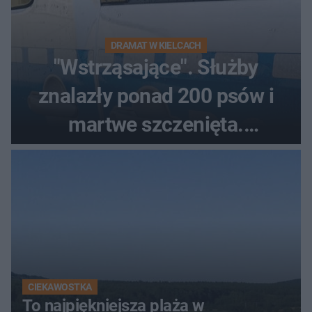
DRAMAT W KIELCACH
"Wstrząsające". Służby
znalazły ponad 200 psów i
martwe szczenięta.
Zatrzymano 35-latka
CIEKAWOSTKA
To najpiękniejsza plaża w