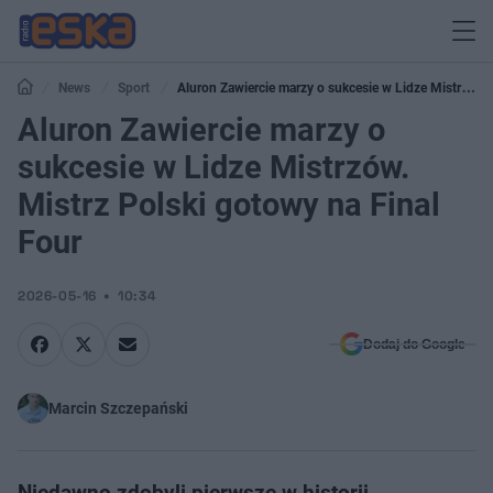
News
Sport
Aluron Zawiercie marzy o sukcesie w Lidze Mistrzów.
Mistrz Polski gotowy na Final Four
Aluron Zawiercie marzy o
sukcesie w Lidze Mistrzów.
Mistrz Polski gotowy na Final
Four
2026-05-16
10:34
Dodaj do Google
Marcin Szczepański
Niedawno zdobyli pierwsze w historii