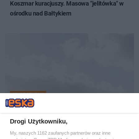
Koszmar kuracjuszy. Masowa "jelitówka" w
ośrodku nad Bałtykiem
SINICE ATAKUJĄ
Znów zakazy kąpieli w Bałtyku! Oto lista
miejsc
Drogi Użytkowniku,
My, naszych 1162 zaufanych partnerów oraz inne