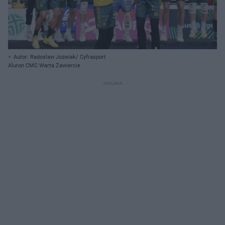
Autor: Radoslaw Jozwiak/ Cyfrasport
Aluron CMC Warta Zawiercie