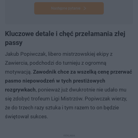
Następne pytanie
Kluczowe detale i chęć przełamania złej
passy
Jakub Popiwczak, libero mistrzowskiej ekipy z
Zawiercia, podchodzi do turnieju z ogromną
motywacją.
Zawodnik chce za wszelką cenę przerwać
pasmo niepowodzeń w tych prestiżowych
rozgrywkach
, ponieważ już dwukrotnie nie udało mu
się zdobyć trofeum Ligi Mistrzów. Popiwczak wierzy,
że do trzech razy sztuka i tym razem to on będzie
świętował sukces.