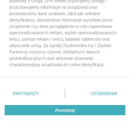
NAJNOWSZE NEWSY:
podmioty z Grupy ZPR Media uzyskujemy dostęp i
przechowujemy informacje na urządzeniu oraz
przetwarzamy dane osobowe, takie jak unikalne
62
identyfikatory, standardowe informacje wysyłane przez
urządzenie czy dane przeglądania w celu zapewniania
spersonalizowanych reklam, wybór spersonalizowanych
treści, pomiar reklam i treści, badanie odbiorców oraz
ulepszanie usług. Za zgodą Użytkownika my i Zaufani
Partnerzy możemy używać dokładnych danych
geolokalizacyjnych oraz aktywnie skanować
charakterystykę urządzenia do celów identyfikacji.
Ponieważ cenimy Twoją prywatność, prosimy o zgodę na
ROZRYWKA
korzystanie z tych technologii poprzez kliknięcie
Aryna Sabalenka kusi w
„Akceptuję”. Zgoda jest dobrowolna i zawsze możesz ją
zmienić/wycofać klikając przycisk ustawień prywatności
PARTNERZY
USTAWIENIA
skąpym bikini. Wakacyjne
znajdujący się w lewym dolnym rogu strony
. Niektóre
rodzaje przetwarzania danych nie wymagają zgody
nagranie rozpala zmysły
Akceptuję
użytkownika, ale masz prawo sprzeciwić się takiemu
przetwarzaniu. Preferencje będą miały zastosowanie tylko
fanów
na tej witrynie.