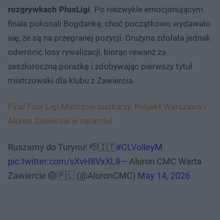
rozgrywkach PlusLigi
. Po niezwykle emocjonującym
finale pokonali Bogdankę, choć początkowo wydawało
się, że są na przegranej pozycji. Drużyna zdołała jednak
odwrócić losy rywalizacji, biorąc rewanż za
zeszłoroczną porażkę i zdobywając pierwszy tytuł
mistrzowski dla klubu z Zawiercia.
Final Four Ligi Mistrzów siatkarzy. Projekt Warszawa i
Aluron Zawiercie w natarciu!
Ruszamy do Turynu! 🫡🇮🇹
#CLVolleyM
pic.twitter.com/sXvH8VxXL8
— Aluron CMC Warta
Zawiercie 🏐🇵🇱 (@AluronCMC)
May 14, 2026