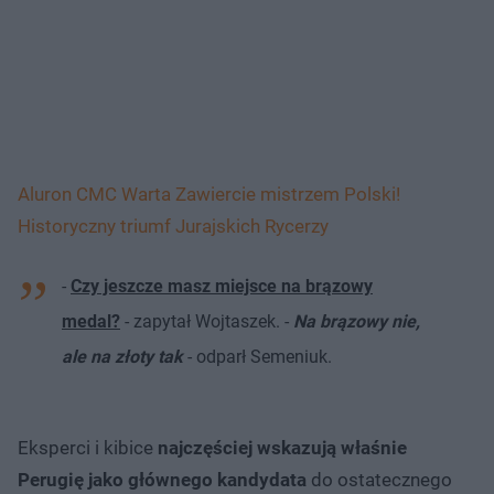
Aluron CMC Warta Zawiercie mistrzem Polski!
Historyczny triumf Jurajskich Rycerzy
-
Czy jeszcze masz miejsce na brązowy
medal?
- zapytał Wojtaszek. -
Na brązowy nie,
ale na złoty tak
- odparł Semeniuk.
Eksperci i kibice
najczęściej wskazują właśnie
Perugię jako głównego kandydata
do ostatecznego