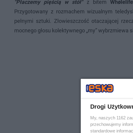
"Płaczemy pięścią w stół"
z bitem
Whølelife
Przygotowany z rozmachem wizualnym teledys
pełnymi sztuki. Złowieszczość otaczającej rzec
mocnego głosu kolektywnego „my” wybrzmiewa sił
Drogi Użytkow
My, naszych 1162 zau
przechowujemy informa
standardowe informac