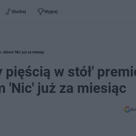
Słuchaj
Wygraj
. Album 'Nic' już za miesiąc
pięścią w stół' premi
m 'Nic' już za miesiąc
Do