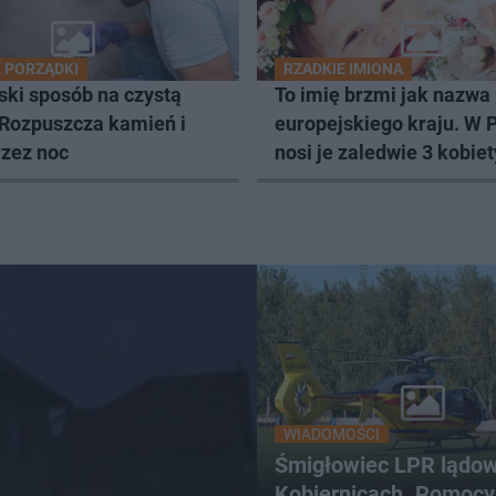
 PORZĄDKI
RZADKIE IMIONA
ski sposób na czystą
To imię brzmi jak nazwa
 Rozpuszcza kamień i
europejskiego kraju. W 
rzez noc
nosi je zaledwie 3 kobiet
WIADOMOŚCI
Śmigłowiec LPR lądow
Kobiernicach. Pomocy