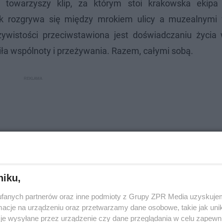
towarzyszy klip, za którym stoi krakowska ekip
k rozgrywa się między mrokiem ulicy a muzealnymi
zywistości przeciwstawiona jest doświadczaniu życia 
a wspólnoty i przeżywania. Razem, całymi sobą.
niku,
fanych partnerów oraz inne podmioty z Grupy ZPR Media uzyskujem
cje na urządzeniu oraz przetwarzamy dane osobowe, takie jak unika
je wysyłane przez urządzenie czy dane przeglądania w celu zapewn