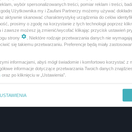
klam, wybór spersonalizowanych treści, pomiar reklam i treści, bad
stopada. Debiut Sokoła z 2019 roku był wydarzeniem m
 zgodą Użytkownika my i Zaufani Partnerzy możemy używać dokład
, a łącznie z singlami – aż 17 platynowych płyt. Na stroni
az aktywnie skanować charakterystykę urządzenia do celów identyfi
ść, prosimy o zgodę na korzystanie z tych technologii poprzez klikn
 w dwóch wersjach w preorderze.
a i zawsze możesz ją zmienić/wycofać klikając przycisk ustawień pr
ogu strony
. Niektóre rodzaje przetwarzania danych nie wymagaj
iwić się takiemu przetwarzaniu. Preferencje będą miały zastosowanie
szymi informacjami, abyś mógł świadomie i komfortowo korzystać z
gółowe informacje dotyczące przetwarzania Twoich danych znajdzi
s
oraz po kliknięciu w „Ustawienia”.
USTAWIENIA