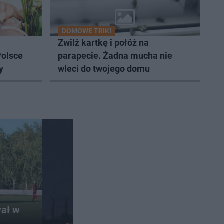
DOMOWE TRIKI
Zwilż kartkę i połóż na
Polsce
parapecie. Żadna mucha nie
y
wleci do twojego domu
ał w