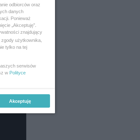
anie odbiorców oraz
uzycznym
nych danych
e
kacji. Ponieważ
ięcie „Akceptuję”.
ywatności znajdujący
ą zgody użytkownika,
 tylko na tej
 naszych serwisów
esz w
Polityce
Akceptuję