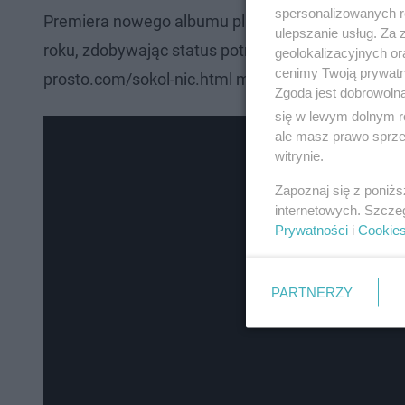
spersonalizowanych re
Premiera nowego albumu planowana jest na 12 li
ulepszanie usług. Za
roku, zdobywając status potrójnej platynowej płyty
geolokalizacyjnych or
cenimy Twoją prywatno
prosto.com/sokol-nic.html można zamawiać płytę
Zgoda jest dobrowoln
się w lewym dolnym r
ale masz prawo sprzec
witrynie.
Zapoznaj się z poniż
internetowych. Szcze
Prywatności
i
Cookie
PARTNERZY