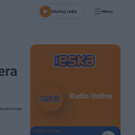
Słuchaj radia
Menu
era
Radio Online
daj do Google
TERAZ GRAMY