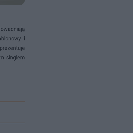
dowadniają
ablonowy i
prezentuje
ym singlem