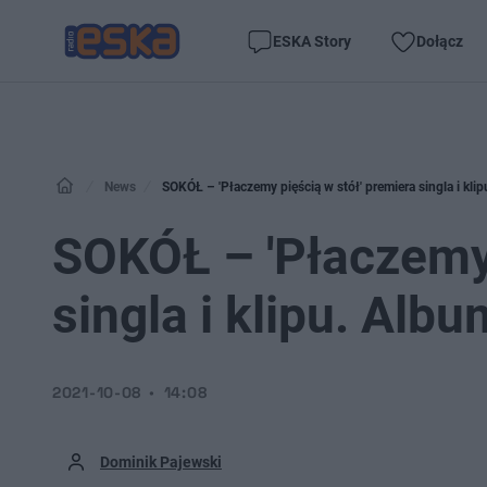
ESKA Story
Dołącz
News
SOKÓŁ – 'Płaczemy pięścią w stół' premiera singla i klipu
SOKÓŁ – 'Płaczemy 
singla i klipu. Albu
2021-10-08
14:08
Dominik Pajewski