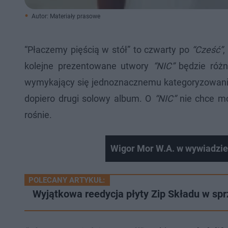
Autor: Materiały prasowe
“Płaczemy pięścią w stół” to czwarty po
“Cześć”
,
kolejne prezentowane utwory
“NIC”
będzie różn
wymykający się jednoznacznemu kategoryzowaniu,
dopiero drugi solowy album. O
“NIC”
nie chce mó
rośnie.
Wigor Mor W.A. w wywiadzie 
POLECANY ARTYKUŁ:
Wyjątkowa reedycja płyty Zip Składu w spr