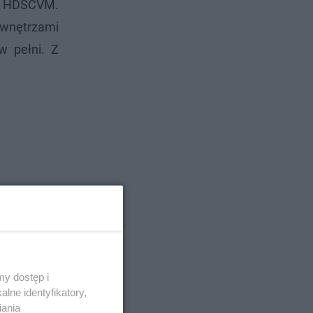
a HDSCVM.
 wnętrzami
w pełni. Z
y dostęp i
lne identyfikatory,
iania