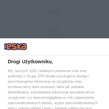
Drogi Użytkowniku,
My, naszych 1162 zaufanych partnerów oraz inne
Żaden utwór zamieszczony w serwisie nie może być powielany i
podmioty z Grupy ZPR Media uzyskujemy dostęp i
rozpowszechniany lub dalej rozpowszechniany w jakikolwiek sposób (w
tym także elektroniczny lub mechaniczny) na jakimkolwiek polu
przechowujemy informacje na urządzeniu oraz
eksploatacji w jakiejkolwiek formie, włącznie z umieszczaniem w Internecie
przetwarzamy dane osobowe, takie jak unikalne
bez pisemnej zgody właściciela praw. Jakiekolwiek użycie lub
wykorzystanie utworów w całości lub w części z naruszeniem prawa, tzn.
identyfikatory, standardowe informacje wysyłane przez
bez właściwej zgody, jest zabronione pod groźbą kary i może być ścigane
urządzenie czy dane przeglądania w celu zapewniania
prawnie.
spersonalizowanych reklam, wybór spersonalizowanych
treści, pomiar reklam i treści, badanie odbiorców oraz