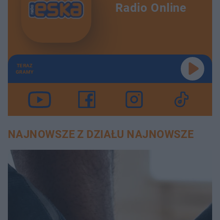
Radio Online
TERAZ
GRAMY
NAJNOWSZE Z DZIAŁU NAJNOWSZE