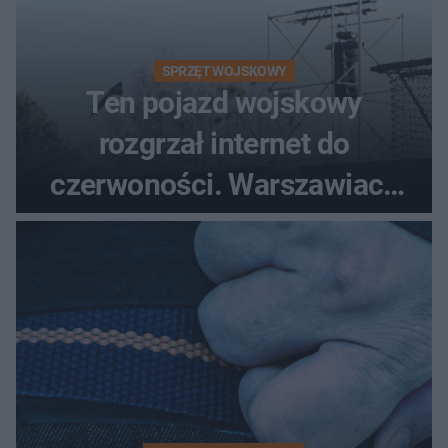
SPRZĘT WOJSKOWY
Ten pojazd wojskowy
rozgrzał internet do
czerwoności. Warszawiacy
pytali, czy to Mad Max!