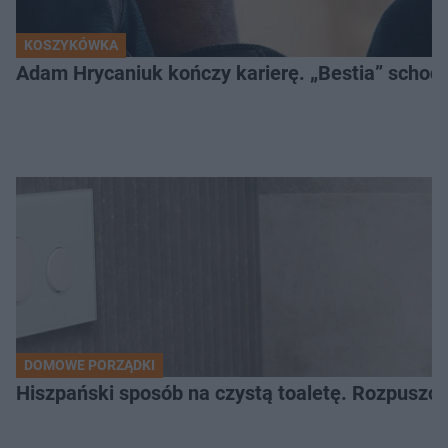
KOSZYKÓWKA
Adam Hrycaniuk kończy karierę. „Bestia” schodzi
DOMOWE PORZĄDKI
Hiszpański sposób na czystą toaletę. Rozpuszcz