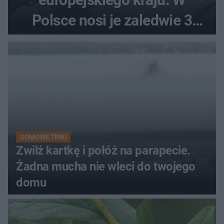
Polsce nosi je zaledwie 3
kobiety
DOMOWE TRIKI
Zwilż kartkę i połóż na parapecie.
Żadna mucha nie wleci do twojego
domu