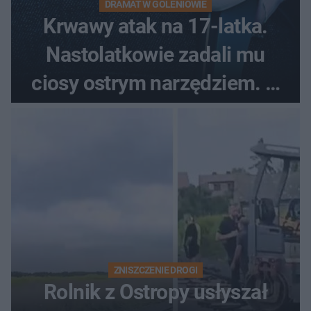
DRAMAT W GOLENIOWIE
Krwawy atak na 17-latka.
Nastolatkowie zadali mu
ciosy ostrym narzędziem. O
ich losach zdecyduje sąd
rodzinny
ZNISZCZENIE DROGI
Rolnik z Ostropy usłyszał