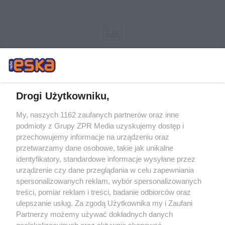
Drogi Użytkowniku,
My, naszych 1162 zaufanych partnerów oraz inne
Żaden utwór zamieszczony w serwisie nie może być powielany i
podmioty z Grupy ZPR Media uzyskujemy dostęp i
rozpowszechniany lub dalej rozpowszechniany w jakikolwiek sposób (w
tym także elektroniczny lub mechaniczny) na jakimkolwiek polu
przechowujemy informacje na urządzeniu oraz
eksploatacji w jakiejkolwiek formie, włącznie z umieszczaniem w Internecie
przetwarzamy dane osobowe, takie jak unikalne
bez pisemnej zgody właściciela praw. Jakiekolwiek użycie lub
wykorzystanie utworów w całości lub w części z naruszeniem prawa, tzn.
identyfikatory, standardowe informacje wysyłane przez
bez właściwej zgody, jest zabronione pod groźbą kary i może być ścigane
urządzenie czy dane przeglądania w celu zapewniania
prawnie.
spersonalizowanych reklam, wybór spersonalizowanych
treści, pomiar reklam i treści, badanie odbiorców oraz
ulepszanie usług. Za zgodą Użytkownika my i Zaufani
Partnerzy możemy używać dokładnych danych