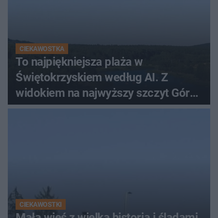
CIEKAWOSTKA
To najpiękniejsza plaża w
Świętokrzyskiem według AI. Z
widokiem na najwyższy szczyt Gór
Świętokrzyskich
CIEKAWOSTKI
Mała wieś z wielką historią i śladami