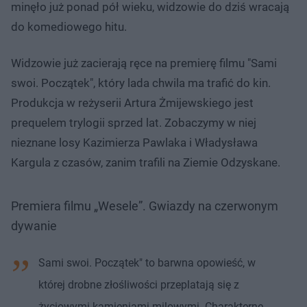
minęło już ponad pół wieku, widzowie do dziś wracają
do komediowego hitu.
Widzowie już zacierają ręce na premierę filmu "Sami
swoi. Początek", który lada chwila ma trafić do kin.
Produkcja w reżyserii Artura Żmijewskiego jest
prequelem trylogii sprzed lat. Zobaczymy w niej
nieznane losy Kazimierza Pawlaka i Władysława
Kargula z czasów, zanim trafili na Ziemie Odzyskane.
Premiera filmu „Wesele”. Gwiazdy na czerwonym
dywanie
Sami swoi. Początek" to barwna opowieść, w
której drobne złośliwości przeplatają się z
życiowymi kamieniami milowymi. Charakterne