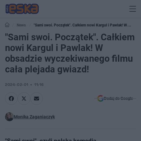
News
"Sami swoi. Początek". Całkiem nowi Kargul i Pawlak! W
obsadzie wyczekiwanego filmu cała plejada gwiazd!
"Sami swoi. Początek". Całkiem
nowi Kargul i Pawlak! W
obsadzie wyczekiwanego filmu
cała plejada gwiazd!
2024-02-01
11:16
Dodaj do Google
Monika Zaganiaczyk
"Sami swoi", czyli polska komedia