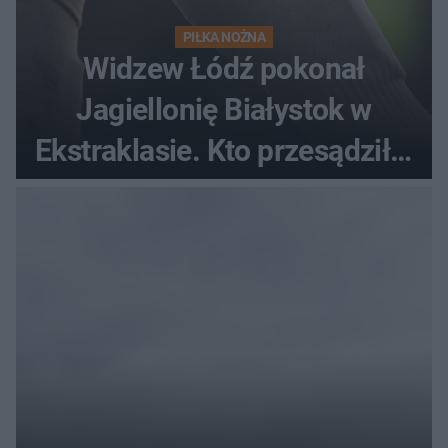
PIŁKA NOŻNA
Widzew Łódź pokonał
Jagiellonię Białystok w
Ekstraklasie. Kto przesądził o
losach meczu?