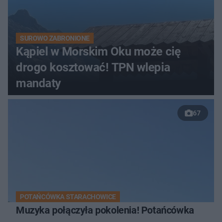
SUROWO ZABRONIONE
Kąpiel w Morskim Oku może cię
drogo kosztować! TPN wlepia
mandaty
67
POTAŃCÓWKA STARACHOWICE
Muzyka połączyła pokolenia! Potańcówka