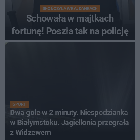
SKOŃCZYŁA W KAJDANKACH
Schowała w majtkach
fortunę! Poszła tak na policję
SPORT
Dwa gole w 2 minuty. Niespodzianka
w Białymstoku. Jagiellonia przegrała
z Widzewem