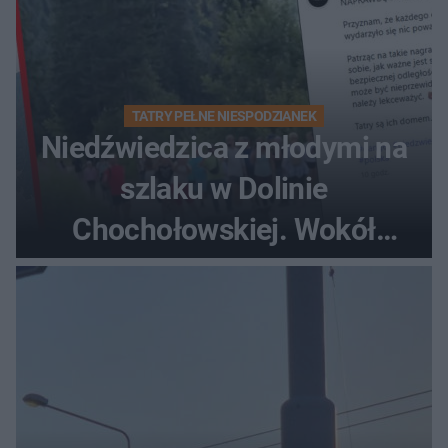
TATRY PEŁNE NIESPODZIANEK
Niedźwiedzica z młodymi na
szlaku w Dolinie
Chochołowskiej. Wokół
turyści!