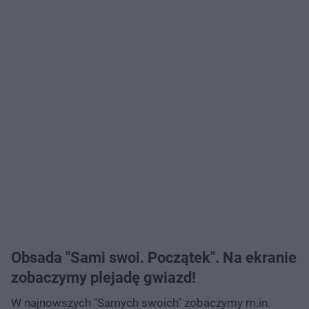
Obsada "Sami swoi. Początek". Na ekranie
zobaczymy plejadę gwiazd!
W najnowszych "Samych swoich" zobaczymy m.in.