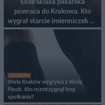
Ekstraklasa piłkarska
powraca do Krakowa. Kto
wygrał starcie imienniczek na
pełnym stadionie
PIŁKA NOŻNA
Wisła Kraków wygrywa z Wisłą
Płock. Kto rozstrzygnął losy
spotkania?