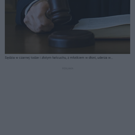
Sędzia w czarnej todze i złotym łańcuchu, z młotkiem w dłoni, uderza w
podkładkę, obok otwarta księga kodeksu. Wyrok w aferze WGI i inne istotne
informacje można znaleźć na portalu Super Biznes.