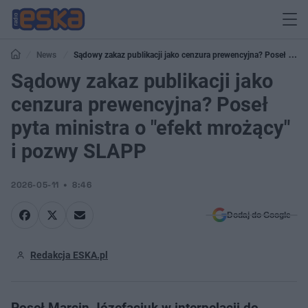
News
Sądowy zakaz publikacji jako cenzura prewencyjna? Poseł pyta
ministra o "efekt mrożący" i pozwy SLAPP
Sądowy zakaz publikacji jako
cenzura prewencyjna? Poseł
pyta ministra o "efekt mrożący"
i pozwy SLAPP
2026-05-11
8:46
Dodaj do Google
Redakcja ESKA.pl
Poseł Marcin Józefaciuk w interpelacji do