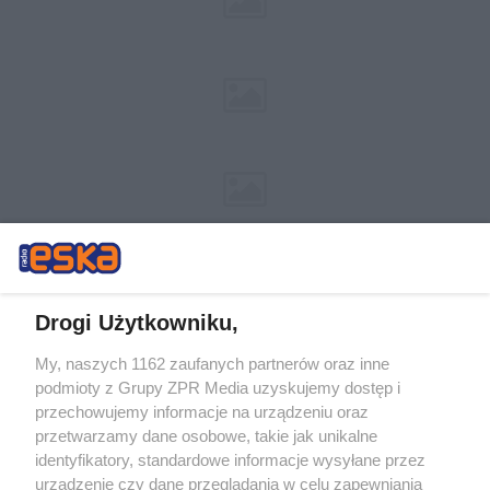
Drogi Użytkowniku,
My, naszych 1162 zaufanych partnerów oraz inne
Żaden utwór zamieszczony w serwisie nie może być powielany i
podmioty z Grupy ZPR Media uzyskujemy dostęp i
rozpowszechniany lub dalej rozpowszechniany w jakikolwiek sposób (w
tym także elektroniczny lub mechaniczny) na jakimkolwiek polu
przechowujemy informacje na urządzeniu oraz
eksploatacji w jakiejkolwiek formie, włącznie z umieszczaniem w
przetwarzamy dane osobowe, takie jak unikalne
Internecie bez pisemnej zgody właściciela praw. Jakiekolwiek użycie lub
identyfikatory, standardowe informacje wysyłane przez
wykorzystanie utworów w całości lub w części z naruszeniem prawa,
tzn. bez właściwej zgody, jest zabronione pod groźbą kary i może być
urządzenie czy dane przeglądania w celu zapewniania