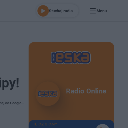
Słuchaj radia
Menu
ipy!
Radio Online
daj do Google
TERAZ GRAMY