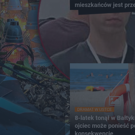
mieszkańców jest prz
DRAMAT W USTCE
8-latek tonął w Bałty
ojciec może ponieść 
konsekwencje