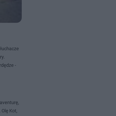
słuchacze
ry.
rdędze -
aventurę,
Olę Kot,