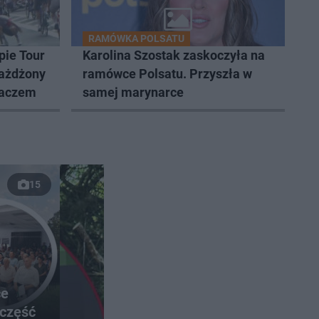
RAMÓWKA POLSATU
pie Tour
Karolina Szostak zaskoczyła na
iażdżony
ramówce Polsatu. Przyszła w
paczem
samej marynarce
15
ce
 część