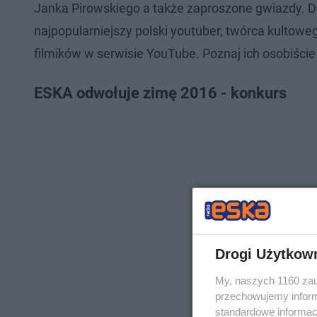
Janka Pirowskiego a także zaproszone gwiazdy. Do
najpopularniejszy polski youtuber, twórca kultoweg
filmików w serwisie YouTube. Poznaj ich osobiście
ESKA odwołuje zimę 2016 - konkurs
Drogi Użytkow
My, naszych 1160 zau
przechowujemy informa
standardowe informac