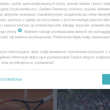
klam, wybór spersonalizowanych treści, pomiar reklam i treści, bad
 zgodą Użytkownika my i Zaufani Partnerzy możemy używać dokład
ofertą all inclusive, nad turkusowym brzegiem Fuerteven
az aktywnie skanować charakterystykę urządzenia do celów identyfi
ść, prosimy o zgodę na korzystanie z tych technologii poprzez klikn
m, obmywane ciepłymi wodami Atlantyku. Nie może tam C
a i zawsze możesz ją zmienić/wycofać klikając przycisk ustawień pr
a stronie
ESKA odwołuje zimę >>
ogu strony
. Niektóre rodzaje przetwarzania danych nie wymagaj
iwić się takiemu przetwarzaniu. Preferencje będą miały zastosowanie
szymi informacjami, abyś mógł świadomie i komfortowo korzystać z
gółowe informacje dotyczące przetwarzania Twoich danych znajdzi
mę
Radio Eska
s
oraz po kliknięciu w „Ustawienia”.
AJNOWSZE
USTAWIENIA