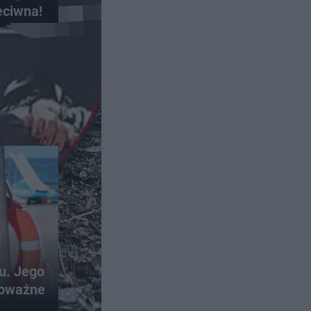
eciwna!
ku. Jego
poważne