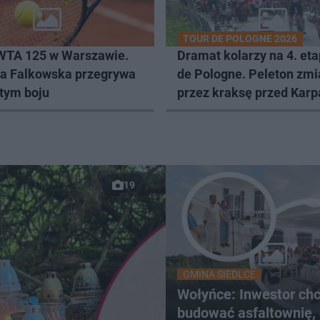
TOUR DE POLOGNE 2026
 WTA 125 w Warszawie.
Dramat kolarzy na 4. eta
a Falkowska przegrywa
de Pologne. Peleton zm
ętym boju
przez kraksę przed Kar
19
GMINA SIEDLCE
Wołyńce: Inwestor ch
budować asfaltownię,