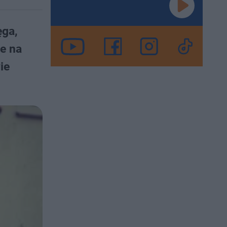
ęga,
e na
ie