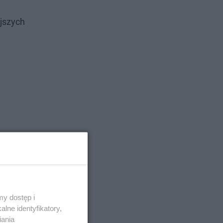
ejszych
y dostęp i
lne identyfikatory,
iania