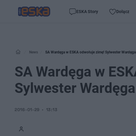
ESKA Story
Dołącz
News
SA Wardęga w ESKA odwołuje zimę! Sylwester Wardęga d
SA Wardęga w ESKA
Sylwester Wardęga 
2016-01-29
13:13