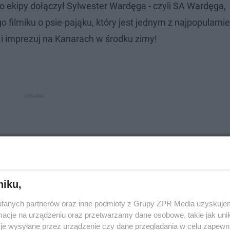
 ekipy dołączył Sylwester Wardęga - czyli SA Wardęga,
o filmiku o psie-pająku, który jest jednym z najpopularni
 i imprezuj na Kanarach w środku zimy!
niku,
fanych partnerów oraz inne podmioty z Grupy ZPR Media uzyskujem
cje na urządzeniu oraz przetwarzamy dane osobowe, takie jak unika
je wysyłane przez urządzenie czy dane przeglądania w celu zapewn